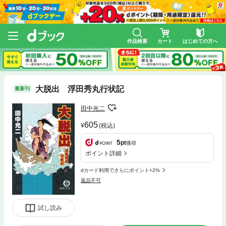
作品検索
カート
はじめての方へ
大脱出 浮田秀丸行状記
最新刊
田中光二
605
(税込)
5
pt
獲得
ポイント詳細
dカード利用でさらにポイント+2%
返品不可
試し読み