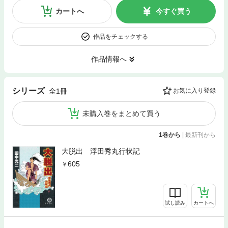
カートへ
今すぐ買う
作品をチェックする
作品情報へ
シリーズ
全1冊
お気に入り登録
未購入巻をまとめて買う
1巻から
|
最新刊から
大脱出 浮田秀丸行状記
605
試し読み
カートへ