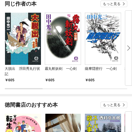
同じ作者の本
もっと見る
大脱出 浮田秀丸行状
霧丸斬妖剣 一心剣
薩摩隠密行 一心剣
秘剣
記
605
605
605
6
徳間書店のおすすめ本
もっと見る