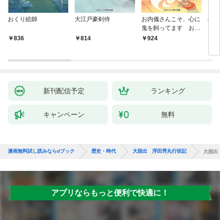
おくり絵師
大江戸豪剣侍
お内儀さんこそ、心に
極道
鬼を飼ってます おけ
いの戯作手帖
836
814
924
8
新刊配信予定
ランキング
キャンペーン
無料
漫画無料試し読みならdブック
歴史・時代
大脱出 浮田秀丸行状記
大脱出
アプリならもっと便利で快適に！