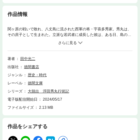
作品情報
関ヶ原の戦いで敗れ、八丈島に流された西軍の将・宇喜多秀家。秀丸は、
その庶子として生まれた。立派な若武者に成長した彼は、ある日、島の洞
窟で異人の残した宝を見つける。秀丸は、父の仇を討つため、その宝を持
って、島抜けを決意する!
著者
田中光二
出版社
徳間書店
ジャンル
歴史・時代
レーベル
徳間文庫
シリーズ
大脱出 浮田秀丸行状記
電子版配信開始日
2024/05/17
ファイルサイズ
2.13 MB
作品をシェアする