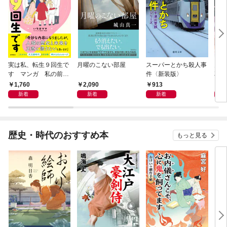
実は私、転生９回生で
月曜のこない部屋
スーパーとかち殺人事
鬼に
す マンガ 私の前世
件〈新装版〉
花嫁
物語
に溺
1,760
2,090
913
8
新着
新着
新着
歴史・時代のおすすめ本
もっと見る