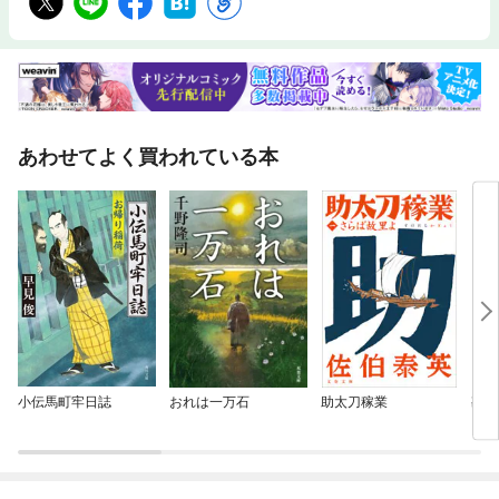
あわせてよく買われている本
小伝馬町牢日誌
おれは一万石
助太刀稼業
勘兵