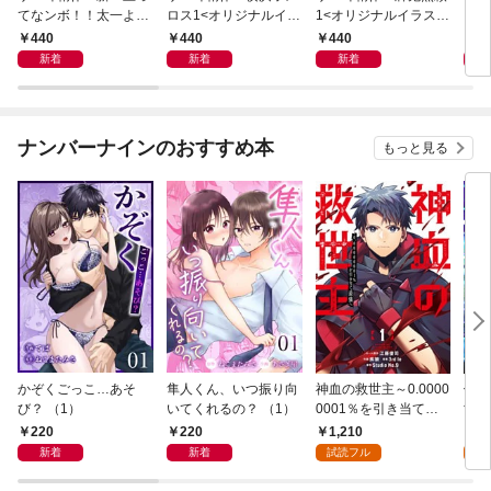
てなンボ！！太一よ泣
ロス1<オリジナルイラ
1<オリジナルイラスト
くま
くな1<特装版>
スト入り特装版>
入り特装版>
ラス
440
440
440
4
新着
新着
新着
ナンバーナインのおすすめ本
もっと見る
かぞくごっこ…あそ
隼人くん、いつ振り向
神血の救世主～0.0000
俺だ
び？ （1）
いてくれるの？ （1）
0001％を引き当て最
世界
強へ～【電子書籍特典
めら
220
220
1,210
9
付】（１）
（１
新着
新着
試読フル
試