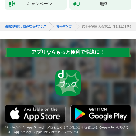
キャンペーン
無料
漫画無料試し読みならdブック
青年マンガ
弐十手物語 大合本11（31.32.33巻）
アプリならもっと便利で快適に！
Appleのロゴ、App Storeは、米国もしくはその他の国や地域におけるApple Inc.の商標で
す。App Storeは、Apple Inc.のサービスマークです。