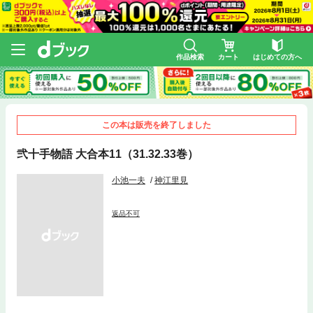
作品検索
カート
はじめての方へ
この本は販売を終了しました
弐十手物語 大合本11（31.32.33巻）
小池一夫
神江里見
返品不可