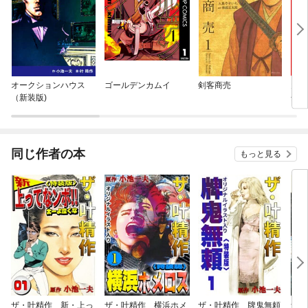
オークションハウス
ゴールデンカムイ
剣客商売
天体
（新装版)
全版
同じ作者の本
もっと見る
ザ・叶精作 新・上っ
ザ・叶精作 横浜ホメ
ザ・叶精作 牌鬼無頼
ザ・