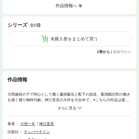
作品情報へ
シリーズ
全0冊
未購入巻をまとめて買う
1巻から
|
最新刊から
作品情報
大岡越前の下で同心として働く藤掛飯伍と配下の由造、菊池鶴次郎の働き
を描く捕り物時代劇。神江里見の大作を大合本で。※こちらの作品は過去
に他出版社様より配信していた内容と同様になります。重複購入にはお気
を付けください
著者
小池一夫
神江里見
出版社
ナンバーナイン