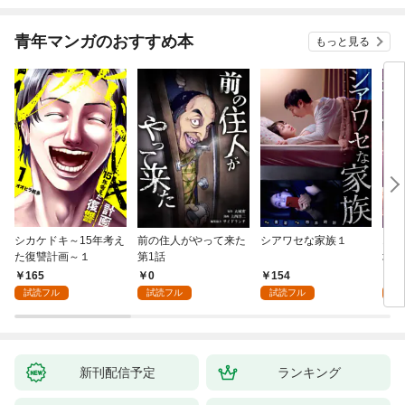
青年マンガのおすすめ本
もっと見る
シカケドキ～15年考え
前の住人がやって来た
シアワセな家族１
16
た復讐計画～１
第1話
地獄
165
0
154
1
試読フル
試読フル
試読フル
試
新刊配信予定
ランキング