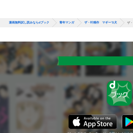
漫画無料試し読みならdブック
青年マンガ
ザ・叶精作 マギー’S犬
ザ・