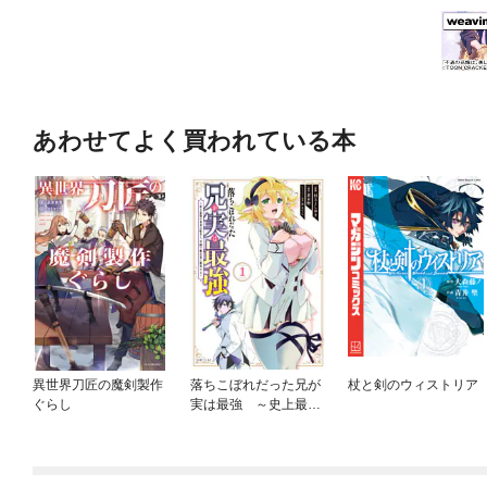
あわせてよく買われている本
異世界刀匠の魔剣製作
落ちこぼれだった兄が
杖と剣のウィストリア
ぐらし
実は最強 ～史上最強
の勇者は転生し、学園
で無自覚に無双する～