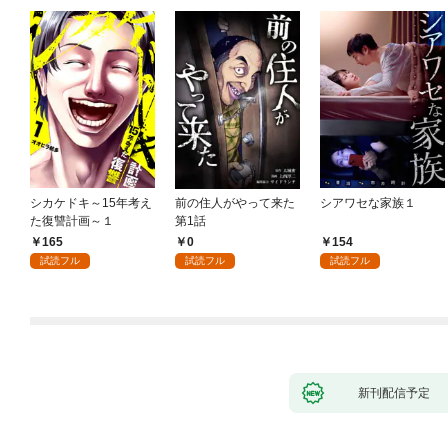
シカケドキ～15年考え
前の住人がやって来た
シアワセな家族１
た復讐計画～１
第1話
165
0
154
試読フル
試読フル
試読フル
新刊配信予定