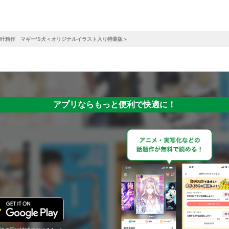
叶精作 マギー’S犬＜オリジナルイラスト入り特装版＞
アプリならもっと便利で快適に！