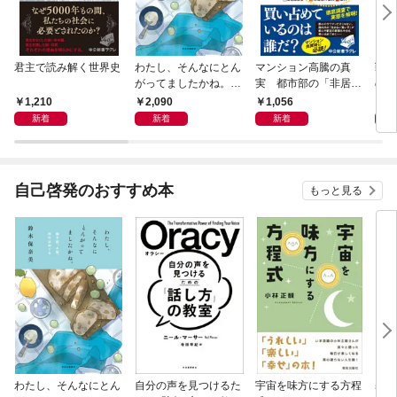
君主で読み解く世界史
わたし、そんなにとん
マンション高騰の真
戦国
がってましたかね。
実 都市部の「非居住
の割
獅子座、Ａ型、丙午は
化」が街を壊す
の道
1,210
2,090
1,056
2,
めぐる
新着
新着
新着
自己啓発のおすすめ本
もっと見る
わたし、そんなにとん
自分の声を見つけるた
宇宙を味方にする方程
基地