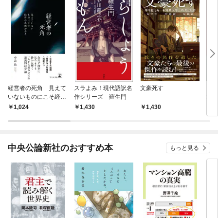
経営者の死角 見えて
スラよみ！現代語訳名
文豪死す
ビル
いないものにこそ経営
作シリーズ 羅生門
本棚
の真理がある
本棚
1,024
1,430
1,430
3,
中央公論新社のおすすめ本
もっと見る