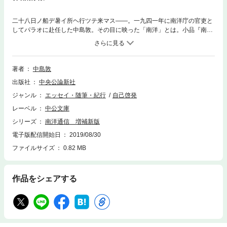
二十八日ノ船デ暑イ所ヘ行ツテ来マス――。一九四一年に南洋庁の官吏と
してパラオに赴任した中島敦。その目に映った「南洋」とは。小品『南島
譚』『環礁』に加え、南洋群島（ミクロネシア）から妻子に宛てて毎日の
ように綴られた多くの書簡を収録。〈巻末エッセイ〉土方久功【目次】南
島譚 幸福 夫婦 雞環礁――ミクロネシヤ巡島記抄―― 寂しい島 夾
竹桃の家の女 ナポレオン 真昼 マリヤン 風物抄書簡 昭和十六年六
著者
中島敦
月―昭和十七年三月 巻末エッセイ トン 土方久功
出版社
中央公論新社
ジャンル
エッセイ・随筆・紀行
自己啓発
レーベル
中公文庫
シリーズ
南洋通信 増補新版
電子版配信開始日
2019/08/30
ファイルサイズ
0.82 MB
作品をシェアする