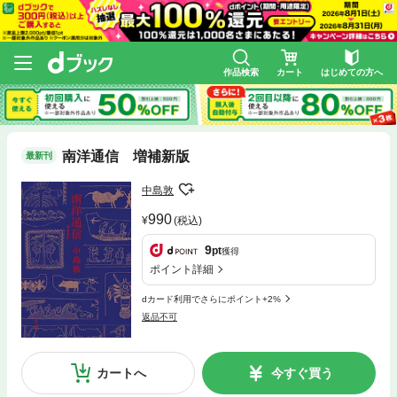
作品検索
カート
はじめての方へ
南洋通信 増補新版
最新刊
中島敦
990
(税込)
9
pt
獲得
ポイント詳細
dカード利用でさらにポイント+2%
返品不可
カートへ
今すぐ買う