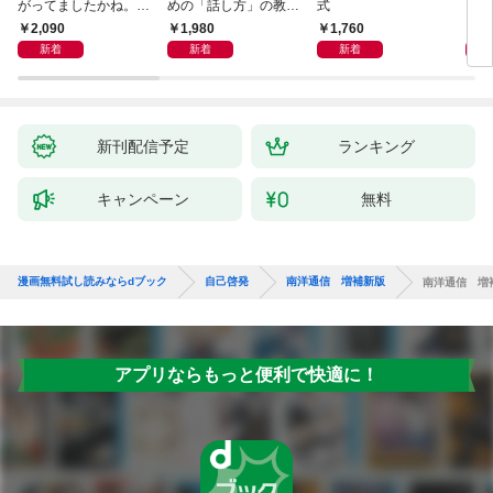
がってましたかね。
めの「話し方」の教
式
るた
獅子座、Ａ型、丙午は
室 Ｏｒａｃｙ（オラ
2,090
1,980
1,760
2,
めぐる
シー）
新着
新着
新着
新刊配信予定
ランキング
キャンペーン
無料
漫画無料試し読みならdブック
自己啓発
南洋通信 増補新版
南洋通信 増
アプリならもっと便利で快適に！