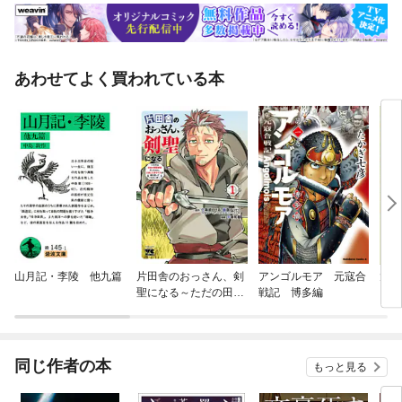
あわせてよく買われている本
山月記・李陵 他九篇
片田舎のおっさん、剣
アンゴルモア 元寇合
太平
聖になる～ただの田舎
戦記 博多編
の剣術師範だったの
に、大成した弟子たち
が俺を放ってくれない
件～
同じ作者の本
もっと見る