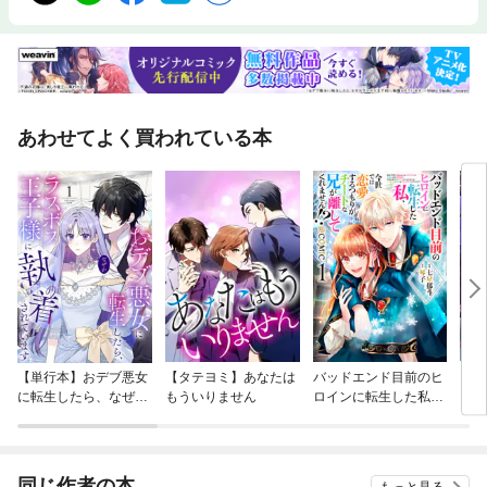
あわせてよく買われている本
【単行本】おデブ悪女
【タテヨミ】あなたは
バッドエンド目前のヒ
【タ
に転生したら、なぜか
もういりません
ロインに転生した私、
リ〜
ラスボス王子様に執着
今世では恋愛するつも
されています
りがチートな兄が離し
てくれません！？@C
OMIC
同じ作者の本
もっと見る