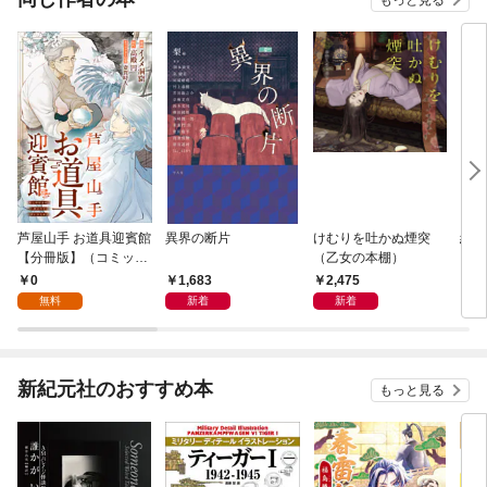
芦屋山手 お道具迎賓館
異界の断片
けむりを吐かぬ煙突
経営
【分冊版】（コミッ
（乙女の本棚）
いな
ク） １話
の真
0
1,683
2,475
1,
無料
新着
新着
新紀元社のおすすめ本
もっと見る