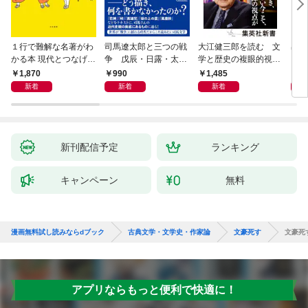
１行で難解な名著がわ
司馬遼太郎と三つの戦
大江健三郎を読む 文
出会
かる本 現代とつなげて
争 戊辰・日露・太平
学と歴史の複眼的視点
エッセンスをつかむ50
洋
から
1,870
990
1,485
1,
冊
新着
新着
新着
新刊配信予定
ランキング
キャンペーン
無料
漫画無料試し読みならdブック
古典文学・文学史・作家論
文豪死す
文豪死
アプリならもっと便利で快適に！