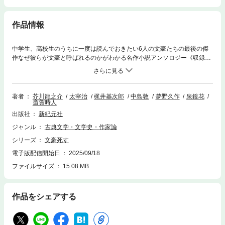
作品情報
中学生、高校生のうちに一度は読んでおきたい6人の文豪たちの最後の傑
作なぜ彼らが文豪と呼ばれるのかがわかる名作小説アンソロジー《収録作
品》芥川 龍之介『歯車』太宰 治『グッド・バイ』梶井 基次郎『のんきな
患者』中島 敦『李陵』夢野 久作『女抗主』泉 鏡花『縷紅新草』生涯を読
み解く個人年表、代表作紹介、人物相関図、ゆかりの地など文豪たちの仕
事と人物像がわかるガイドも充実。
著者
芥川龍之介
太宰治
梶井基次郎
中島敦
夢野久作
泉鏡花
斎賀時人
出版社
新紀元社
ジャンル
古典文学・文学史・作家論
シリーズ
文豪死す
電子版配信開始日
2025/09/18
ファイルサイズ
15.08 MB
作品をシェアする