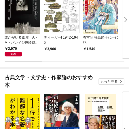
誰かがいる部屋 A・
ティーガーI 1942-194
春雷記 福島勝千代一代
一生
M・バレイジ怪談傑作
5
記
ゲー
集
2,970
3,960
1,540
2,
新着
古典文学・文学史・作家論のおすすめ
もっと見る
本