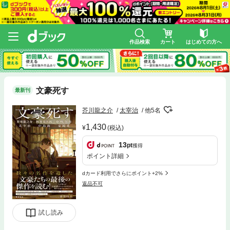
作品検索
カート
はじめての方へ
文豪死す
最新刊
芥川龍之介
太宰治
他5名
1,430
(税込)
13
pt
獲得
ポイント詳細
dカード利用でさらにポイント+2%
返品不可
試し読み