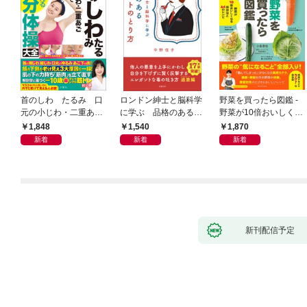
首のしわ たるみ 口
ロンドン紳士と脳科学
野菜を買ったら図鑑 -
元の小じわ・二重あ
に学ぶ 品格のあるマ
野菜が10倍おいしくな
ご 何歳からでもここ
ウントのとり方
る保存法と64のレシピ
1,848
1,540
1,870
まで若くなる！ 名医
-
新着
新着
新着
が教える最新１分体操
大全
新刊配信予定