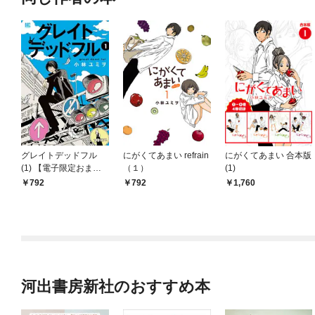
グレイトデッドフル
にがくてあまい refrain
にがくてあまい 合本版
(1) 【電子限定おまけ
（１）
(1)
付き】
792
792
1,760
河出書房新社のおすすめ本