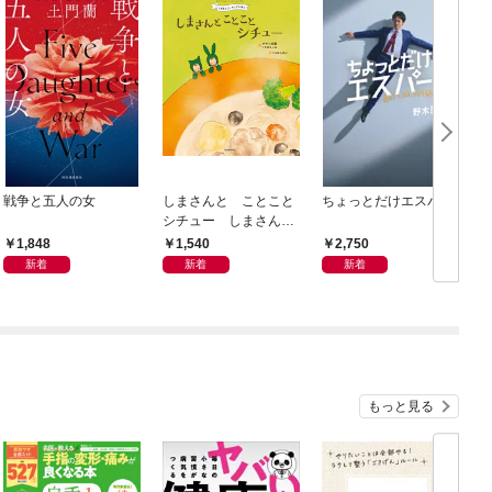
戦争と五人の女
しまさんと ことこと
ちょっとだけエスパー
シチュー しまさんク
ッキングえほん
1,848
1,540
2,750
新着
新着
新着
もっと見る