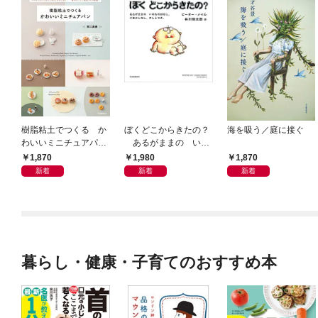
樹脂粘土でつくる か
ぼくどこからきたの？
海を吸う／庭に接ぐ
わいいミニチュアパ
あるがままの いの
ン ベーキングパウダ
ちのはなし。ごまかし
1,870
1,980
1,870
ーでふっくらふくら
なし、さしえつき。
新着
新着
新着
む！ 電子レンジで乾
燥タイム短縮！
暮らし・健康・子育てのおすすめ本