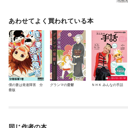
あわせてよく買われている本
僕の妻は発達障害 分
グランマの憂鬱
ＮＨＫ みんなの手話
冊版
同じ作者の本