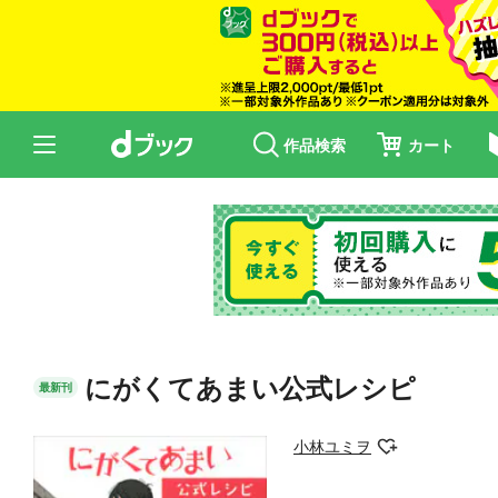
作品検索
カート
にがくてあまい公式レシピ
最新刊
小林ユミヲ