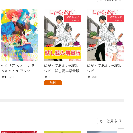
ヘタリア Ａｘｉｓ Ｐ
にがくてあまい公式レ
にがくてあまい公式レ
ｏｗｅｒｓ アンソロジ
シピ 試し読み増量版
シピ
ー (1)
0
1,320
880
無料
もっと見る