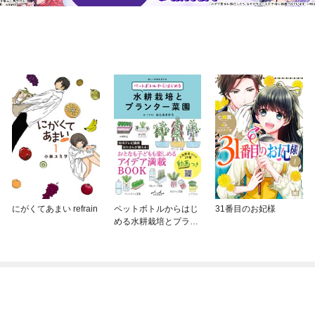
にがくてあまい refrain
ペットボトルからはじ
31番目のお妃様
める水耕栽培とプラン
ター菜園