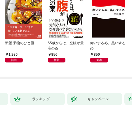
新版 果物のひと皿
65歳からは、空腹が最
赤いするめ、黒いする
高の薬
め
1,980
850
850
新着
新着
新着
ランキング
キャンペーン