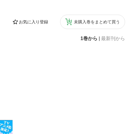
お気に入り登録
未購入巻をまとめて買う
1巻から
|
最新刊から