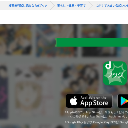
漫画無料試し読みならdブック
暮らし・健康・子育て
にがくてあまい公式レシ
Appleのロゴ、App Storeは、米国もしくはそ
Inc.の商標です。App Storeは、Apple In
Google Play および Google Play ロゴは Go