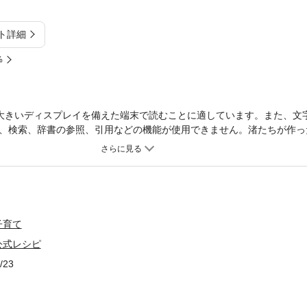
ト詳細
%
大きいディスプレイを備えた端末で読むことに適しています。また、文
、検索、辞書の参照、引用などの機能が使用できません。渚たちが作っ
上！おかずからスイーツまで、コミックスの名シーンとともに完全収録。
子育て
公式レシピ
/23