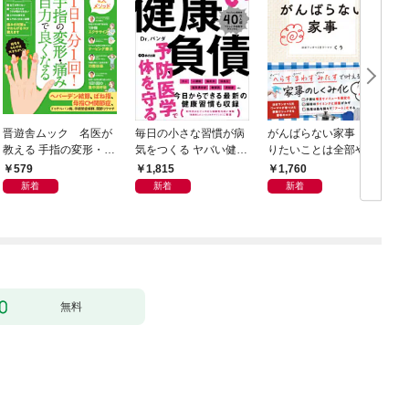
晋遊舎ムック 名医が
毎日の小さな習慣が病
がんばらない家事 や
教える 手指の変形・痛
気をつくる ヤバい健康
りたいことは全部や
みが良くなる本
負債
る！ラクして整う「ご
579
1,815
1,760
きげん」ルール
新着
新着
新着
無料