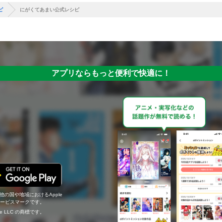
ピ
にがくてあまい公式レシピ
アプリならもっと便利で快適に！
の他の国や地域におけるApple
c.のサービスマークです。
ogle LLC の商標です。