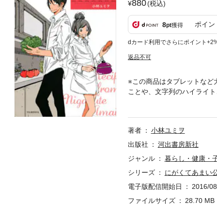
880
(税込)
ポイン
8
pt
獲得
dカード利用でさらにポイント+2
返品不可
※この商品はタブレットなど
ことや、文字列のハイライト
の美味しいレシピ100皿以
著者
小林ユミヲ
出版社
河出書房新社
ジャンル
暮らし・健康・
シリーズ
にがくてあまい
電子版配信開始日
2016/08
ファイルサイズ
28.70 MB