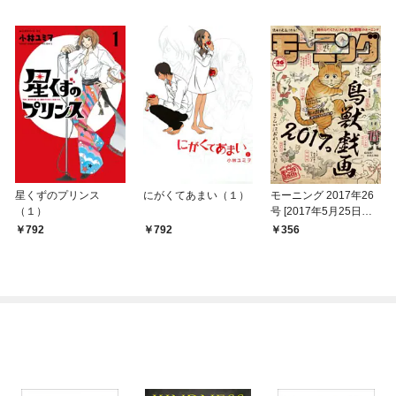
星くずのプリンス
にがくてあまい（１）
モーニング 2017年26
（１）
号 [2017年5月25日発
売]
792
792
356