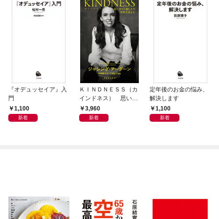
『オデュッセイア』入
ＫＩＮＤＮＥＳＳ（カ
定年後のお金の悩み、
門
インドネス） 思いや
解決します
りと優しさで世界を変
1,100
3,960
1,100
える
新着
新着
新着