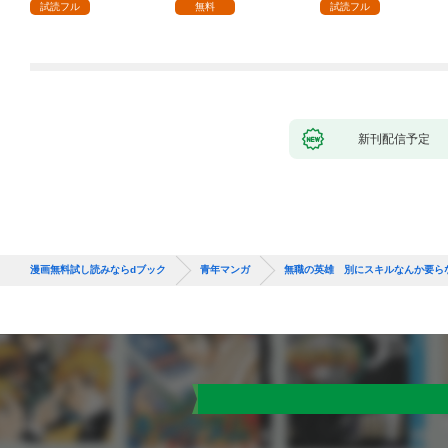
試読フル
無料
試読フル
新刊配信予定
漫画無料試し読みならdブック
青年マンガ
無職の英雄 別にスキルなんか要らな