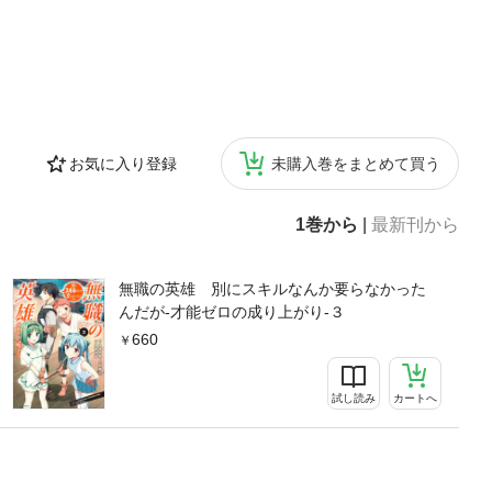
お気に入り登録
未購入巻をまとめて買う
1巻から
|
最新刊から
無職の英雄 別にスキルなんか要らなかった
んだが-才能ゼロの成り上がり-３
660
試し読み
カートへ