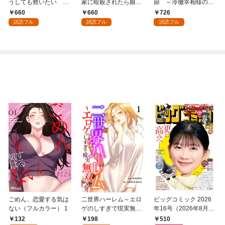
うしても救いたい ～
家に暗殺されたら娘を
節 ～冷徹宰相様のお
どぶと空と氷の姫君～
拾い、一緒にスローラ
飾りの妻になったはず
660
660
726
１
イフをはじめる inno
が、溺愛されています
試読フル
試読フル
試読フル
cent days１
～１【電子書店共通特
典イラスト付】
ごめん、恋愛する気は
二世界ハーレム～エロ
ビッグコミック 2026
ない（フルカラー） 1
ゲのしすぎで現実無双
年16号（2026年8月7
～１
日発売）
132
198
510