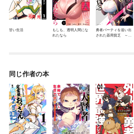
甘い生活
もしも、透明人間にな
勇者パーティを追い出
れたなら
された器用貧乏 ～パ
ーティ事情で付与術士
をやっていた剣士、万
能へと至る～
同じ作者の本