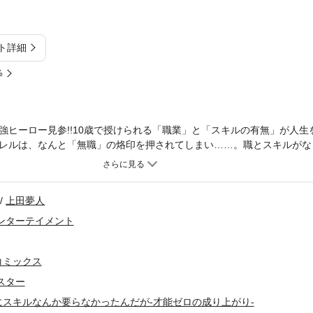
ト詳細
%
強ヒーロー見参!!10歳で授けられる「職業」と「スキルの有無」が人生
レルは、なんと「無職」の烙印を押されてしまい……。職とスキルがな
、アレルはストイックなまでの努力と筋トレでチートを凌駕する最強ヒー
説も特別収録!!
上田夢人
ンターテイメント
コミックス
スター
スキルなんか要らなかったんだが-才能ゼロの成り上がり-