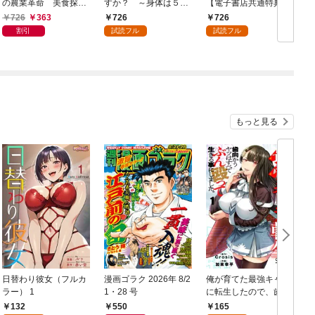
の農業革命 美食探究
すか？ ～身体は５
【電子書店共通特典イ
と領地改革に励んでい
歳・頭脳は16歳の“な
ラスト付】
726
363
726
726
たら、氷の侯爵様に溺
んちゃって幼女”、美ケ
割引
試読フル
試読フル
愛されていました？１
メン達に愛されちゅ
【電子書店共通特典イ
う！？～１【電子書店
ラスト付】
共通特典イラスト付】
もっと見る
日替わり彼女（フルカ
漫画ゴラク 2026年 8/2
俺が育てた最強キャラ
ラー） 1
1・28 号
に転生したので、歯向
かうヤツはすべてぶん
132
550
165