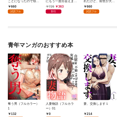
ことになったので領地
にもう一度出会えまし
れたけど、前世が大賢
改革に励みます ～th
た ～あふれる愛をこ
者だったので余裕で生
660
726
363
660
e letter from Boule～１
の一皿にのせて～１
きてます ～最強赤ち
試読フル
割引
試読フル
【電子書店共通特典イ
【電子書店共通特典イ
ゃん大暴走～１【電子
ラスト付】
ラスト付】
書店共通特典イラスト
付】
青年マンガのおすすめ本
奪う男（フルカラー）
人妻物語（フルカラ
妻、交換します１
1
ー）01
132
0
214