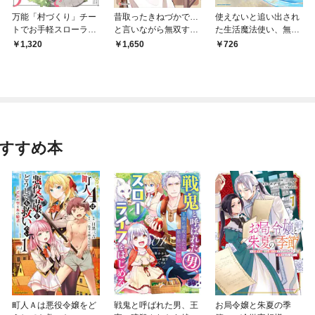
万能「村づくり」チー
昔取ったきねづかで…
使えないと追い出され
トでお手軽スローライ
と言いながら無双する
た生活魔法使い、無限
フ ～村ですが何か？
定食屋のおっさん、実
の魔力で生活無双 ～
1,320
1,650
726
～ 1巻
は伝説のダンジョン攻
火力役？いいえ、サポ
略者
ート役です～１【電子
書店共通特典イラスト
付】
おすすめ本
町人Ａは悪役令嬢をど
戦鬼と呼ばれた男、王
お局令嬢と朱夏の季