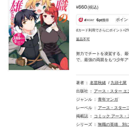
660
(税込)
ポイン
6
pt
獲得
dカード利用でさらにポイント+2
返品不可
努力でチートを凌駕する、最
で、最強の両親をもつ少年ア
すればいい。その思いを胸に
者、九頭氏による書き下ろし小
著者
名苗秋緒
九頭七尾
出版社
アース・スター エ
ジャンル
青年マンガ
レーベル
アース・スター
掲載誌
コミック アース・
シリーズ
無職の英雄 別に