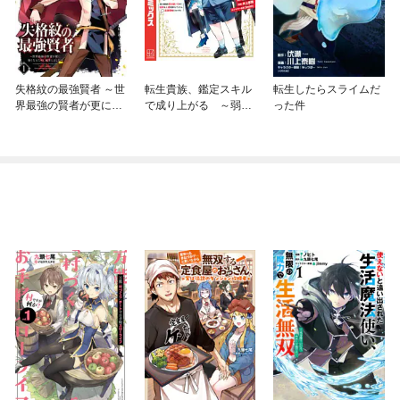
失格紋の最強賢者 ～世
転生貴族、鑑定スキル
転生したらスライムだ
界最強の賢者が更に強
で成り上がる ～弱小
った件
くなるために転生しま
領地を受け継いだの
した～
で、優秀な人材を増や
していたら、最強領地
になってた～