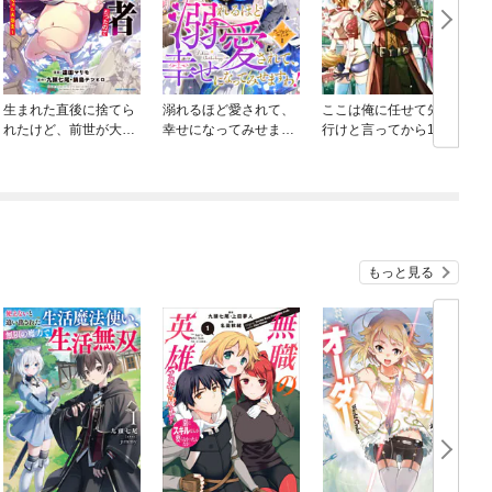
生まれた直後に捨てら
溺れるほど愛されて、
ここは俺に任せて先に
れたけど、前世が大賢
幸せになってみせます
行けと言ってから10年
者だったので余裕で生
わ！アンソロジーコミ
がたったら伝説になっ
きてます ～最強赤ち
ック
ていた。
ゃん大暴走～
もっと見る