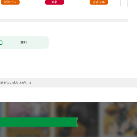
殴って生きる事にしま
試読フル
新着
試読フル
した。１
無料
能ゼロの成り上がり-１