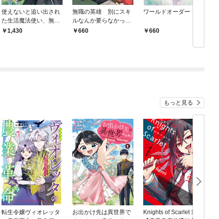
使えないと追い出され
無職の英雄 別にスキ
ワールドオーダー
た生活魔法使い、無限
ルなんか要らなかった
の魔力で生活無双１
んだが-才能ゼロの成り
1,430
660
660
【電子書店共通特典SS
上がり-１
付】
もっと見る
転生令嬢ヴィオレッタ
お出かけ先は異世界で
Knights of Scarlet１
補