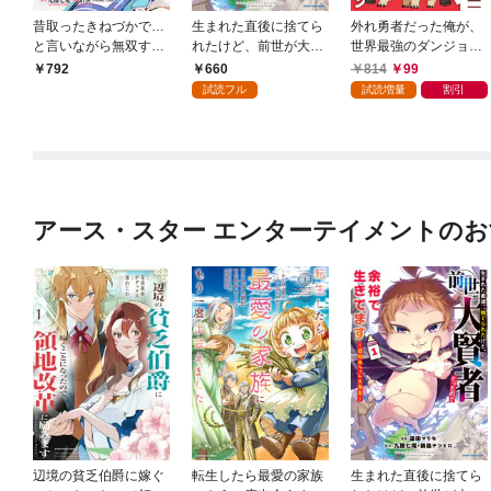
昔取ったきねづかで…
生まれた直後に捨てら
外れ勇者だった俺が、
と言いながら無双する
れたけど、前世が大賢
世界最強のダンジョン
定食屋のおっさん、実
者だったので余裕で生
を造ってしまったんだ
660
814
99
792
は伝説のダンジョン攻
きてます ～最強赤ち
が？１
試読フル
試読増量
割引
略者（１）
ゃん大暴走～１【電子
書店共通特典イラスト
付】
アース・スター エンターテイメントの
辺境の貧乏伯爵に嫁ぐ
転生したら最愛の家族
生まれた直後に捨てら