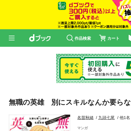
作品検索
カート
無職の英雄 別にスキルなんか要らな
名苗秋緒
九頭七尾
他1名
マンガ