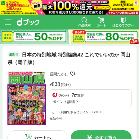
作品検索
カート
はじめての方へ
日本の特別地域 特別編集42 これでいいのか 岡山
最新刊
県（電子版）
昼間たかし
838
(税込)
7
pt
獲得
ポイント詳細
dカード利用でさらにポイント+2%
返品不可
カートへ
今すぐ買う