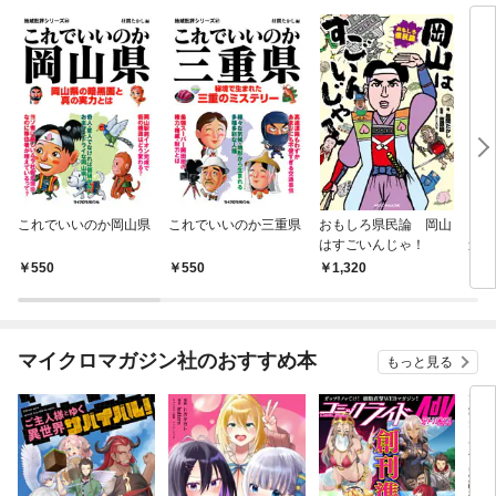
これでいいのか岡山県
これでいいのか三重県
おもしろ県民論 岡山
これ
はすごいんじゃ！
道民
550
550
1,320
1,
マイクロマガジン社のおすすめ本
もっと見る