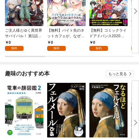
ご主人様とゆく異世界
【無料】バイト先のネ
【無料】コミックライ
【無
サバイバル！ 第1話
ットカフェが、なぜか
ドアドバンス2020年1
魔導
【単話版】
クラスの美少女たちの
0月創刊準備号(vol.01)
ラッ
0
0
0
0
溜まり場になった件。
世界
無料
無料
無料
第1話【単話版】
の危
1話
趣味のおすすめ本
もっと見る