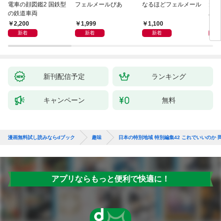
電車の顔図鑑2 国鉄型
フェルメールぴあ
なるほどフェルメール
大人
の鉄道車両
ハン
2,200
1,999
1,100
1,
新着
新着
新着
新刊配信予定
ランキング
キャンペーン
無料
漫画無料試し読みならdブック
趣味
日本の特別地域 特別編集42 これでいいのか
アプリならもっと便利で快適に！