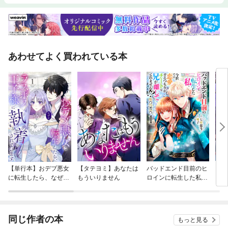
災害も少ない、新幹線はすべて停車する。テレビも民放５局が全て放送さ
れているし、文化レベルも昔から高い。本書は岡山の暗黒面をぶっ叩きつ
つ、真の底力を示すべくに編まれた岡山県のスゴさが、よく分かる一冊に
なっているつもりだ。
あわせてよく買われている本
【単行本】おデブ悪女
【タテヨミ】あなたは
バッドエンド目前のヒ
【タ
に転生したら、なぜか
もういりません
ロインに転生した私、
リ〜
ラスボス王子様に執着
今世では恋愛するつも
されています
りがチートな兄が離し
てくれません！？@C
OMIC
同じ作者の本
もっと見る