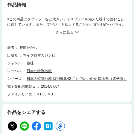
作品情報
※この商品はタブレットなど大きいディスプレイを備えた端末で読むこと
に適しています。また、文字だけを拡大することや、文字列のハイライ
ト、検索、辞書の参照、引用などの機能が使用できません。岡山に生まれ
た筆者だが、18の歳に青雲の志を持って東京に旅立ってから幾星霜（いく
せいそう）。気がついたら、東京で暮らした時間のほうが長くなってしま
った。しかし、未だに東京で暮らしていて、我慢できないことが山のよう
著者
昼間たかし
にある。まずは食文化だ。東京で驚いたのは、サワラやイイダコのような
出版社
マイクロマガジン社
魚が、あまり手に入らないこと（岡山の人ならば「地のもの」であるかど
うかを気にするだろうが、東京人にその感覚は存在しないこともビックリ
ジャンル
趣味
だ）。なにより、ラーメンの味が我慢できない。家系が流行ったかと思い
レーベル
日本の特別地域
きや、豚骨ブームになり……どこでも一定のスタンダードが決まっている
岡山のラーメンのほうが奇妙なのかと思ってしまうほど。食文化以上に相
シリーズ
日本の特別地域 特別編集42 これでいいのか 岡山県（電子版）
性が悪いのは、笑いのツボだ。まず、人は自分の生まれ故郷を「落とし
電子版配信開始日
2014/07/04
て」語り笑いモノにするのが当たり前だと思っていたのだが、そんなこと
ファイルサイズ
41.88 MB
をするのは、岡山県民だけらしい。……十数年を東京で過ごして、筆者は
ようやく気づいた。全国標準からすれば「岡山のほうが奇妙」なのだと。
岡山は、その昔、大和朝廷に破れて、日本の覇権争いからは脱落したもの
の、どういった分野でも日本の上位に位置する県だと思っていた。そもそ
作品をシェアする
も、中国地方であるという意識は希薄で、あくまで自分たちは関西文化
圏。そして、山陰、四国地方はおろか中国地方の覇者・広島県に対しても
絶対的優位な地位にあるのだと。ところが、東京で聞く岡山県の印象とい
えば「ああ、三十人殺しの……」とか、いわれる始末。食べ物は豊富で、