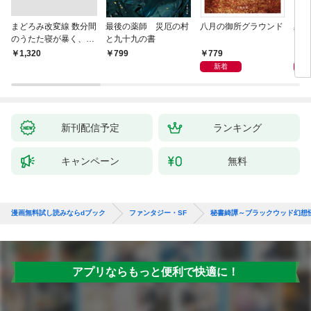
まどろみ改変線 数分間
最後の薬師 災厄の村
八月の御所グラウンド
黒い
のうたた寝が暴く、18
と九十九の書
0度反転した世界の謎
779
8
￥1,320
799
新着
新刊配信予定
ランキング
キャンペーン
無料
漫画無料試し読みならdブック
ファンタジー・SF
秘書綺譚～ブラックウッド幻想
アプリならもっと便利で快適に！