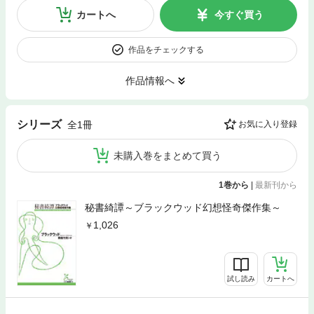
カートへ
今すぐ買う
作品をチェックする
作品情報へ
シリーズ
全1冊
お気に入り登録
未購入巻をまとめて買う
1巻から
|
最新刊から
秘書綺譚～ブラックウッド幻想怪奇傑作集～
1,026
試し読み
カートへ