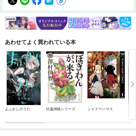
あわせてよく買われている本
よふかしのうた
比嘉姉妹シリーズ
シャドーハウス
外道