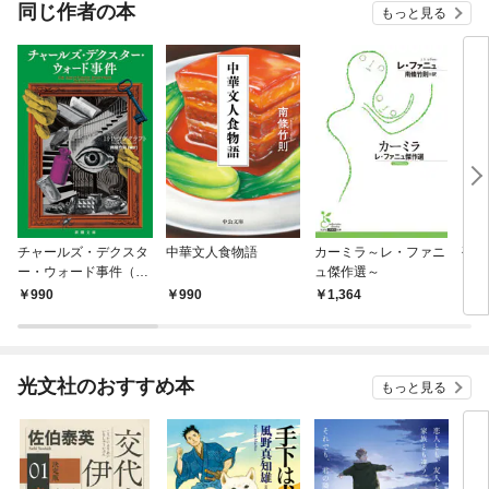
同じ作者の本
もっと見る
チャールズ・デクスタ
中華文人食物語
カーミラ～レ・ファニ
孤独
ー・ウォード事件（新
ュ傑作選～
ター
潮文庫）
990
990
1,364
8
光文社のおすすめ本
もっと見る