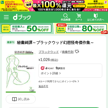
作品検索
カート
はじめての方へ
秘書綺譚～ブラックウッド幻想怪奇傑作集～
最新刊
ブラックウッド
南條竹則
1,026
(税込)
9
pt
獲得
ポイント詳細
dカード利用でさらにポイント+2%
返品不可
試し読み