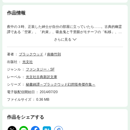
作品情報
夜中の３時、正装した紳士が自分の部屋に立っていたら……。古典的幽霊
譚である「空家」、「約束」、吸血鬼と千里眼がモチーフの「転移」、美
しくも奇妙な妖精話「小鬼のコレクション」、詩的幻想の結晶「野火」ほ
か、名高い主人公ジム・ショートハウス物を全篇収める。芥川龍之介、江
戸川乱歩が絶賛したイギリスを代表する怪奇小説作家の傑作短篇集。「恐
怖の王道」ここに降臨す！
著者
ブラックウッド
南條竹則
出版社
光文社
ジャンル
ファンタジー・SF
レーベル
光文社古典新訳文庫
シリーズ
秘書綺譚～ブラックウッド幻想怪奇傑作集～
電子版配信開始日
2014/07/20
ファイルサイズ
0.36 MB
作品をシェアする