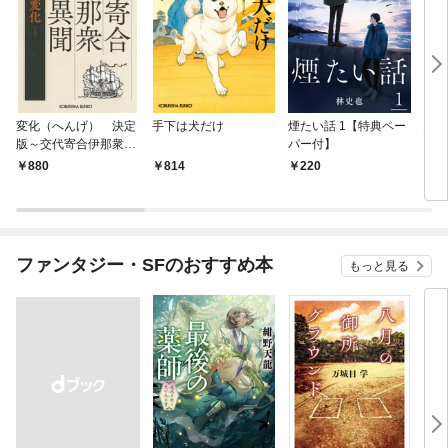
変化（へんげ） 決定
手下は犬だけ
煙たい話 1【特典ペー
鬼役
版～交代寄合伊那衆異
パー付】
聞（1）～
880
814
220
7
ファンタジー・SFのおすすめ本
もっと見る