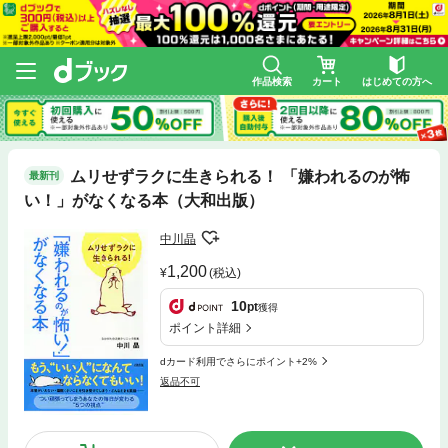
作品検索
カート
はじめての方へ
ムリせずラクに生きられる！ 「嫌われるのが怖
最新刊
い！」がなくなる本（大和出版）
中川晶
1,200
(税込)
10
pt
獲得
ポイント詳細
dカード利用でさらにポイント+2%
返品不可