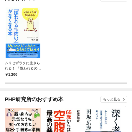
ムリせずラクに生きら
れる！ 「嫌われるのが
怖い！」がなくなる本
1,200
（大和出版）
PHP研究所のおすすめ本
もっと見る