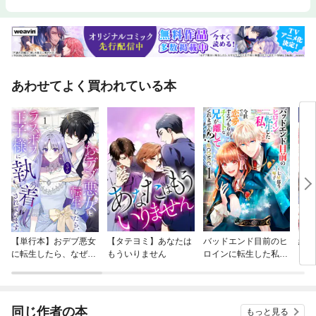
あわせてよく買われている本
【単行本】おデブ悪女
【タテヨミ】あなたは
バッドエンド目前のヒ
結界
に転生したら、なぜか
もういりません
ロインに転生した私、
ラスボス王子様に執着
今世では恋愛するつも
されています
りがチートな兄が離し
てくれません！？@C
OMIC
同じ作者の本
もっと見る