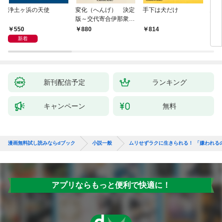
浄土ヶ浜の天使
変化（へんげ） 決定
手下は犬だけ
鬼役
版～交代寄合伊那衆異
聞（1）～
550
880
814
7
新着
新刊配信予定
ランキング
キャンペーン
無料
漫画無料試し読みならdブック
小説一般
ムリせずラクに生きられる！ 「嫌われる
アプリならもっと便利で快適に！