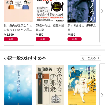
親・身内が元気なうち
65歳からは、空腹が最
深く考える力（PHP文
面白
に知っておきたい届
高の薬
庫）
恐竜
出・手続きの準備（き
1,899
850
850
9
ずな出版）
新着
新着
新着
小説一般のおすすめ本
もっと見る