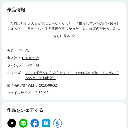
作品情報
「以前より他人の目が気にならなくなった」「鬱々しているのが阿呆らし
くなった」「自分らしく生きる道が見つかった」等、反響の声続々。新聞
や雑誌、ラジオでの人生相談が大人気。いま、大阪で大注目の心療内科医
が、窮屈な毎日を楽しい毎日に変えるコツを指南！ 「こころを回復させ
る方法」や「視野を広げる考え方」、また、「心地いい距離感が取れる方
法」など、“５つの視点”をベースに、すぐにでき、効果アリのものばかり
著者
中川晶
をギュッと集めました。本音が言えない、つい面倒くさいことを引き受け
出版社
PHP研究所
てしまう、どんなときも笑顔でがんばりすぎてヘトヘト――など、いつも
いい人でいなければいけないと思っているあなた。また、職場で家でご近
ジャンル
小説一般
所でお疲れ気味のあなたも、これでもう大丈夫。この一冊で今日からここ
シリーズ
ムリせずラクに生きられる！ 「嫌われるのが怖い！」がなく
ろ軽やかに生きられること、間違いなしです。
なる本（大和出版）
電子版配信開始日
2016/08/02
ファイルサイズ
2.59 MB
作品をシェアする