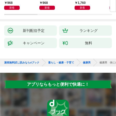
子新版＞
しも
968
968
1,760
1,
新着
新着
新着
新刊配信予定
ランキング
キャンペーン
無料
漫画無料試し読みならdブック
暮らし・健康・子育て
健康男
健康男 体に
アプリならもっと便利で快適に！