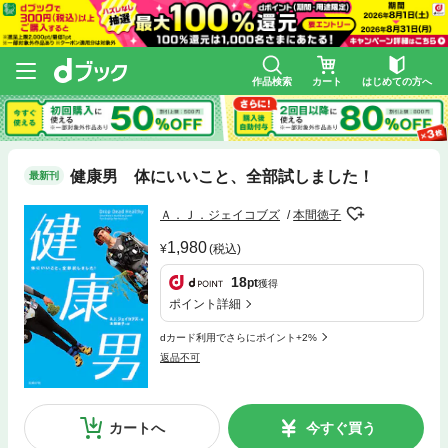
作品検索
カート
はじめての方へ
健康男 体にいいこと、全部試しました！
最新刊
Ａ．Ｊ．ジェイコブズ
本間徳子
1,980
(税込)
18
pt
獲得
ポイント詳細
dカード利用でさらにポイント+2%
返品不可
カートへ
今すぐ買う