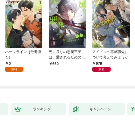
ハーフライン［分冊版
死に戻りの悪魔王子
アイドルの再就職先に
１]
は、愛されるための実
ついて考えてみようか
験をはじめることにし
0
979
660
た。（１）
無料
新着
ランキング
キャンペーン