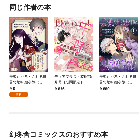
同じ作者の本
美貌が邪悪とされる世
ディアプラス 2026年5
美貌が邪悪とされる世
界で地味顔令嬢はした
月号［期間限定］
界で地味顔令嬢はした
たかに生き抜く 【分冊
たかに生き抜く (1)
0
836
880
版】 1話
無料
幻冬舎コミックスのおすすめ本