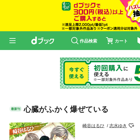
作品検索
カート
心臓がふかく爆ぜている
最新刊
崎谷はるひ
志水ゆき