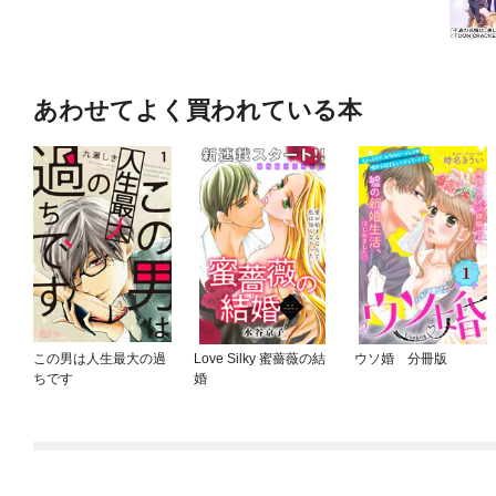
あわせてよく買われている本
この男は人生最大の過
Love Silky 蜜薔薇の結
ウソ婚 分冊版
ちです
婚