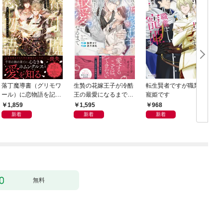
落丁魔導書（グリモワ
生贄の花嫁王子が冷酷
転生賢者ですが職業は
ール）に恋物語を記す
王の最愛になるまで
寵姫です
には【イラスト付き】
【イラスト付き】【単
1,859
1,595
968
【単行本書き下ろしSS
行本書き下ろしSS付
新着
新着
新着
付き】
き】
無料