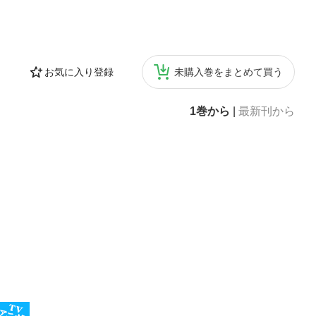
お気に入り登録
未購入巻をまとめて買う
1巻から
|
最新刊から