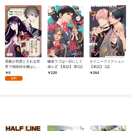
美貌が邪悪とされる世
極道ラブは一日にして
タイニーフリクション
界で地味顔令嬢はした
成らず 【単話】 第1話
【単話】 1話
たかに生き抜く 【分冊
0
220
264
版】 1話
無料