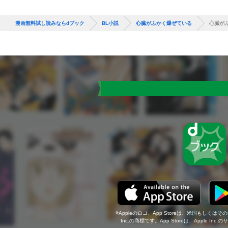
漫画無料試し読みならdブック
BL小説
心臓がふかく爆ぜている
心臓が
Appleのロゴ、App Storeは、米国もしくはそ
Inc.の商標です。App Storeは、Apple In