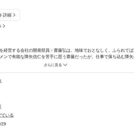
ト詳細
%
を経営する会社の開発部員・齋藤弘は、地味でおとなしく、ふられてば
メンで有能な降矢信仁を苦手に思う齋藤だったが、仕事で落ち込む降矢
矢に惹かれていく齋藤は酔った勢いで思わずゲイと告白。そのうえ降矢
き
庫
ぜている
/29