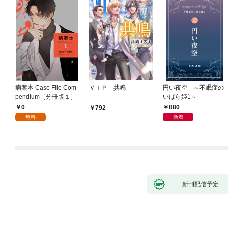
病案本 Case File Com
ＶＩＰ 共鳴
円い夜空 ～不眠症の
pendium［分冊版１］
いばら姫1～
0
880
792
無料
新着
新刊配信予定