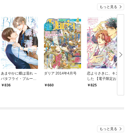
もっと見る
あまやかに蝶は濡れ ～
ダリア 2014年4月号
恋よりさきに、キスを
バタフライ・ブルー～
した 【電子限定おまけ
（小説）【電子限定書
付き】
836
660
825
き下ろし付き】【イラ
スト入り】
もっと見る