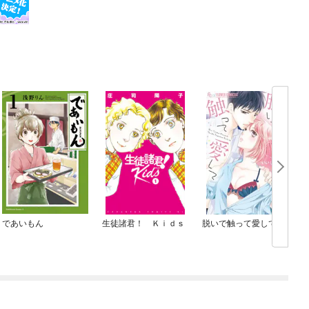
であいもん
生徒諸君！ Ｋｉｄｓ
脱いで触って愛して