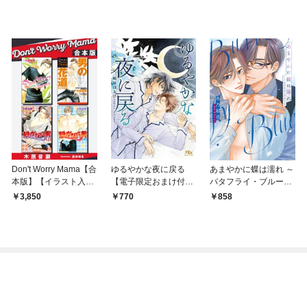
Don't Worry Mama【合
ゆるやかな夜に戻る
あまやかに蝶は濡れ ～
本版】【イラスト入
【電子限定おまけ付き
バタフライ・ブルー～
り】
＆イラスト収録】
（漫画）【電子限定描
3,850
770
858
き下ろし漫画付き】