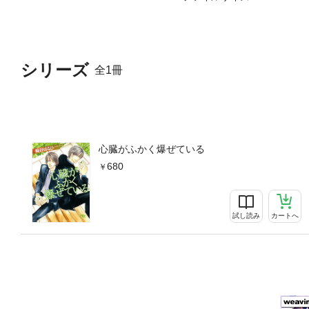
シリーズ
全1冊
心臓がふかく爆ぜている
680
試し読み
カートへ