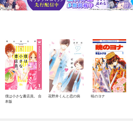
僕は小さな書店員。 合
花野井くんと恋の病
暁のヨナ
本版