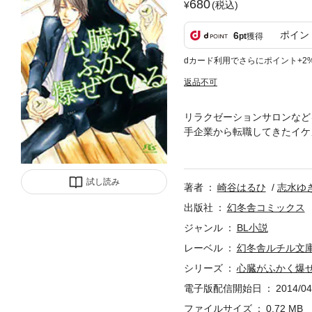
680
(税込)
ポイン
6
pt
獲得
dカード利用でさらにポイント+2
返品不可
リラクゼーションサロンなど
手企業から転職してきたイケ
したことから親しくなる。降
と言われ……！？
試し読み
著者
崎谷はるひ
志水ゆ
出版社
幻冬舎コミックス
ジャンル
BL小説
レーベル
幻冬舎ルチル文
シリーズ
心臓がふかく爆
電子版配信開始日
2014/04
ファイルサイズ
0.72 MB