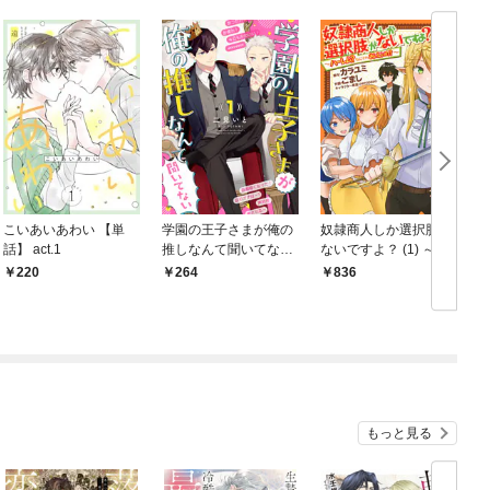
こいあいあわい 【単
学園の王子さまが俺の
奴隷商人しか選択肢が
話】 act.1
推しなんて聞いてない
ないですよ？ (1) ～ハ
(1
【単話】 1話
ーレム？なにそれおい
220
264
836
しいの？～
もっと見る