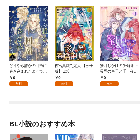
どうやら誰かの回帰に
後宮真贋判定人 【分冊
蜜月じかけの夜伽番 ～
巻き込まれたようです
版】 1話
異界の皇子と千一夜～
【分冊版】 1話
【分冊版】 1話
0
0
0
無料
無料
無料
BL小説のおすすめ本