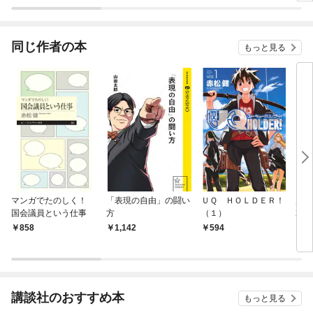
り！？
～追
嬢、
ます
同じ作者の本
もっと見る
マンガでたのしく！
「表現の自由」の闘い
ＵＱ ＨＯＬＤＥＲ！
別冊
国会議員という仕事
方
（１）
2年3
日発
858
1,142
594
6
講談社のおすすめ本
もっと見る