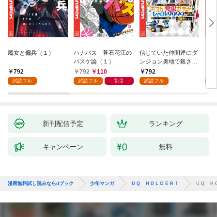
魔女と傭兵（１）
ハナバス 苔石花江の
信じていた仲間達にダ
追放
バスケ論（１）
ンジョン奥地で殺され
『自
かけたがギフト『無限
領地
792
792
110
792
7
ガチャ』でレベル９９
強の
試読フル
試読フル
割引
試読フル
試
９９の仲間達を手に入
～最
れて元パーティーメン
で始
バーと世界に復讐＆
拓ス
『ざまぁ！』します！
（１
（１）
新刊配信予定
ランキング
キャンペーン
無料
漫画無料試し読みならdブック
少年マンガ
ＵＱ ＨＯＬＤＥＲ！
ＵＱ Ｈ