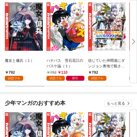
魔女と傭兵（１）
ハナバス 苔石花江の
信じていた仲間達にダ
追放
バスケ論（１）
ンジョン奥地で殺され
『自
かけたがギフト『無限
領地
792
792
110
792
7
ガチャ』でレベル９９
強の
試読フル
試読フル
割引
試読フル
試
９９の仲間達を手に入
～最
れて元パーティーメン
で始
バーと世界に復讐＆
拓ス
『ざまぁ！』します！
（１
少年マンガのおすすめ本
もっと見る
（１）