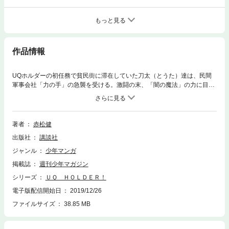
もっと見る
作品情報
UQホルダーの初任務で貧民街に滞在していた刀太（とうた）達は、民間
軍事会社「力の手」の急襲を受ける。激闘の末、「闇の魔法」の力に目覚
めた刀太だが、盲目の不死狩り・南雲士音（なぐも・しおん）によって、
絶体絶命のピンチに。そこに現れたのは「UQホルダー」のスゴ腕、「ナ
ンバーズ」達!! 大反撃がついに始まる!!
著者
赤松健
出版社
講談社
ジャンル
少年マンガ
掲載誌
週刊少年マガジン
シリーズ
ＵＱ ＨＯＬＤＥＲ！
電子版配信開始日
2019/12/26
ファイルサイズ
38.85 MB