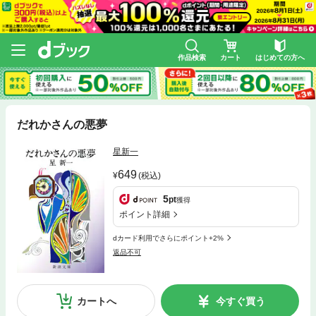
作品検索
カート
はじめての方へ
だれかさんの悪夢
星新一
649
(税込)
5
pt
獲得
ポイント詳細
dカード利用でさらにポイント+2%
返品不可
カートへ
今すぐ買う