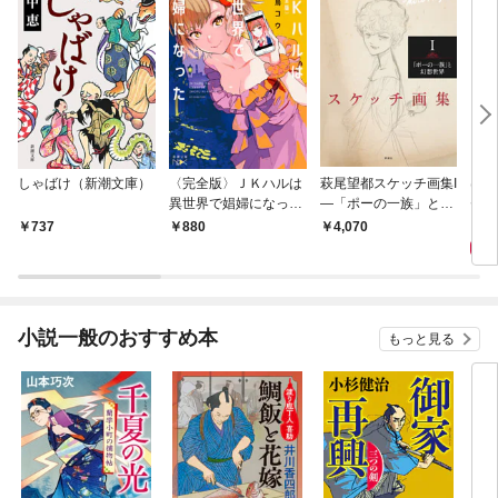
しゃばけ（新潮文庫）
〈完全版〉ＪＫハルは
萩尾望都スケッチ画集I
はじ
異世界で娼婦になった
—「ポーの一族」と幻
ゼリ
（新潮文庫nex）
想世界—
1,
737
880
4,070
小説一般のおすすめ本
もっと見る