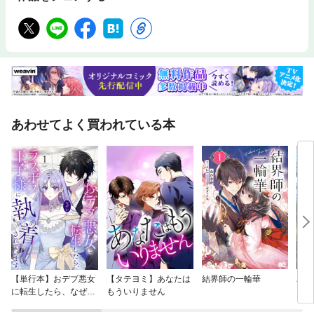
あわせてよく買われている本
【単行本】おデブ悪女
【タテヨミ】あなたは
結界師の一輪華
バッ
に転生したら、なぜか
もういりません
ロイ
ラスボス王子様に執着
今世