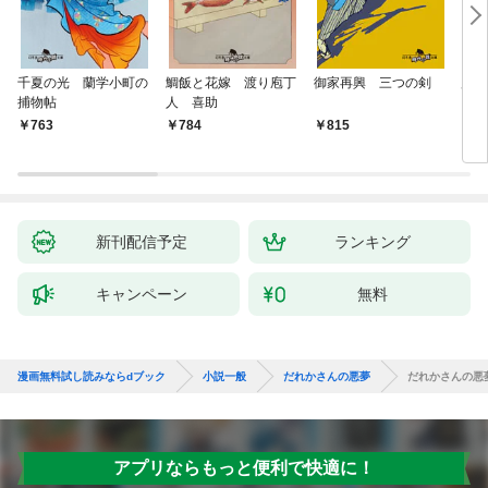
千夏の光 蘭学小町の
鯛飯と花嫁 渡り庖丁
御家再興 三つの剣
蟲祓
捕物帖
人 喜助
763
784
815
7
新刊配信予定
ランキング
キャンペーン
無料
漫画無料試し読みならdブック
小説一般
だれかさんの悪夢
だれかさんの悪
アプリならもっと便利で快適に！