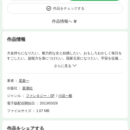
作品をチェックする
作品情報へ
作品情報
大金持ちになりたい。魅力的な女と結婚したい。おもしろおかしく毎日を
すごしたい。超能力を身につけたい。国家元首になりたい。宇宙を征服し
たい。早く刑務所から出たい。——平凡なことから途方もないことまで、
ああもしたい、こうもしたいと限りなく広がる人間の夢。だが、その夢が
実現してみると……。欲望多き人間たちがひきおこす悲劇喜劇を軽妙に描
く傑作ショートショート集。
著者
星新一
出版社
新潮社
ジャンル
ファンタジー・SF
小説一般
電子版配信開始日
2013/03/29
ファイルサイズ
1.07 MB
作品をシェアする