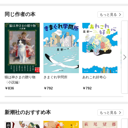
されています
りが
てく
OMI
同じ作者の本
もっと見る
猫は神さまの贈り物
きまぐれ学問所
あれこれ好奇心
きま
〈小説編〉
836
792
792
7
新潮社のおすすめ本
もっと見る