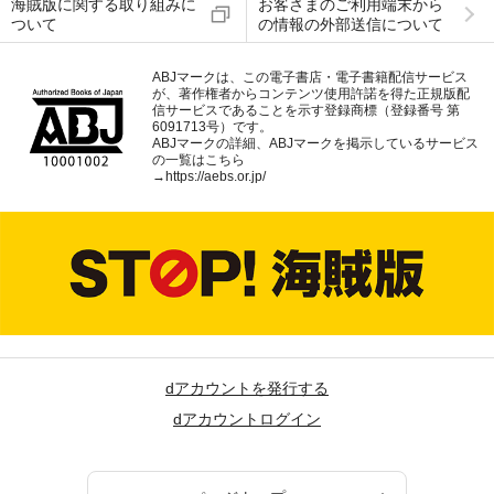
海賊版に関する取り組みに
お客さまのご利用端末から
ついて
の情報の外部送信について
ABJマークは、この電子書店・電子書籍配信サービス
が、著作権者からコンテンツ使用許諾を得た正規版配
信サービスであることを示す登録商標（登録番号 第
6091713号）です。
ABJマークの詳細、ABJマークを掲示しているサービス
の一覧はこちら
→
https://aebs.or.jp/
dアカウントを発行する
dアカウントログイン