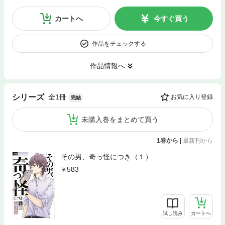
カートへ
今すぐ買う
作品をチェックする
作品情報へ
全1冊
シリーズ
お気に入り登録
完結
未購入巻をまとめて買う
1巻から
|
最新刊から
その男、奇っ怪につき（１）
583
試し読み
カートへ