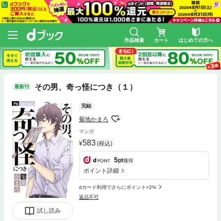
作品検索
カート
はじめての方へ
その男、奇っ怪につき（１）
最新刊
完結
菊地かまろ
マンガ
583
(税込)
5
pt
獲得
ポイント詳細
dカード利用でさらにポイント+2%
返品不可
試し読み