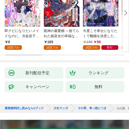
即クビになりたいメイ
龍神の最愛婚 ～捨てら
今度こそ幸せになりた
鬼条
ドなのに、冷血皇子に
れた姫巫女の幸福な嫁
くて離婚を決意したと
見初
執着されています第1
入り～: 1
ころ、無表情な旦那様
～１
0
165
198
99
1
話
が「愛してる」と言っ
試読フル
試読フル
試読フル
割引
試
てきました。1
新刊配信予定
ランキング
キャンペーン
無料
漫画無料試し読みならdブック
少女マンガ
その男、奇っ怪につき
その男、