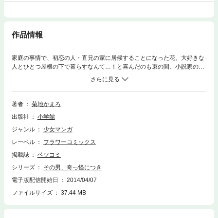
作品情報
家庭の事情で、初恋の人・直兄の家に居候することになった花。大好きな
人とひとつ屋根の下で暮らすなんて…！と喜んだのも束の間、小説家の直
兄は締め切り前になると、超モサ男になってしまって…！？イケメン×モ
サ男にギャップ萌えなキュンキュン同居ラブコメ！
著者
菊地かまろ
出版社
小学館
ジャンル
少女マンガ
レーベル
フラワーコミックス
掲載誌
ベツコミ
シリーズ
その男、奇っ怪につき
電子版配信開始日
2014/04/07
ファイルサイズ
37.44 MB