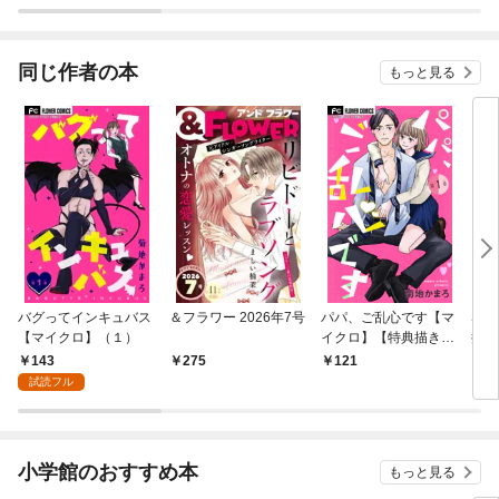
り竜王様の胃袋掴んじ
～（分冊版）
ゃいました～元ポンコ
ツOLは最強料理
人！？～
同じ作者の本
もっと見る
バグってインキュバス
＆フラワー 2026年7号
パパ、ご乱心です【マ
SW
【マイクロ】（１）
イクロ】【特典描き下
抱き
ろし付き】（１）
143
275
121
5
試読フル
小学館のおすすめ本
もっと見る