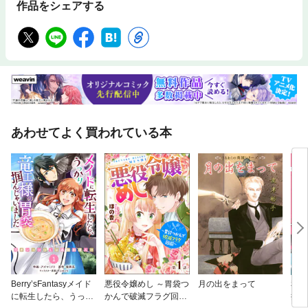
作品をシェアする
あわせてよく買われている本
Berry’sFantasyメイド
悪役令嬢めし ～胃袋つ
月の出をまって
私は
に転生したら、うっか
かんで破滅フラグ回避
担当