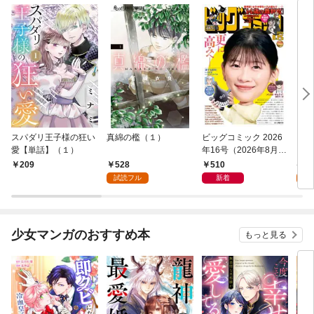
スパダリ王子様の狂い
真綿の檻（１）
ビッグコミック 2026
こん
愛【単話】（１）
年16号（2026年8月7
（１
日発売）
528
510
5
209
試読フル
新着
試
少女マンガのおすすめ本
もっと見る