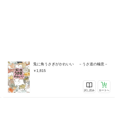
兎に角うさぎがかわいい －うさ道の極意－
1,815
試し読み
カートへ