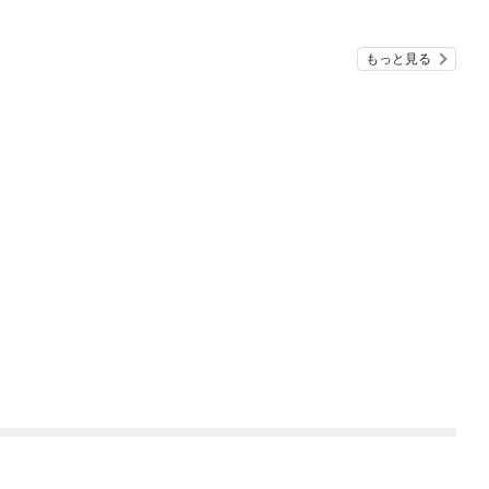
ら溺愛されてました～
@comic
もっと見る