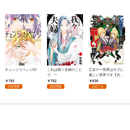
チェンジリベンジ01
これは我々夫婦のこと
乙女ゲー世界はモブに
で、一
厳しい世界です【共和
国編】 ０１
792
792
836
試読増量
試読増量
試読フル