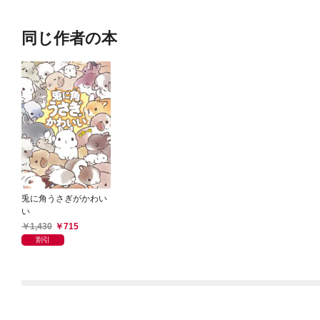
同じ作者の本
兎に角うさぎがかわい
い
1,430
715
割引