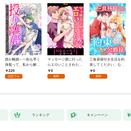
授か離婚～一刻も早く
マッサージ屋に行った
三食昼寝付き生活を約
身籠って、私から解放
らエロいことされた話
束してください、公爵
してさしあげます！1
1
様 1話
220
0
0
試読フル
無料
無料
ランキング
キャンペーン