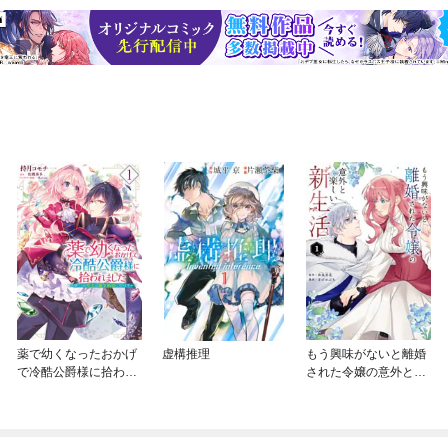
薬で幼くなったおかげ
虚構推理
もう興味がないと離婚
で冷酷公爵様に拾われ
された令嬢の意外と楽
ました ‐捨てられ聖女
しい新生活
は錬金術師に戻ります‐