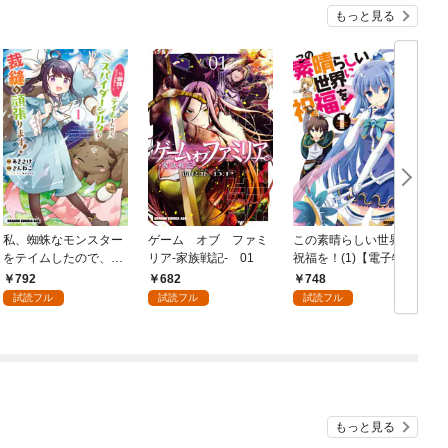
もっと見る
私、蜘蛛なモンスター
ゲーム オブ ファミ
この素晴らしい世界に
をテイムしたので、ス
リア-家族戦記- 01
祝福を！(1)【電子特別
パイダーシルクで裁縫
版】
792
682
748
を頑張ります！ 1
試読フル
試読フル
試読フル
もっと見る