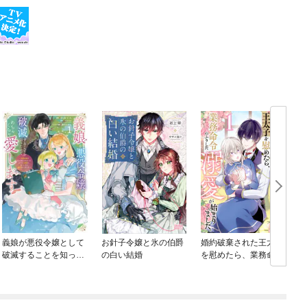
義娘が悪役令嬢として
お針子令嬢と氷の伯爵
婚約破棄された王太子
破滅することを知った
の白い結婚
を慰めたら、業務命令
ブ
ので、めちゃくちゃ愛
のふりした溺愛が始ま
します～契約結婚で私
りました。
に関心がなかったはず
の公爵様に、気づいた