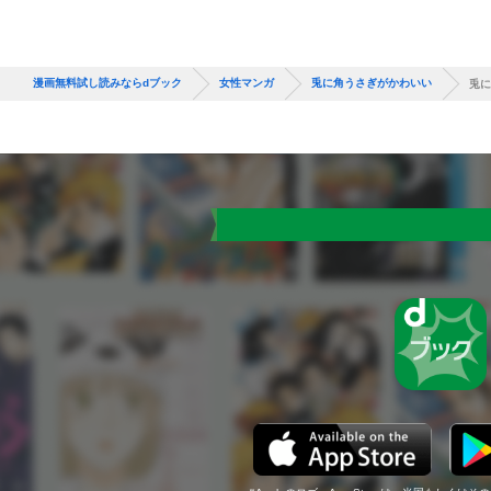
漫画無料試し読みならdブック
女性マンガ
兎に角うさぎがかわいい
兎に