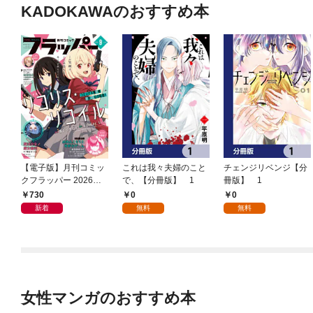
KADOKAWAのおすすめ本
【電子版】月刊コミッ
これは我々夫婦のこと
チェンジリベンジ【分
クフラッパー 2026年9
で、【分冊版】 1
冊版】 1
月号
730
0
0
新着
無料
無料
女性マンガのおすすめ本