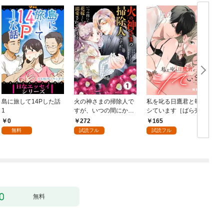
島に旅して14Pした話
火の神さまの掃除人で
私を叱る日鷹君と毎晩
1
すが、いつの間にか花
シています［ばら売
嫁として溺愛されてい
り］ 第1話
0
272
165
ます【単話】（１）
無料
試読フル
試読フル
無料