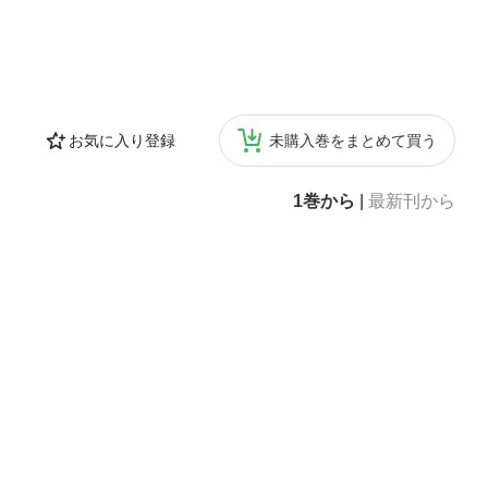
お気に入り登録
未購入巻をまとめて買う
1巻から
|
最新刊から