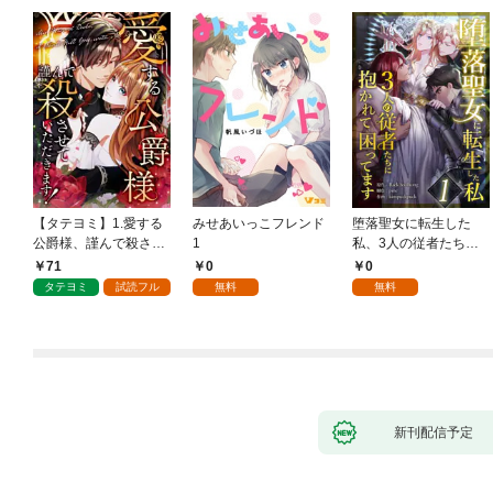
【タテヨミ】1.愛する
みせあいっこフレンド
堕落聖女に転生した
公爵様、謹んで殺させ
1
私、3人の従者たちに
ていただきます！
抱かれて困ってます 第
71
0
0
1話
タテヨミ
試読フル
無料
無料
新刊配信予定