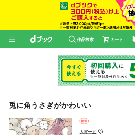
作品検索
カート
兎に角うさぎがかわいい
割引
大賀一五