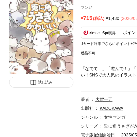
マンガ
715
(税込)
1,430
(2026/
ポイン
6
pt
獲得
dカード利用でさらにポイント+2
返品不可
「なでて！」「遊んで！」「
い！SNSで大人気のイラス
ちの1日を詰め込んだ1冊！
試し読み
著者
大賀一五
出版社
KADOKAWA
ジャンル
女性マンガ
シリーズ
兎に角うさぎが
電子版配信開始日
2025/05