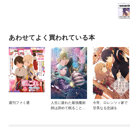
あわせてよく買われている本
週刊ファミ通
人生に疲れた最強魔術
今宵、ロレンツィ家で
師は諦めて眠ることに
甘美なる忠誠を
した