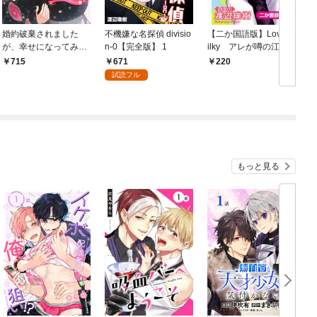
婚約破棄されました
不機嫌な名探偵 divisio
【二か国語版】Love S
が、幸せになってみせ
n-0【完全版】 1
ilky アレが噂の江ノ
ますわ！アンソロジー
島イケメンレストラ
671
715
220
コミック【単行本版】
ン story01
試読フル
1
もっと見る