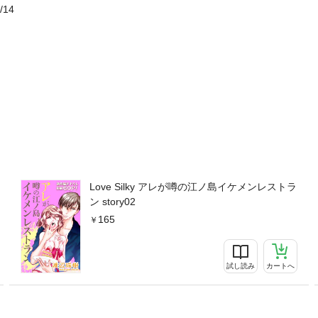
/14
Love Silky アレが噂の江ノ島イケメンレストラ
ン story02
165
試し読み
カートへ