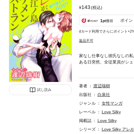
143
(税込)
ポイン
1
pt
獲得
dカード利用でさらにポイント+2
返品不可
家なし仕事なし彼氏なしの私
ある日突然、全従業員がシェ
トーリー、クライマックスカラー
ol.41に収録されています
著者
渡辺瑞樹
試し読み
出版社
白泉社
ジャンル
女性マンガ
レーベル
Love Silky
掲載誌
Love Silky
シリーズ
Love Silk