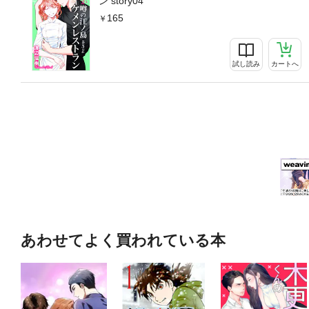
ン story04
165
試し読み
カートへ
あわせてよく買われている本