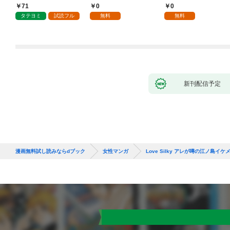
ていただきます！
抱かれて困ってます 第
71
0
0
1話
タテヨミ
試読フル
無料
無料
新刊配信予定
漫画無料試し読みならdブック
女性マンガ
Love Silky アレが噂の江ノ島イ