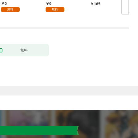
1
り］ 第1話
0
0
165
無料
無料
無料