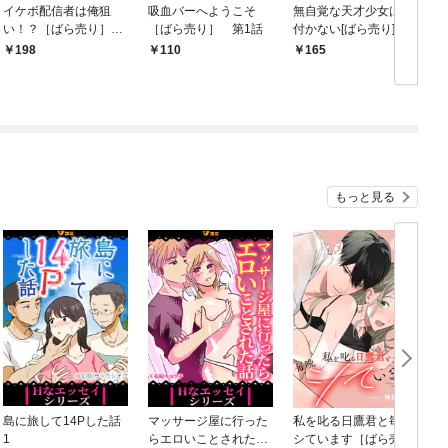
イケボ配信者は俺狙
吸血バーへようこそ
無自覚な天才少女は気
い！？［ばら売り］
［ばら売り］ 第1話
付かない[ばら売り]
第1話
第1話
198
110
165
もっと見る
島に旅して14Pした話
マッサージ屋に行った
私を叱る日鷹君と毎晩
1
らエロいことされた話
シています［ばら売