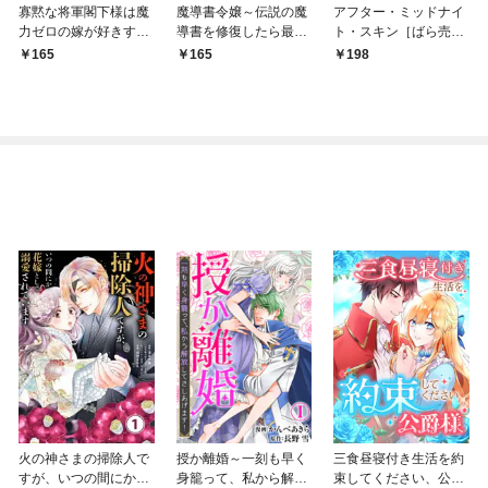
寡黙な将軍閣下様は魔
魔導書令嬢～伝説の魔
アフター・ミッドナイ
力ゼロの嫁が好きすぎ
導書を修復したら最強
ト・スキン［ばら売
る～なぜか旦那様の心
の精霊が味方になりま
り］ 第1話
165
165
198
の声が聞こえます！？
した（クールな王弟殿
～［1話売り］ story0
下がなぜかいつもそば
1
にいます）～［ばら売
り］ 第1話
火の神さまの掃除人で
授か離婚～一刻も早く
三食昼寝付き生活を約
すが、いつの間にか花
身籠って、私から解放
束してください、公爵