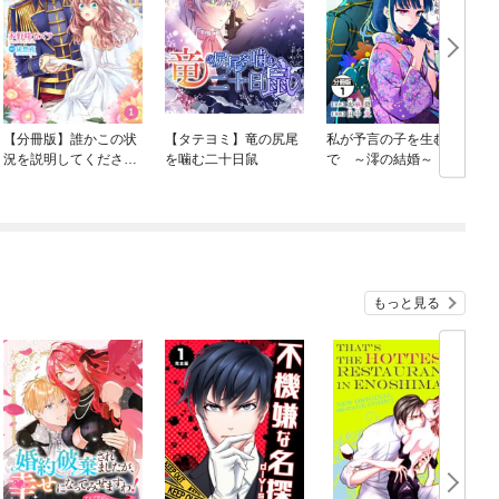
【分冊版】誰かこの状
【タテヨミ】竜の尻尾
私が予言の子を生むま
況を説明してくださ
を噛む二十日鼠
で ～澪の結婚～ 傷
い！ ～契約から始まる
モノの花嫁 外伝 分
ウェディング～
冊版
もっと見る