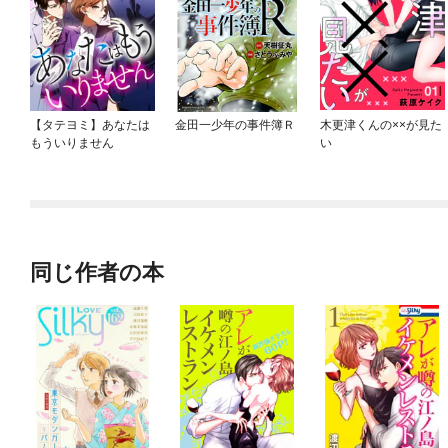
【タテヨミ】あなたは
金田一少年の事件簿Ｒ
木更津くんの××が見た
もういりません
い
同じ作者の本