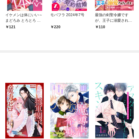
イケメンは体にいい～
モバフラ 2024年7号
最強の剣聖令嬢です
まどろみ とろとろ マ
が、王子に溺愛されて
ッサージ～【マイク
います！ 前編
121
220
110
ロ】