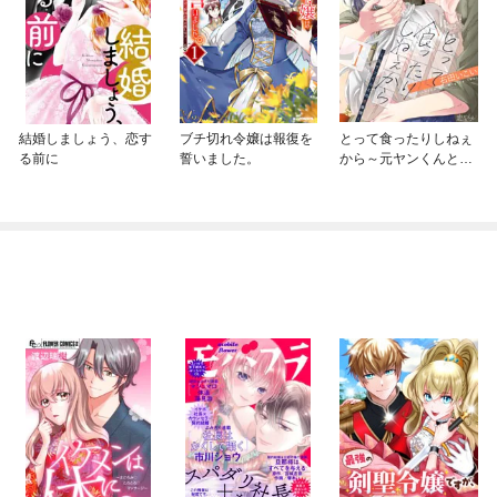
結婚しましょう、恋す
ブチ切れ令嬢は報復を
とって食ったりしねぇ
る前に
誓いました。
から～元ヤンくんとの
恋事情～