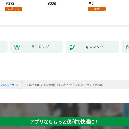
嫁として溺愛されてい
してさしあげます！1
様 1話
272
0
220
ます【単話】（１）
試読フル
無料
ランキング
キャンペーン
ケメンレストラン
Love Silky アレが噂の江ノ島イケメンレストラン story01
アプリならもっと便利で快適に！