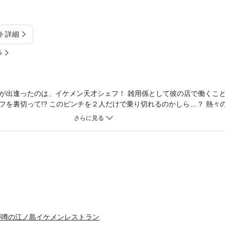
ト詳細
%
が出逢ったのは、イケメン天才シェフ！ 雑用係として彼の店で働くこ
フを裏切って!? このピンチを２人だけで乗り切れるのかしら…？ 熱々
付き大長編60Pをサービスプライスで！(この作品はウェブ・マガジン：Lov
。重複購入にご注意ください。)
y アレが噂の江ノ島イケメンレストラン