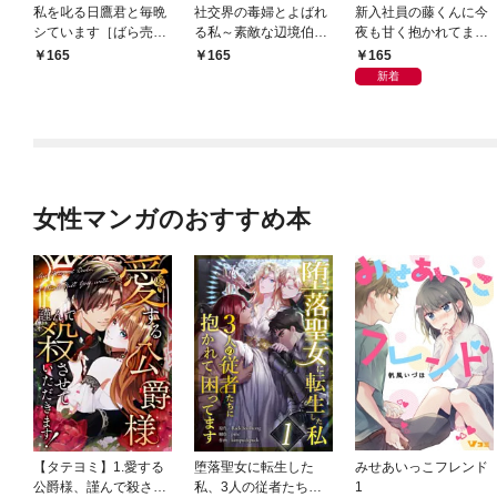
私を叱る日鷹君と毎晩
社交界の毒婦とよばれ
新入社員の藤くんに今
シています［ばら売
る私～素敵な辺境伯令
夜も甘く抱かれてます
り］ 第1話
息に腕を折られたの
［ばら売り］ 第1話
165
165
165
で、責任とってもらい
新着
ます～［ばら売り］
第1話
女性マンガのおすすめ本
【タテヨミ】1.愛する
堕落聖女に転生した
みせあいっこフレンド
公爵様、謹んで殺させ
私、3人の従者たちに
1