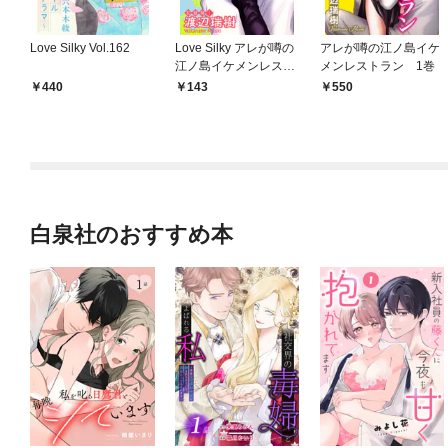
Love Silky Vol.162
Love Silky アレが噂の
アレが噂の江ノ島イケ
江ノ島イケメンレスト
メンレストラン 1巻
ラン story01
440
143
550
白泉社のおすすめ本