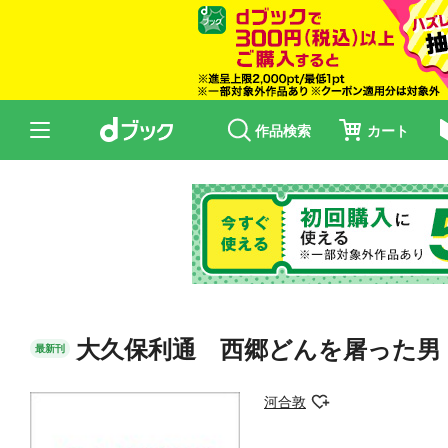
作品検索
カート
大久保利通 西郷どんを屠った男
最新刊
河合敦