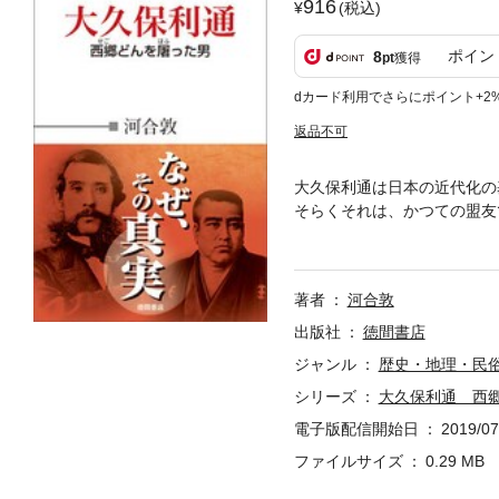
916
(税込)
ポイン
8
pt
獲得
dカード利用でさらにポイント+2
返品不可
大久保利通は日本の近代化の
そらくそれは、かつての盟友
という敵役が必要なのである
て、浮かび上がってくるわけ
著者
河合敦
出版社
徳間書店
ジャンル
歴史・地理・民
シリーズ
大久保利通 西
電子版配信開始日
2019/07
ファイルサイズ
0.29 MB