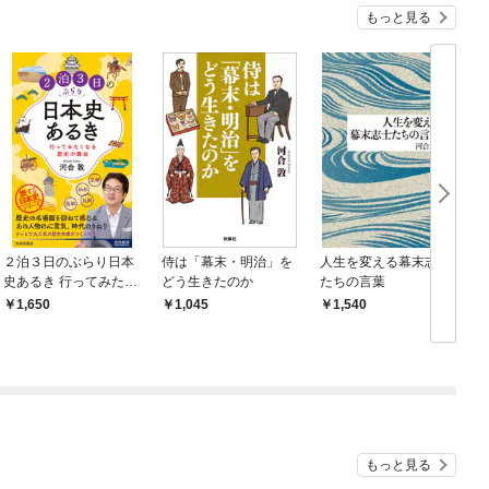
もっと見る
２泊３日のぶらり日本
侍は「幕末・明治」を
人生を変える幕末志士
1
史あるき 行ってみたく
どう生きたのか
たちの言葉
なる歴史の舞台
1,650
1,045
1,540
もっと見る