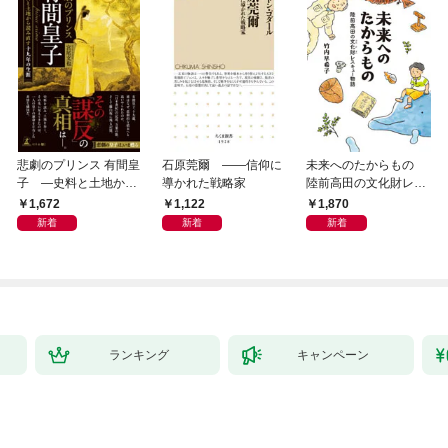
悲劇のプリンス 有間皇
石原莞爾 ――信仰に
未来へのたからもの
子 ―史料と土地から
導かれた戦略家
陸前高田の文化財レス
読み直す十九年の生涯
キュー物語
1,672
1,122
1,870
新着
新着
新着
ランキング
キャンペーン