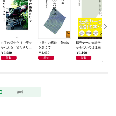
右手の指先だけで夢を
〈身〉の構造 身体論
転売ヤーの会計学～儲
かなえる 寝たきり系
を超えて
からないのは理由（わ
男子ウッディの日々
け）がある～
1,980
1,430
1,100
新着
新着
新着
無料