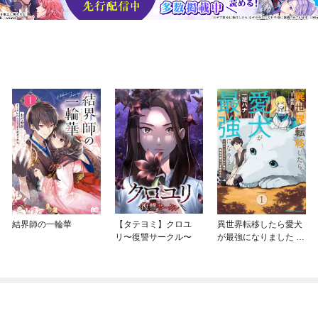
結界師の一輪華
【タテヨミ】クロユ
異世界転移したら愛犬
リ〜復讐サークル〜
が最強になりました ～
シルバーフェンリルと
俺が異世界暮らしを始
めたら～ THE COMIC