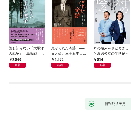
誰も知らない「太平洋
鬼がくれた奇跡 ──
絆の極み～さだまさし
の戦争」 島嶼戦――
父と娘、三十五年目の
と渡辺俊幸の半世紀～
マッカーサーとの激闘
赦し
2,860
1,672
814
の真実
新着
新着
新着
新刊配信予定