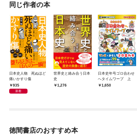
同じ作者の本
日本史人物 死ぬほど
世界史と絡み合う日本
日本史年号ゴロ合わせ
痛いかすり傷
史
へタイムワープ 上
935
1,276
1,650
新着
徳間書店のおすすめ本