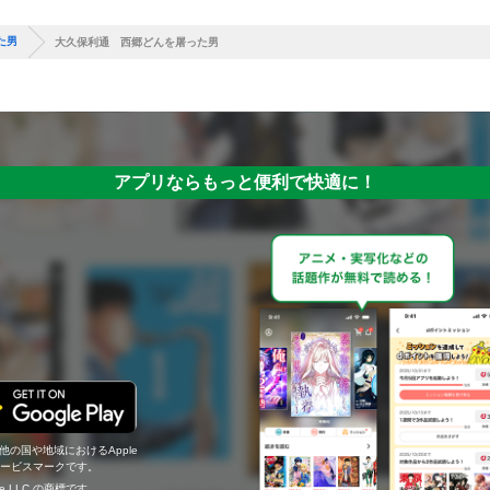
た男
大久保利通 西郷どんを屠った男
アプリならもっと便利で快適に！
の他の国や地域におけるApple
c.のサービスマークです。
ogle LLC の商標です。