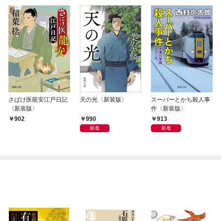
さばけ医龍安江戸日記
天の光〈新装版〉
スーパーとかち殺人事
〈新装版〉
件〈新装版〉
990
913
902
新着
新着