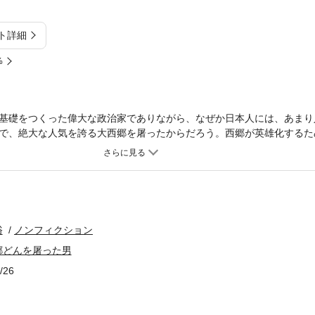
ト詳細
%
基礎をつくった偉大な政治家でありながら、なぜか日本人には、あまり
で、絶大な人気を誇る大西郷を屠ったからだろう。西郷が英雄化するた
。大久保を氷のような専制主義者として強調すればするほど、西郷が対
だ。本書は、この構造の真実を象徴的なエピソードを挟みながら、劇的
俗
ノンフィクション
郷どんを屠った男
/26