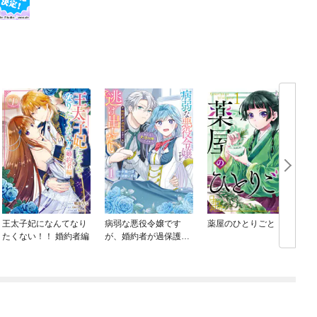
王太子妃になんてなり
病弱な悪役令嬢です
薬屋のひとりごと
たくない！！ 婚約者編
が、婚約者が過保護す
ぎて逃げ出したい(私た
ち犬猿の仲でしたよ
ね！？)