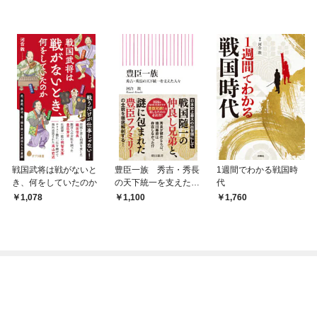
戦国武将は戦がないと
豊臣一族 秀吉・秀長
1週間でわかる戦国時
き、何をしていたのか
の天下統一を支えた
代
人々
1,078
1,100
1,760