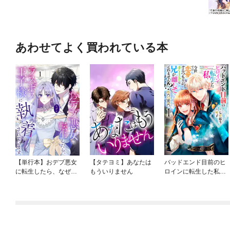
あわせてよく買われている本
【単行本】おデブ悪女
【タテヨミ】あなたは
バッドエンド目前のヒ
に転生したら、なぜか
もういりません
ロインに転生した私、
ラスボス王子様に執着
今世では恋愛するつも
されています
りがチートな兄が離し
てくれません！？@C
OMIC