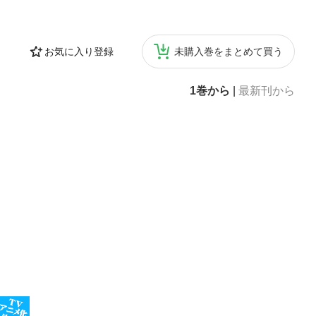
お気に入り登録
未購入巻をまとめて買う
1巻から
|
最新刊から