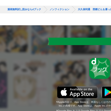
漫画無料試し読みならdブック
ノンフィクション
大久保利通 西郷どんを屠っ
Appleのロゴ、App Storeは、米国もしくはそ
Inc.の商標です。App Storeは、Apple In
Google Play および Google Play ロゴは Go