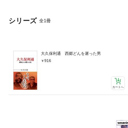
シリーズ
全1冊
大久保利通 西郷どんを屠った男
916
カートへ