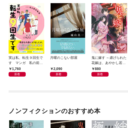
実は私、転生９回生で
月曜のこない部屋
鬼に嫁す ～虐げられた
す マンガ 私の前世
花嫁は、あやかし若頭
物語
に溺愛される～
1,760
2,090
880
新着
新着
新着
ノンフィクションのおすすめ本