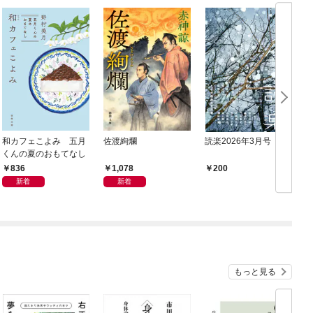
和カフェこよみ 五月
佐渡絢爛
読楽2026年3月号
くんの夏のおもてなし
836
1,078
200
新着
新着
もっと見る