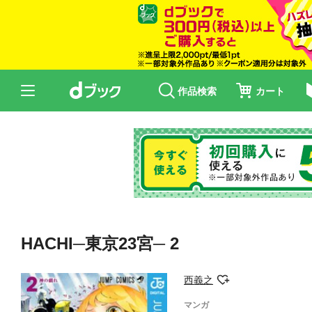
作品検索
カート
HACHI─東京23宮─ 2
西義之
マンガ