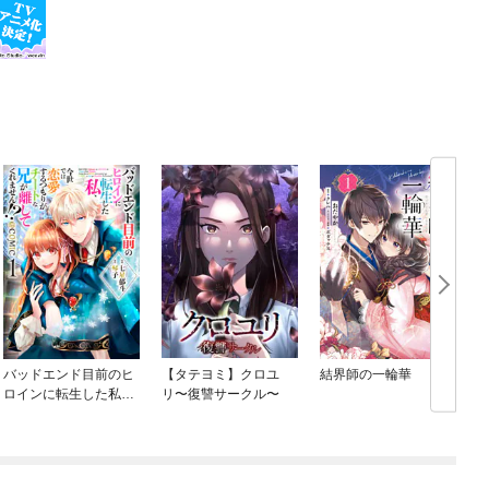
バッドエンド目前のヒ
【タテヨミ】クロユ
結界師の一輪華
ロインに転生した私、
リ〜復讐サークル〜
今世では恋愛するつも
りがチートな兄が離し
てくれません！？@C
ね
OMIC