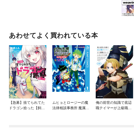
あわせてよく買われている本
【急募】捨てられてた
ムヒョとロージーの魔
俺の前世の知識で底辺
ドラゴン拾った【飼い
法律相談事務所 魔属魔
職テイマーが上級職に
方】 ～ドラゴンと猫
具師編
なってしまいそうな件
のいる日常～