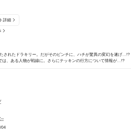
ト詳細
%
たされたドラキリー。だがそのピンチに、ハチが驚異の変幻を遂げ…!?
宮では、ある人物が戦線に。さらにテッキンの行方について情報が…!?
プ
宮─
/04