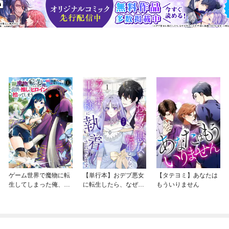
ゲーム世界で魔物に転
【単行本】おデブ悪女
【タテヨミ】あなたは
生してしまった俺、前
に転生したら、なぜか
もういりません
世で推しだったヒロイ
ラスボス王子様に執着
ンを拾ってしまう
されています