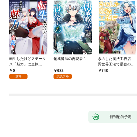
転生したけどステータ
創成魔法の再現者 1
きのした魔法工務店
ス「魅力」に全振
異世界工法で最強の家
り！？(1)
づくりを（コミック）
0
682
748
１
無料
試読フル
新刊配信予定