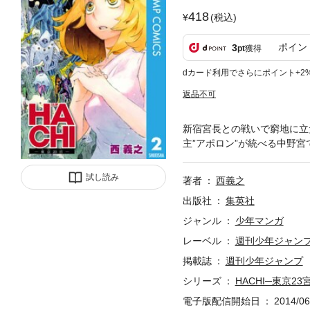
418
(税込)
ポイン
3
pt
獲得
dカード利用でさらにポイント+2
返品不可
新宿宮長との戦いで窮地に立
主”アポロン”が統べる中野
試し読み
著者
西義之
出版社
集英社
ジャンル
少年マンガ
レーベル
週刊少年ジャン
掲載誌
週刊少年ジャンプ
シリーズ
HACHI─東京23
電子版配信開始日
2014/06