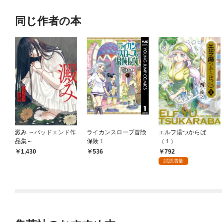
同じ作者の本
澱み ～バッドエンド作
ライカンスロープ冒険
エルフ湯つからば
品集～
保険 1
（１）
792
1,430
536
試読増量