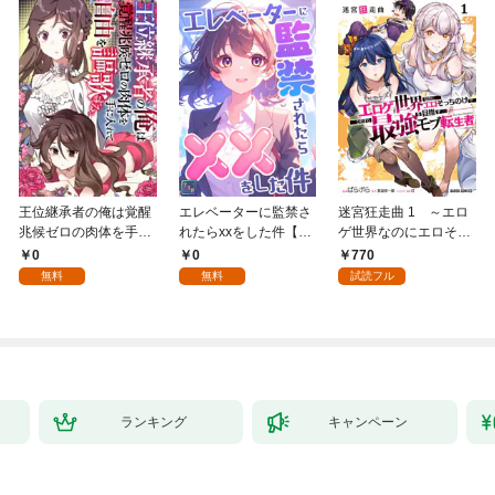
王位継承者の俺は覚醒
エレベーターに監禁さ
迷宮狂走曲 1 ～エロ
兆候ゼロの肉体を手に
れたらxxをした件【全
ゲ世界なのにエロそっ
入れて自由を謳歌す
年齢版】(1)
ちのけでひたすら最強
0
0
770
る。1
を目指すモブ転生者～
無料
無料
試読フル
ランキング
キャンペーン