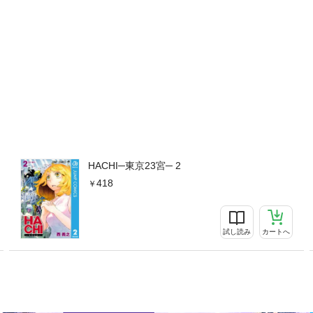
HACHI─東京23宮─ 2
418
試し読み
カートへ