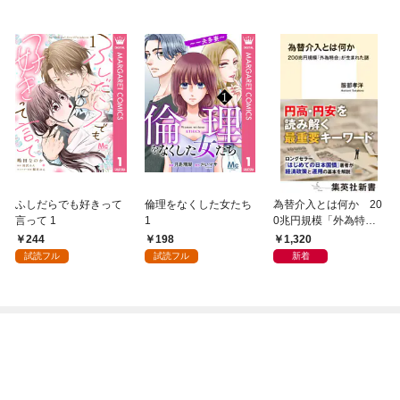
ふしだらでも好きって
倫理をなくした女たち
為替介入とは何か 20
言って 1
1
0兆円規模「外為特
会」が生まれた謎
244
198
1,320
試読フル
試読フル
新着