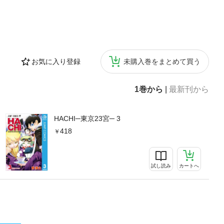
お気に入り登録
未購入巻をまとめて買う
1巻から
|
最新刊から
HACHI─東京23宮─ 3
418
試し読み
カートへ