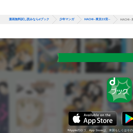
漫画無料試し読みならdブック
少年マンガ
HACHI─東京23宮─
HACHI─
Appleのロゴ、App Storeは、米国もしくはそ