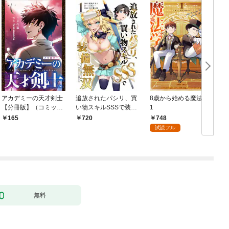
アカデミーの天才剣士
追放されたパシリ、買
8歳から始める魔法学
【分冊版】（コミッ
い物スキルSSSで装備
1
ク） １話【フルカラ
無双 ～買ったモノを
748
165
720
ー】
超強化して最強パーテ
試読フル
ィー目指します～【単
行本版】 1巻
無料