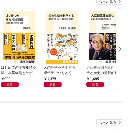
もっと見る
はじめての漢方相談薬
犬の性格を科学する
大江健三郎を読む 文
ヤ
局 水草体質とサボテ
遺伝子でひもとく「最
学と歴史の複眼的視点
N
ン体質
良の友」の進化
から
990
1,375
1,485
新着
新着
新着
もっと見る