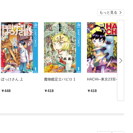
もっと見る
ぼっけさん 上
魔物鑑定士バビロ 1
HACHI─東京23宮─ 1
448
418
418