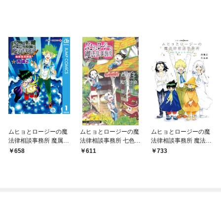
ムヒョとロージーの魔
ムヒョとロージーの魔
ムヒョとロージーの魔
法律相談事務所 魔属魔
法律相談事務所 七色の
法律相談事務所 魔法律
具師編 1
魔声
家たちの休日
658
611
733