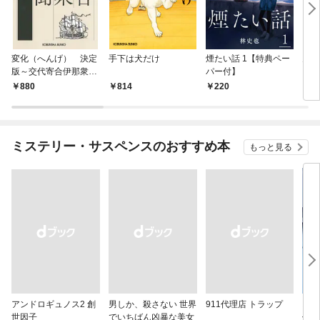
変化（へんげ） 決定
手下は犬だけ
煙たい話 1【特典ペー
鬼役
版～交代寄合伊那衆異
パー付】
聞（1）～
880
814
220
7
ミステリー・サスペンスのおすすめ本
もっと見る
アンドロギュノス2 創
男しか、殺さない 世界
911代理店 トラップ
スー
世因子
でいちばん凶暴な美女
件〈