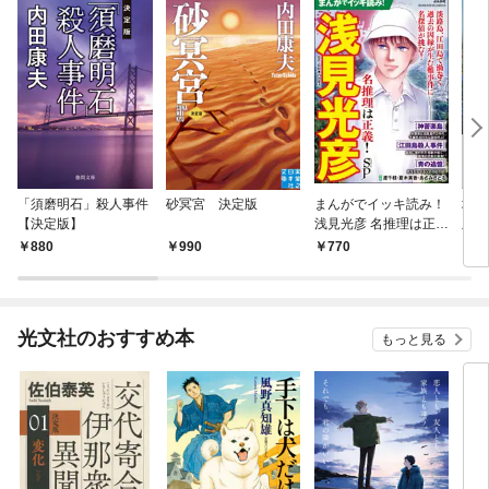
「須磨明石」殺人事件
砂冥宮 決定版
まんがでイッキ読み！
城崎
【決定版】
浅見光彦 名推理は正
版】
義！ SP
880
990
770
9
光文社のおすすめ本
もっと見る