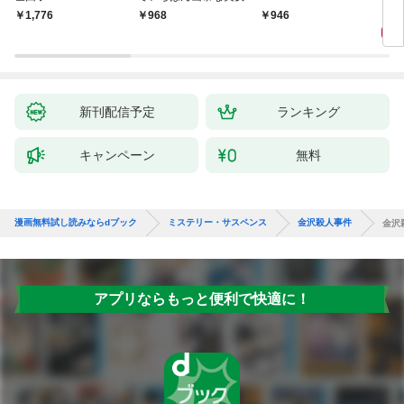
9
￥1,776
￥968
￥946
新刊配信予定
ランキング
キャンペーン
無料
漫画無料試し読みならdブック
ミステリー・サスペンス
金沢殺人事件
金沢
アプリならもっと便利で快適に！