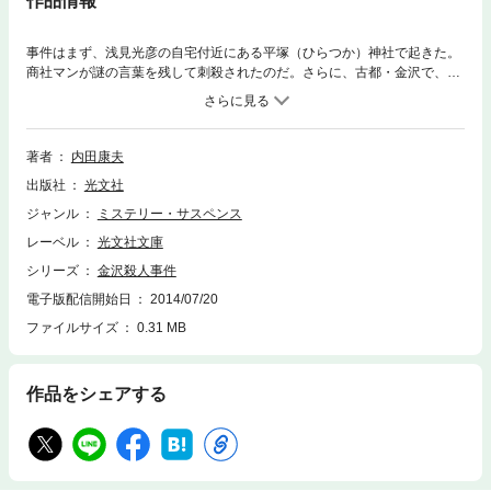
作品情報
事件はまず、浅見光彦の自宅付近にある平塚（ひらつか）神社で起きた。
商社マンが謎の言葉を残して刺殺されたのだ。さらに、古都・金沢で、惨
劇が発生した。兼六園（けんろくえん）近くの「美術の小径（こみち）」
の急な石段から、女子学生が突き落とされ死亡したのだ。彼女は商社マン
の最後を、偶然目撃していた！？ ……２つの殺人事件の繋（つな）がり
を求めて北陸に飛んだ光彦は、事件解明の鍵をつかんだが……。
著者
内田康夫
出版社
光文社
ジャンル
ミステリー・サスペンス
レーベル
光文社文庫
シリーズ
金沢殺人事件
電子版配信開始日
2014/07/20
ファイルサイズ
0.31 MB
作品をシェアする