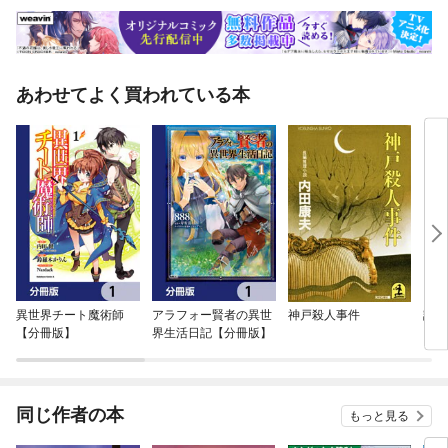
あわせてよく買われている本
異世界チート魔術師
アラフォー賢者の異世
神戸殺人事件
記憶
【分冊版】
界生活日記【分冊版】
同じ作者の本
もっと見る