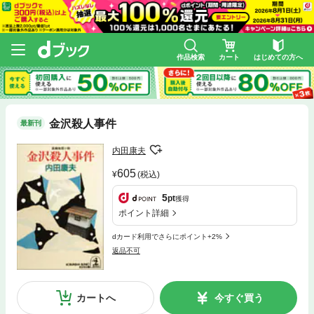
作品検索
カート
はじめての方へ
金沢殺人事件
最新刊
内田康夫
605
(税込)
5
pt
獲得
ポイント詳細
dカード利用でさらにポイント+2%
返品不可
カートへ
今すぐ買う