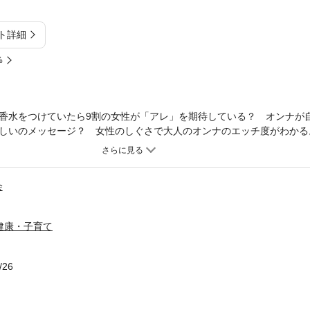
ト詳細
%
香水をつけていたら9割の女性が「アレ」を期待している？ オンナが
しいのメッセージ？ 女性のしぐさで大人のオンナのエッチ度がわかる
！ プライベートはもちろん、仕事のシーンでも使えるオンナの深層心
会
健康・子育て
/26