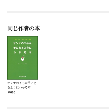
ラスボス王子様に執着
今世では恋愛するつも
されています
りがチートな兄が離し
てくれません！？@C
OMIC
同じ作者の本
オンナの下心が手にと
るようにわかる本
660