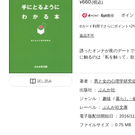
660
(税込)
ポイン
6
pt
獲得
dカード利用でさらにポイント+2
返品不可
誘ったオンナが夜のデートで
に触るのは「私を触って」欲
心理に関する使えるネタ満載
著者
男と女の心理学研究
試し読み
出版社
ぶんか社
ジャンル
趣味
暮らし・
レーベル
ぶんか社文庫
電子版配信開始日
2016/11
ファイルサイズ
0.75 MB