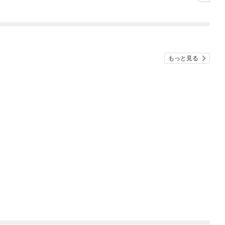
シルバーフェンリルと
俺が異世界暮らしを始
めたら～ THE COMIC
もっと見る