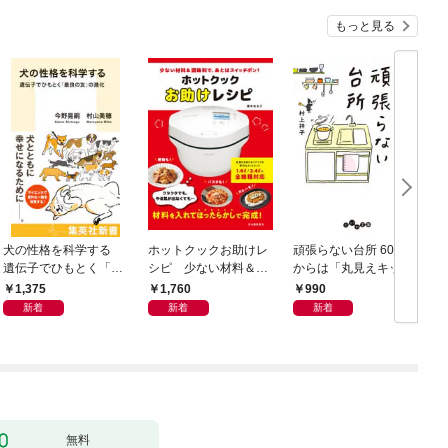
もっと見る
犬の性格を科学する
ホットクックお助けレ
頑張らない台所 60歳
お
遺伝子でひもとく「最
シピ 少ない材料＆調
からは「丸見えキッチ
良の友」の進化
味料で、あとはスイッ
ン」でラクしておいし
1,375
1,760
990
チポン！
い
新着
新着
新着
無料