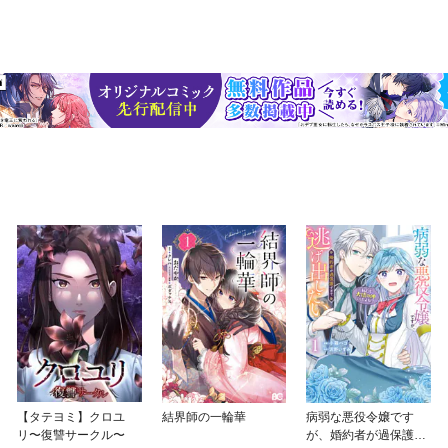
【タテヨミ】クロユ
結界師の一輪華
病弱な悪役令嬢です
リ〜復讐サークル〜
が、婚約者が過保護す