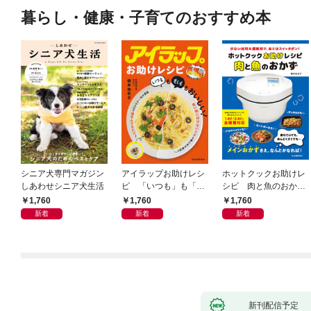
暮らし・健康・子育てのおすすめ本
シニア犬専門マガジン
アイラップお助けレシ
ホットクックお助けレ
しあわせシニア犬生活
ピ 「いつも」も「も
シピ 肉と魚のおか
しも」もおいしい！
ず 少ない材料＆調味
1,760
1,760
1,760
料で、あとはスイッチ
新着
新着
新着
ポン！
新刊配信予定