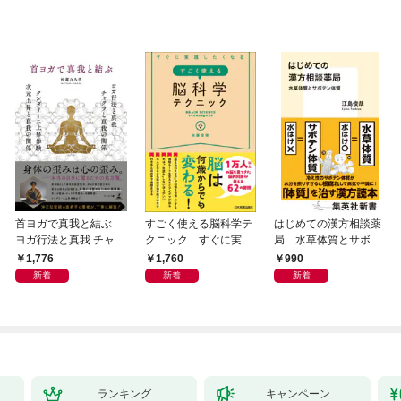
首ヨガで真我と結ぶ
すごく使える脳科学テ
はじめての漢方相談薬
ヨガ行法と真我 チャク
クニック すぐに実践
局 水草体質とサボテ
ラと真我の関係 クンダ
したくなる
ン体質
1,776
1,760
990
リーニ上昇体験 次元上
新着
新着
新着
昇と真我の関係
ランキング
キャンペーン