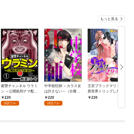
もっと見る
復讐チャンネル ウラミ
中学校狂師 ～カラス女
王宮ブラックマリッジ
c
ン ～公開処刑ナマ配信
は許さない～（分冊
異世界トリップしたら
V
中～（分冊版） 【第
版） 【第1話】
宰相様に抱かれていま
220
220
220
1話】
した。（分冊版）結婚
試読フル
試読フル
式は夢の中で！？
【第1話】