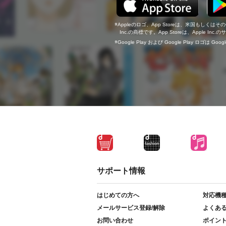
Appleのロゴ、App Storeは、米国もしくはそ
Inc.の商標です。App Storeは、Apple In
Google Play および Google Play ロゴは Go
サポート情報
はじめての方へ
対応機
メールサービス登録/解除
よくあ
お問い合わせ
ポイン