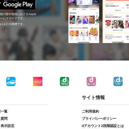
の他の国や地域におけるApple
c.のサービスマークです。
ogle LLC の商標です。
サイト情報
種一覧
ご利用規約
る質問
プライバシーポリシー
ト表示設定
dアカウント2段階認証とは