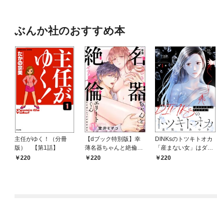
ぶんか社のおすすめ本
主任がゆく！（分冊
【dブック特別版】幸
DINKsのトツキトオカ
版） 【第1話】
薄名器ちゃんと絶倫エ
「産まない女」はダメ
リートくん むさぼりエ
ですか？（分冊版）
220
220
220
ッチが甘すぎる（分冊
【第1話】
版） 【第1話】