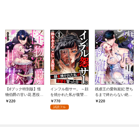
【dブック特別版】怪
インフル怨サー。 ～顔
残虐王の愛執寵妃 堕ち
物伯爵の甘い花 悪役令
を焼かれた私が復讐を
るまで終わらない絶頂
嬢はベッドで乱れ散る
誓った日～ （1）
夜伽で囚われて（分冊
770
220
220
（分冊版） 【第1
版） 【第1話】
試読フル
話】