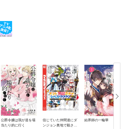
公爵令嬢は我が道を場
信じていた仲間達にダ
結界師の一輪華
当たり的に行く
ンジョン奥地で殺され