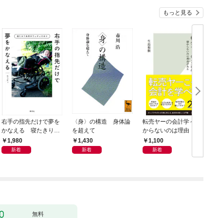
もっと見る
右手の指先だけで夢を
〈身〉の構造 身体論
転売ヤーの会計学～儲
かなえる 寝たきり系
を超えて
からないのは理由（わ
男子ウッディの日々
け）がある～
1,980
1,430
1,100
新着
新着
新着
無料