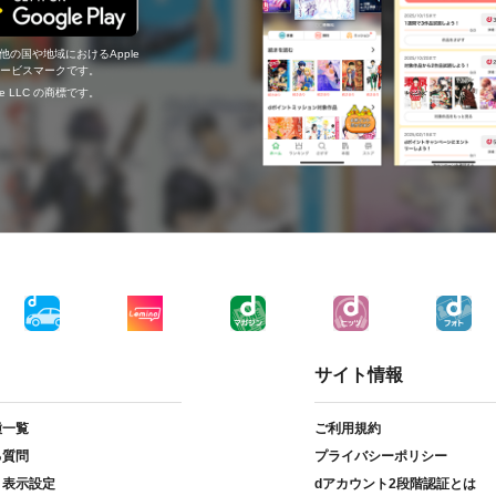
の他の国や地域におけるApple
c.のサービスマークです。
ogle LLC の商標です。
サイト情報
種一覧
ご利用規約
る質問
プライバシーポリシー
ト表示設定
dアカウント2段階認証とは