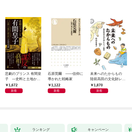
悲劇のプリンス 有間皇
石原莞爾 ――信仰に
未来へのたからもの
子 ―史料と土地から
導かれた戦略家
陸前高田の文化財レス
読み直す十九年の生涯
キュー物語
1,672
1,122
1,870
新着
新着
新着
ランキング
キャンペーン