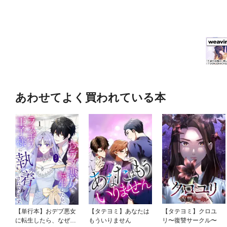
あわせてよく買われている本
【単行本】おデブ悪女
【タテヨミ】あなたは
【タテヨミ】クロユ
に転生したら、なぜか
もういりません
リ〜復讐サークル〜