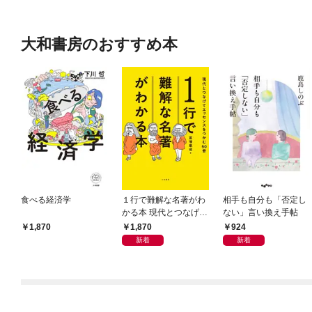
大和書房のおすすめ本
食べる経済学
１行で難解な名著がわ
相手も自分も「否定し
かる本 現代とつなげて
ない」言い換え手帖
エッセンスをつかむ50
1,870
924
1,870
冊
新着
新着