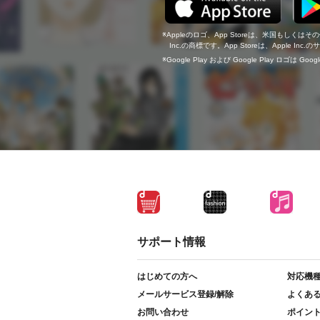
Appleのロゴ、App Storeは、米国もしくはそ
Inc.の商標です。App Storeは、Apple In
Google Play および Google Play ロゴは Go
サポート情報
はじめての方へ
対応機
メールサービス登録/解除
よくあ
お問い合わせ
ポイン