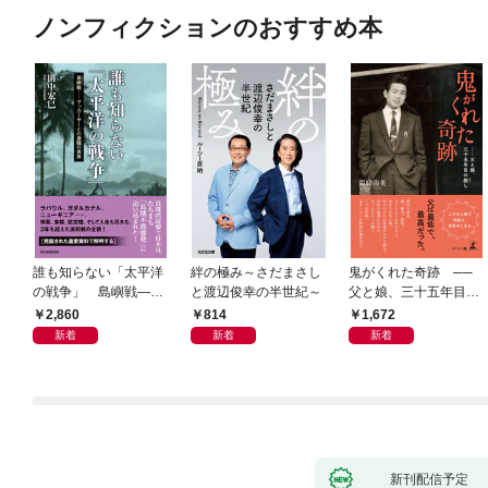
ノンフィクションのおすすめ本
誰も知らない「太平洋
絆の極み～さだまさし
鬼がくれた奇跡 ──
の戦争」 島嶼戦――
と渡辺俊幸の半世紀～
父と娘、三十五年目の
マッカーサーとの激闘
赦し
2,860
814
1,672
の真実
新着
新着
新着
新刊配信予定