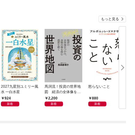
もっと見る
2027九星別ユミリー風
馬渕流！投資の世界地
怒らないこと
水 一白水星
図 経済の全体像をつ
かみ、金融市場を読む
924
2,200
880
感度を磨く
新着
新着
新着