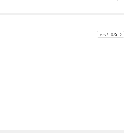
かけたがギフト『無限
ガチャ』でレベル９９
９９の仲間達を手に入
れて元パーティーメン
バーと世界に復讐＆
『ざまぁ！』します！
もっと見る