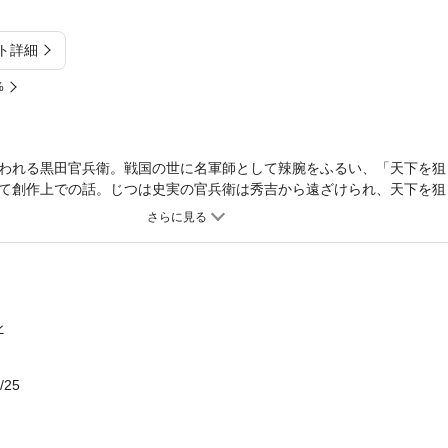
ト詳細
%
われる黒田官兵衛。戦国の世に名軍師として辣腕をふるい、「天下を狙
て創作上での話。じつは史実の官兵衛は秀吉から遠ざけられ、天下を狙
なかった……官兵衛をはじめ戦国軍師たちの真実がわかる、本当の歴史
ン
/25