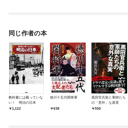
ラスボス王子様に執着
されています
同じ作者の本
教科書には載っていな
徳川十五代闇将軍
黒田官兵衛と軍師たち
い！ 明治の日本
の「意外」な真実
1,122
638
550