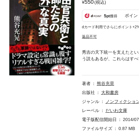
550
(税込)
ポイン
5
pt
獲得
dカード利用でさらにポイント+2
返品不可
秀吉の天下統一を支えたとい
う説もあるが、これらはすべ
なく、そもそも「軍師」でも
きる１冊！
著者
熊谷充晃
出版社
大和書房
ジャンル
ノンフィクショ
レーベル
だいわ文庫
電子版配信開始日
2014/07
ファイルサイズ
0.87 MB