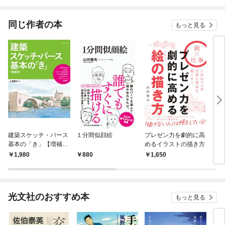
同じ作者の本
もっと見る
建築スケッチ・パース
１分間似顔絵
プレゼン力を劇的に高
ビジ
基本の「き」【増補
めるイラストの描き方
チ
版】
1,980
880
1,650
7
光文社のおすすめ本
もっと見る