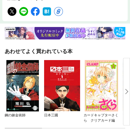
あわせてよく買われている本
鋼の錬金術師
日本三國
カードキャプターさく
ツバ
ら クリアカード編