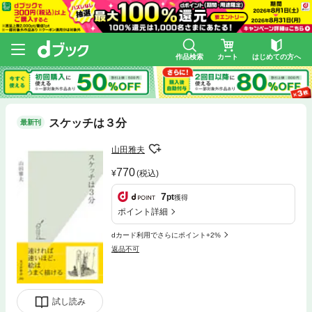
作品検索
カート
はじめての方へ
スケッチは３分
最新刊
山田雅夫
770
(税込)
7
pt
獲得
ポイント詳細
dカード利用でさらにポイント+2%
返品不可
試し読み