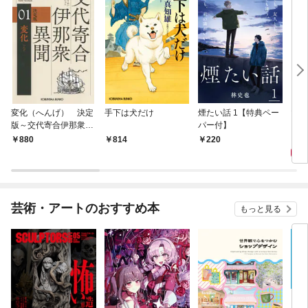
変化（へんげ） 決定
手下は犬だけ
煙たい話 1【特典ペー
マリ
版～交代寄合伊那衆異
パー付】
聞（1）～
1,
880
814
220
芸術・アートのおすすめ本
もっと見る