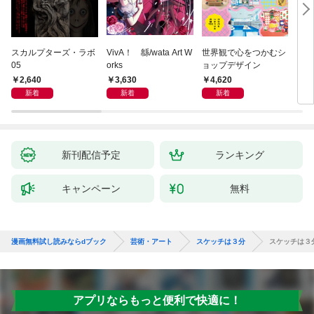
スカルプターズ・ラボ
VivA！ 緜/wata Art W
世界観で心をつかむシ
ブル
05
orks
ョップデザイン
ィシ
ス
2,640
3,630
4,620
3,
新着
新着
新着
新刊配信予定
ランキング
キャンペーン
無料
漫画無料試し読みならdブック
芸術・アート
スケッチは３分
スケッチは３
アプリならもっと便利で快適に！