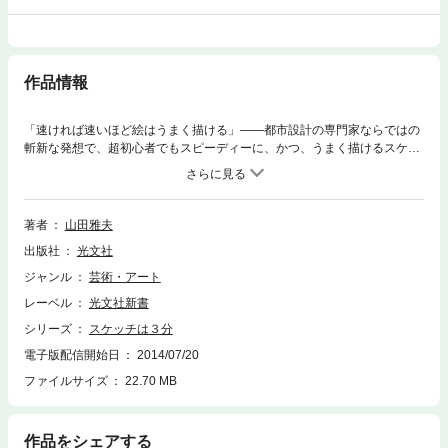
作品情報
「速ければ速いほど絵はうまく描ける」――都市設計の専門家ならではの
斬新な発想で、超初心者でもスピーディーに、かつ、うまく描けるスケッ
チのコツを紹介する。
著者
山田雅夫
出版社
光文社
ジャンル
芸術・アート
レーベル
光文社新書
シリーズ
スケッチは３分
電子版配信開始日
2014/07/20
ファイルサイズ
22.70 MB
作品をシェアする