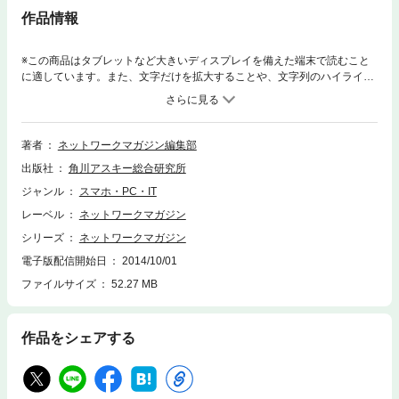
作品情報
※この商品はタブレットなど大きいディスプレイを備えた端末で読むこと
に適しています。また、文字だけを拡大することや、文字列のハイライ
ト、検索、辞書の参照、引用などの機能が使用できません。（※『ネット
ワークマガジン 2005年10月号』を基に制作しています。復刻版のため誌
面に掲載されている各種情報、プレゼント企画などは出版当時のもので
す。また、付録は含まれておりません。）創刊号の2000年12月号から最
著者
ネットワークマガジン編集部
終号となる2009年6月号まで、全103号が発行されたコンピュータネット
出版社
角川アスキー総合研究所
ワーク情報誌『ネットワークマガジン』が電子書籍で復刻！ 2005年10
月号は、特集「ネットワークのヘルプデスク」「アプリケーション高速化
ジャンル
スマホ・PC・IT
の最前線」「シンクライアントの真価を探る」などを収録。
レーベル
ネットワークマガジン
シリーズ
ネットワークマガジン
電子版配信開始日
2014/10/01
ファイルサイズ
52.27 MB
作品をシェアする