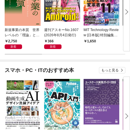
新規事業の本質 世界
週刊アスキーNo.1607
MIT Technology Revie
ラー
レベルの「理論」と
(2026年8月4日発行)
w [日本版] 特別編集
プリ 
「現場知」で描く全体
ポスト都市時代の社会
2,750
366
1,650
1,
地図
デザイン 社会実装都
新着
新着
市 ひろしま
スマホ・PC・ITのおすすめ本
もっと見る