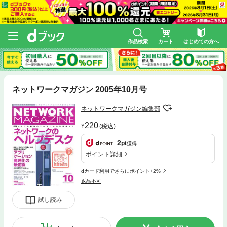
作品検索
カート
はじめての方へ
ネットワークマガジン 2005年10月号
ネットワークマガジン編集部
220
(税込)
2
pt
獲得
ポイント詳細
dカード利用でさらにポイント+2%
返品不可
試し読み