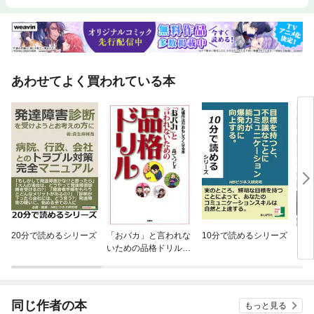
あわせてよく買われている本
20分で読めるシリーズ
「おバカ」と言われな
10分で読めるシリーズ
【単
いための品格ドリル
に転
分冊版
ラス
され
同じ作者の本
もっと見る