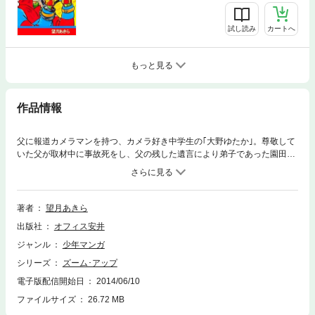
試し読み
カートへ
もっと見る
作品情報
父に報道カメラマンを持つ、カメラ好き中学生の｢大野ゆたか｣。尊敬して
いた父が取材中に事故死をし、父の残した遺言により弟子であった園田カ
メラマンがゆたかを一人前のカメラマンに育てるべく実践指導する物語。
カメラをテーマにした笑いと感動の青春コミック、ついに完結。
著者
望月あきら
出版社
オフィス安井
ジャンル
少年マンガ
シリーズ
ズーム･アップ
電子版配信開始日
2014/06/10
ファイルサイズ
26.72 MB