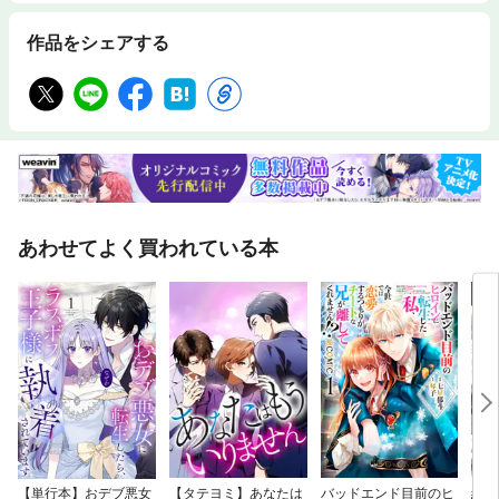
作品をシェアする
あわせてよく買われている本
【単行本】おデブ悪女
【タテヨミ】あなたは
バッドエンド目前のヒ
結界