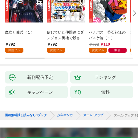
魔女と傭兵（１）
信じていた仲間達にダ
ハナバス 苔石花江の
追放
ンジョン奥地で殺され
バスケ論（１）
『自
かけたがギフト『無限
領地
792
792
792
110
7
ガチャ』でレベル９９
強の
試読フル
試読フル
試読フル
割引
試
９９の仲間達を手に入
～最
れて元パーティーメン
で始
バーと世界に復讐＆
拓ス
『ざまぁ！』します！
（１
（１）
新刊配信予定
ランキング
キャンペーン
無料
漫画無料試し読みならdブック
少年マンガ
ズーム･アップ
ズーム･アップ 8