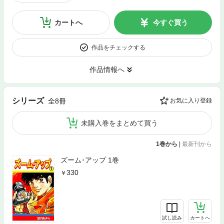
カートへ
今すぐ買う
作品をチェックする
作品情報へ
シリーズ
全8冊
お気に入り登録
未購入巻をまとめて買う
1巻から
|
最新刊から
ズーム･アップ 1巻
330
試し読み
カートへ