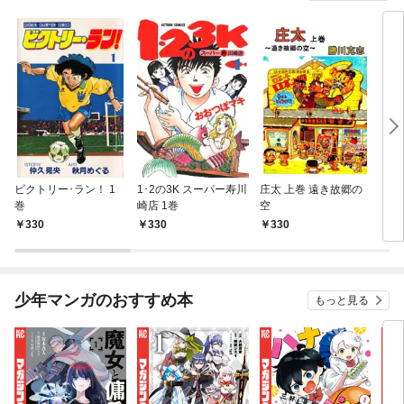
ビクトリー･ラン！ 1
1･2の3K スーパー寿川
庄太 上巻 遠き故郷の
ロー
巻
崎店 1巻
空
1巻
330
330
330
3
少年マンガのおすすめ本
もっと見る