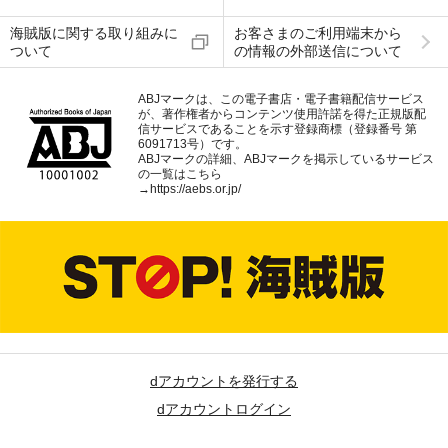
海賊版に関する取り組みに
お客さまのご利用端末から
ついて
の情報の外部送信について
ABJマークは、この電子書店・電子書籍配信サービス
が、著作権者からコンテンツ使用許諾を得た正規版配
信サービスであることを示す登録商標（登録番号 第
6091713号）です。
ABJマークの詳細、ABJマークを掲示しているサービス
の一覧はこちら
→
https://aebs.or.jp/
dアカウントを発行する
dアカウントログイン