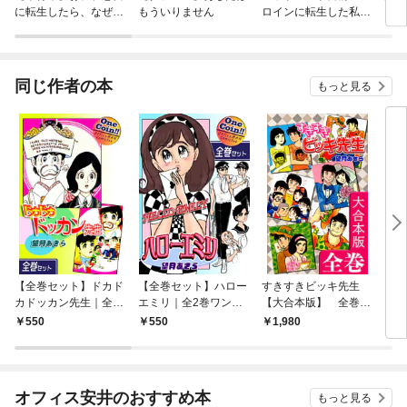
に転生したら、なぜか
もういりません
ロインに転生した私、
ラスボス王子様に執着
今世では恋愛するつも
されています
りがチートな兄が離し
てくれません！？@C
OMIC
同じ作者の本
もっと見る
【全巻セット】ドカド
【全巻セット】ハロー
すきすきビッキ先生
ロー
カドッカン先生｜全2
エミリ｜全2巻ワンコ
【大合本版】 全巻収
《合
巻ワンコイン！！
イン！！
録
巻収
550
550
1,980
1,
オフィス安井のおすすめ本
もっと見る