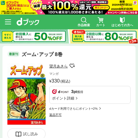
作品検索
カート
はじめての方へ
ズーム･アップ 8巻
最新刊
望月あきら
マンガ
330
(税込)
3
pt
獲得
ポイント詳細
dカード利用でさらにポイント+2%
返品不可
試し読み