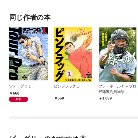
同じ作者の本
ツアープロ 1
ピンフラッグ 1
プレーボール！ ～プロ
野球審判員物語～
660
660
1,089
新着