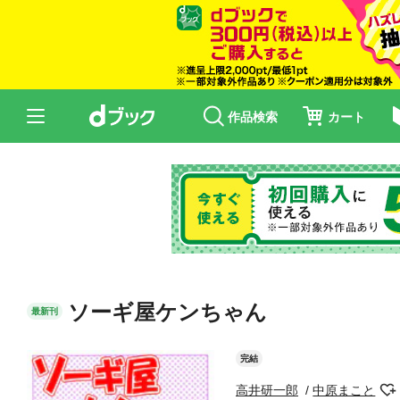
作品検索
カート
ソーギ屋ケンちゃん
最新刊
完結
高井研一郎
中原まこと