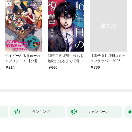
ベイビーわるきゅーれ
16年目の復讐～奴らを
【電子版】月刊コミッ
エブリデイ！ 【分冊
地獄に送るまで【電子
クフラッパー 2026年9
版】 1
単行本版】１
月号
214
660
￥730
ランキング
キャンペーン