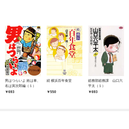
男はつらいよ 姓は車、
続 横浜百年食堂
総務部総務課 山口六
名は寅次郎編（１）
平太（１）
693
550
693