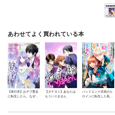
あわせてよく買われている本
【単行本】おデブ悪女
【タテヨミ】あなたは
バッドエンド目前のヒ
に転生したら、なぜか
もういりません
ロインに転生した私、
ラスボス王子様に執着
今世では恋愛するつも
されています
りがチートな兄が離し
てくれません！？@C
OMIC