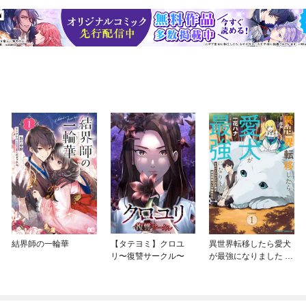
結界師の一輪華
【タテヨミ】クロユ
異世界転移したら愛犬
リ〜復讐サークル〜
が最強になりました ～
シルバーフェンリルと
俺が異世界暮らしを始
めたら～ THE COMIC