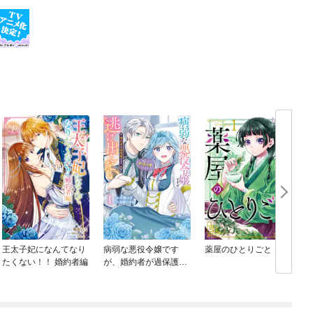
王太子妃になんてなり
病弱な悪役令嬢です
薬屋のひとりごと
たくない！！ 婚約者編
が、婚約者が過保護す
ぎて逃げ出したい(私た
ち犬猿の仲でしたよ
ね！？)