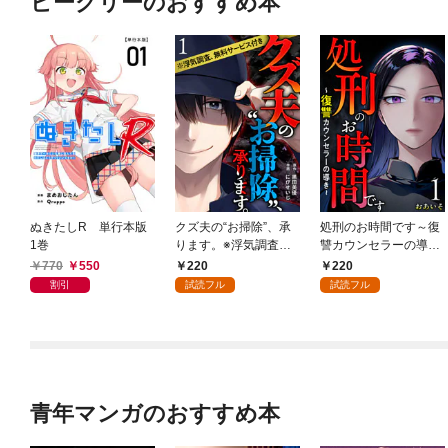
ビーグリーのおすすめ本
ぬきたしR 単行本版
クズ夫の“お掃除”、承
処刑のお時間です～復
1巻
ります。※浮気調査、
讐カウンセラーの導き
無料サービス付き 1巻
～ 1巻
770
550
220
220
割引
試読フル
試読フル
青年マンガのおすすめ本