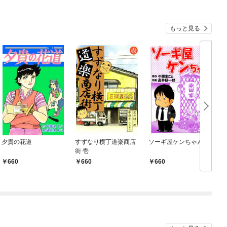
もっと見る
夕貴の花道
すずなり横丁道楽商店
ソーギ屋ケンちゃん
街 壱
660
660
660