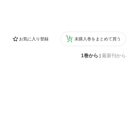
お気に入り登録
未購入巻をまとめて買う
1巻から
|
最新刊から