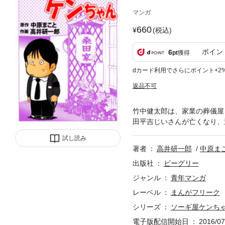
マンガ
660
(税込)
ポイン
6
pt
獲得
dカード利用でさらにポイント+2
返品不可
竹中健太郎は、家業の葬儀屋
田平吉じいさんが亡くなり、
試し読み
著者
高井研一郎
中原ま
出版社
ビーグリー
ジャンル
青年マンガ
レーベル
まんがフリーク
シリーズ
ソーギ屋ケンち
電子版配信開始日
2016/07