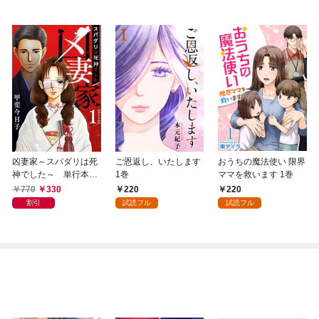
凶妻家～スパダリは死
ご恩返し、いたします
おうちの魔法使い 限界
神でした～ 単行本版
1巻
ママを救います 1巻
1巻
770
330
220
220
割引
試読フル
試読フル