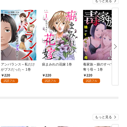
もっと見る
アンバランス～私だけ
疵まみれの花嫁 1巻
毒家族～娘のすべてを
がブスだった～ 1巻
奪う母～ 1巻
220
220
220
試読フル
試読フル
試読フル
もっと見る