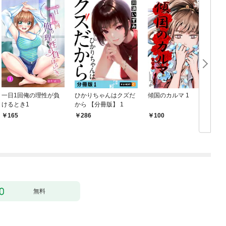
一日1回俺の理性が負
ひかりちゃんはクズだ
傾国のカルマ 1
けるとき1
から 【分冊版】 1
版
165
286
100
無料