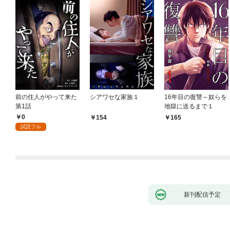
前の住人がやって来た
シアワセな家族１
16年目の復讐～奴らを
第1話
地獄に送るまで１
0
154
165
試読フル
新刊配信予定