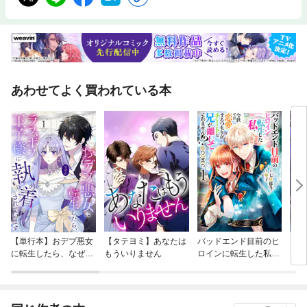
あわせてよく買われている本
【単行本】おデブ悪女
【タテヨミ】あなたは
バッドエンド目前のヒ
【タ
に転生したら、なぜか
もういりません
ロインに転生した私、
リ〜
ラスボス王子様に執着
今世では恋愛するつも
されています
りがチートな兄が離し
てくれません！？@C
OMIC