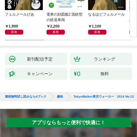
フェルメールぴあ
電車の顔図鑑2 国鉄型
なるほどフェルメール
大人
の鉄道車両
ハン
1,999
2,200
1,100
1,
新着
新着
新着
新刊配信予定
ランキング
キャンペーン
無料
漫画無料試し読みならdブック
趣味
TokyoWalker東京ウォーカー 2014 No.12
アプリならもっと便利で快適に！