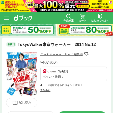
作品検索
カート
はじめての方へ
TokyoWalker東京ウォーカー 2014 No.12
最新刊
ＴｏｋｙｏＷａｌｋｅｒ編集部
407
(税込)
3
pt
獲得
ポイント詳細
dカード利用でさらにポイント+2%
返品不可
試し読み