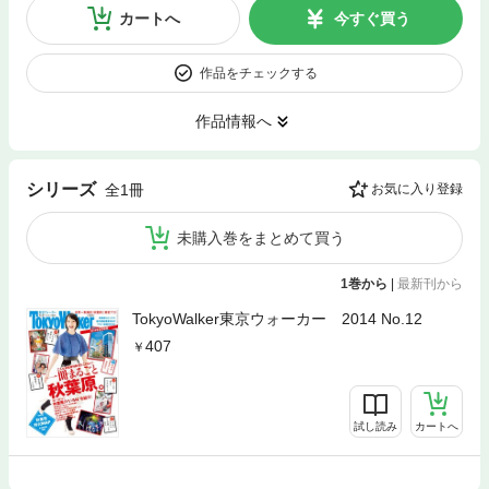
カートへ
今すぐ買う
作品をチェックする
作品情報へ
シリーズ
全1冊
お気に入り登録
未購入巻をまとめて買う
1巻から
|
最新刊から
TokyoWalker東京ウォーカー 2014 No.12
407
試し読み
カートへ