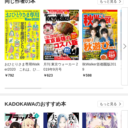
同じ作者の本
もっと見る
おひとりさま専用Walk
月刊 東京ウォーカー 2
秋Walker首都圏版201
夏W
er2020 これは、ひと
019年9月号
9
9
りで読んでください。
792
623
598
5
KADOKAWAのおすすめ本
もっと見る