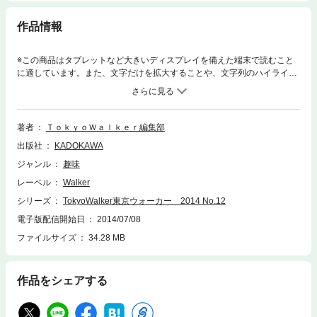
作品情報
※この商品はタブレットなど大きいディスプレイを備えた端末で読むこと
に適しています。また、文字だけを拡大することや、文字列のハイライ
ト、検索、辞書の参照、引用などの機能が使用できません。マニアックな
趣味の都、秋葉原がいま変貌しつつあります。日本にこだわったショップ
やレストランを集めた「マーチエキュート神田万世橋」、東日本のおいし
いものを集めた「のもの」など、メイドインジャパンのすごいものが集
著者
ＴｏｋｙｏＷａｌｋｅｒ編集部
結。さらには超ポップな痛車ならぬ痛ネイル、公道を走れるゴーカート、
出版社
KADOKAWA
会いに行けるイケメンバーなど、最新のエンタ―テインメントが続々と登
場。ボリューム勝負のスイ―ツやカレ―、ラーメンなどアキバグルメも完
ジャンル
趣味
全網羅。※定価、ページ表記は紙版のものです。クーポン・応募券は電子
レーベル
Walker
版に収録しておりません。一部記事・写真、別冊などの特典付録は電子版
に掲載しない場合があります。
シリーズ
TokyoWalker東京ウォーカー 2014 No.12
電子版配信開始日
2014/07/08
ファイルサイズ
34.28 MB
作品をシェアする