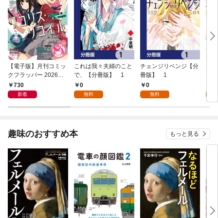
【電子版】月刊コミッ
これは我々夫婦のこと
チェンジリベンジ【分
チェ
クフラッパー 2026年9
で、【分冊版】 1
冊版】 1
月号
730
0
0
7
新着
無料
無料
試
趣味のおすすめ本
もっと見る