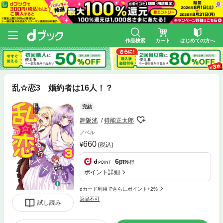
作品検索
カート
はじめての方へ
乱☆恋3 婚約者は16人！？
完結
舞阪洸
得能正太郎
ノベル
660
(税込)
6
pt
獲得
ポイント詳細
dカード利用でさらにポイント+2%
返品不可
試し読み