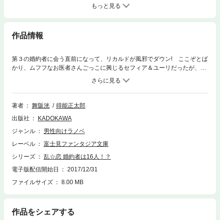
もっと見る
作品情報
第３の婚約者に会う直前になって、リカルドが風邪でダウン! ここぞとば
かり、ムフフなお医者さんごっこに興じるセフィア＆ユーリだったが、い
ちゃいちゃやってる間に、王子たちを狙う刺客が宿屋を完全包囲したっ!!
著者
舞阪洸
得能正太郎
出版社
KADOKAWA
ジャンル
男性向けラノベ
レーベル
富士見ファンタジア文庫
シリーズ
乱☆恋 婚約者は16人！？
電子版配信開始日
2017/12/31
ファイルサイズ
8.00 MB
作品をシェアする