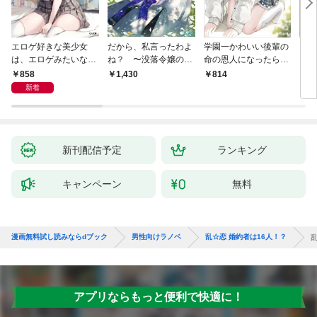
エロゲ好きな美少女
だから、私言ったわよ
学園一かわいい後輩の
くた
は、エロゲみたいなこ
ね？ 〜没落令嬢の案
命の恩人になったら、
ども
と全部シてほしい【電
外楽しい領地改革〜
通い妻になって関係を
858
1,430
814
8
子ＳＳ特典付き】
迫ってくる。
新着
新刊配信予定
ランキング
キャンペーン
無料
漫画無料試し読みならdブック
男性向けラノベ
乱☆恋 婚約者は16人！？
アプリならもっと便利で快適に！