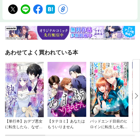
あわせてよく買われている本
【単行本】おデブ悪女
【タテヨミ】あなたは
バッドエンド目前のヒ
結界
に転生したら、なぜか
もういりません
ロインに転生した私、
ラスボス王子様に執着
今世では恋愛するつも
されています
りがチートな兄が離し