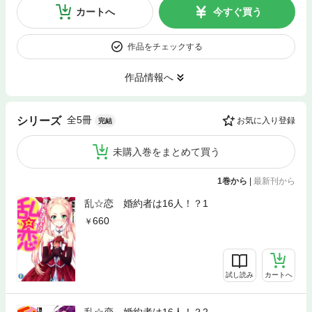
カートへ
今すぐ買う
作品をチェックする
作品情報へ
全5冊
シリーズ
お気に入り登録
完結
未購入巻をまとめて買う
1巻から
|
最新刊から
乱☆恋 婚約者は16人！？1
660
試し読み
カートへ