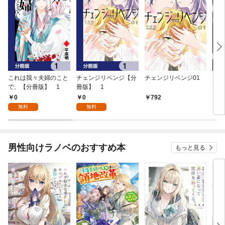
これは我々夫婦のこと
チェンジリベンジ【分
チェンジリベンジ01
これ
で、【分冊版】 1
冊版】 1
で、
0
0
792
7
無料
無料
男性向けラノベのおすすめ本
もっと見る