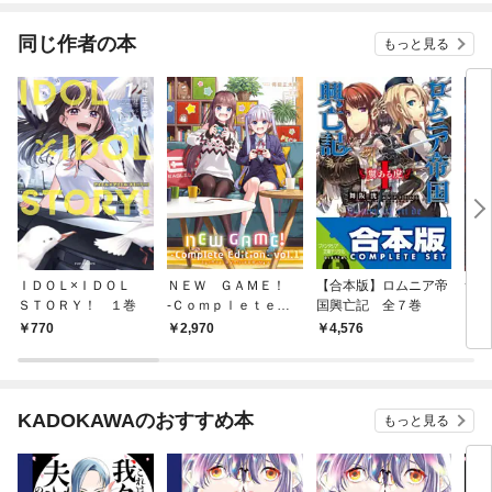
てくれません！？@C
OMIC
同じ作者の本
もっと見る
ＩＤＯＬ×ＩＤＯＬ
ＮＥＷ ＧＡＭＥ！
【合本版】ロムニア帝
サヴ
ＳＴＯＲＹ！ １巻
-Ｃｏｍｐｌｅｔｅ
国興亡記 全７巻
ブ
Ｅｄｉｔｉｏｎ- １
770
2,970
4,576
6
巻
KADOKAWAのおすすめ本
もっと見る