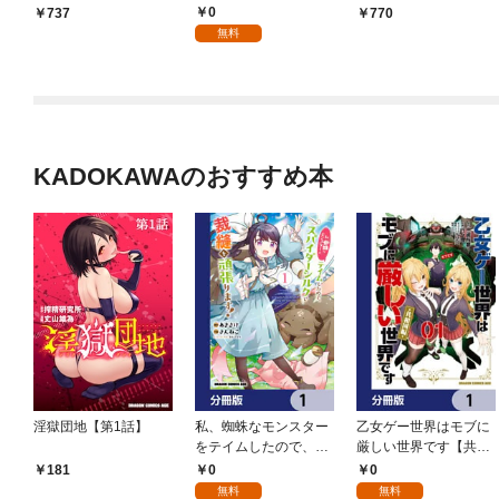
係―
係―【無料試し読み
の怪異事件簿～
0
737
770
版】
無料
KADOKAWAのおすすめ本
淫獄団地【第1話】
私、蜘蛛なモンスター
乙女ゲー世界はモブに
をテイムしたので、ス
厳しい世界です【共和
パイダーシルクで裁縫
国編】【分冊版】 1
0
0
181
を頑張ります！【分冊
無料
無料