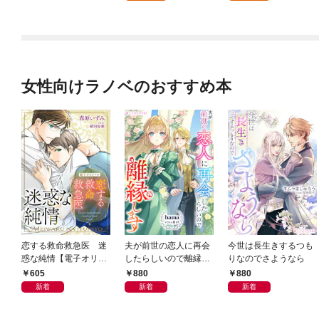
版】 1
女性向けラノベのおすすめ本
恋する救命救急医 迷
夫が前世の恋人に再会
今世は長生きするつも
惑な純情【電子オリジ
したらしいので離縁し
りなのでさようなら
ナル】
ます
605
880
880
新着
新着
新着