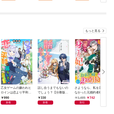
もっと見る
乙女ゲームの嫌われヒ
話し合うまでもないの
さようなら、私を選ば
ロインは恋より平和に
でしょう？【分冊版】
なかった元婚約者様。
暮らしたい！（なのに
1
一夜で大国君主の身ご
990
330
1,485
742
攻略対象たちがついて
もり妃になりました
新着
新着
割引
くる！？）
【電子限定SS付き】