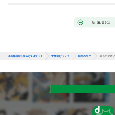
新刊配信予定
漫画無料試し読みならdブック
女性向けラノベ
緋色の欠片
緋色の欠片 -