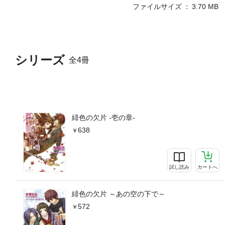
ファイルサイズ
3.70 MB
シリーズ
全4冊
緋色の欠片 -壱の章-
638
試し読み
カートへ
緋色の欠片 ～あの空の下で～
572