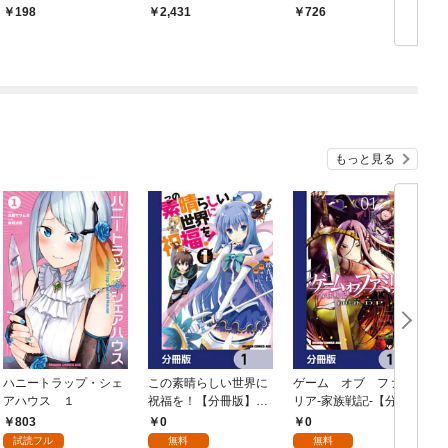
THE COMIC- 第1話
査」部門CIRO-S【電
198
2,431
726
子限定特典付き】
もっと見る
ハニートラップ・シェ
この素晴らしい世界に
ゲーム オブ ファミ
アハウス １
祝福を！【分冊版】
リア-家族戦記-【分冊
イ
1
版】 1
803
0
0
試読フル
無料
無料