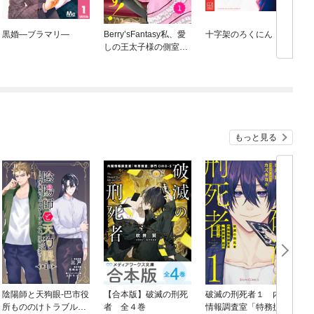
黒婚—ブラマリ—
Berry’sFantasy私、愛
十字架のろくにん
しの王太子様の側室辞
めたいんです！
もっと見る
陰陽師と天狗眼-巴市役
【合本版】破滅の刑死
破滅の刑死者１ 内閣
所もののけトラブル係
者 全４巻
情報調査室「特務捜