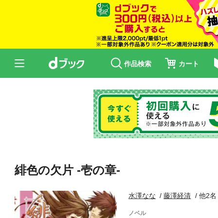
作品検索
カート
緋色の欠片 -壱の章-
水澤なな
藤澤経清
他2名
ノベル