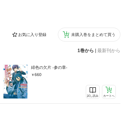
お気に入り登録
未購入巻をまとめて買う
1巻から
|
最新刊から
緋色の欠片 -参の章-
660
試し読み
カートへ