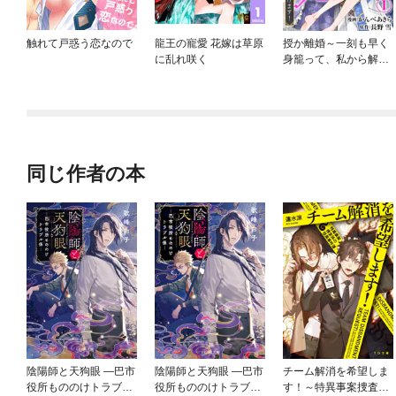
触れて戸惑う恋なので
龍王の寵愛 花嫁は草原
授か離婚～一刻も早く
に乱れ咲く
身籠って、私から解放
してさしあげます！
同じ作者の本
陰陽師と天狗眼 ―巴市
陰陽師と天狗眼 ―巴市
チーム解消を希望しま
役所もののけトラブル
役所もののけトラブル
す！～特異事案捜査係