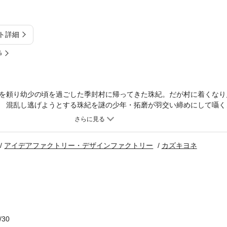
ト詳細
%
を頼り幼少の頃を過ごした季封村に帰ってきた珠紀。だが村に着くなり
 混乱し逃げようとする珠紀を謎の少年・拓磨が羽交い締めにして囁く
す力を持つ刀『鬼斬丸』とは？ 玉依姫とは!? そして玉依姫を守る守
が静かに回りはじめる──!! 守護者達の意外(?)な一面も見られる短
アイデアファクトリー・デザインファクトリー
カズキヨネ
/30