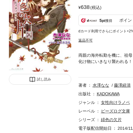
638
(税込)
ポイン
5
pt
獲得
dカード利用でさらにポイント+2
返品不可
両親の海外転勤を機に、祖母
化け物にいきなり襲われる！
だめだ」──と。世界を滅ぼ
は……。珠紀の周りで宿命の輪
試し読み
他、お楽しみも満載！
著者
水澤なな
藤澤経清
出版社
KADOKAWA
ジャンル
女性向けラノベ
レーベル
ビーズログ文庫
シリーズ
緋色の欠片
電子版配信開始日
2014/11