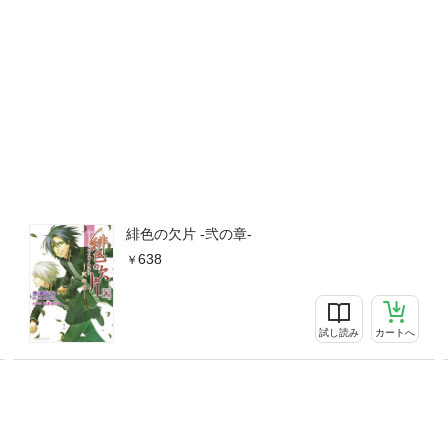
緋色の欠片 -弐の章-
638
試し読み
カートへ