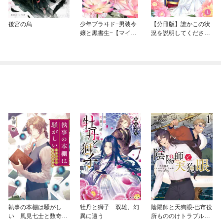
後宮の烏
少年ブラヰド−男装令
【分冊版】誰かこの状
嬢と黒書生−【マイク
況を説明してくださ
ロ】
い！ ～契約から始まる
ウェディング～
執事の本棚は騒がし
牡丹と獅子 双雄、幻
陰陽師と天狗眼-巴市役
い 風見七士と数奇な
異に遭う
所もののけトラブル係