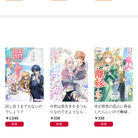
話し合うまでもないの
今世は長生きするつも
夫が前世の恋人に再会
でしょう？
りなのでさようなら
したらしいので離縁し
【分冊版】1
ます【分冊版】1
1,540
330
330
新着
新着
新着