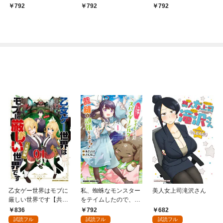
図書館
THE COMIC-1
792
792
792
乙女ゲー世界はモブに
私、蜘蛛なモンスター
美人女上司滝沢さん
厳しい世界です【共和
をテイムしたので、ス
国編】 ０１
パイダーシルクで裁縫
836
792
682
を頑張ります！ 1
試読フル
試読フル
試読フル