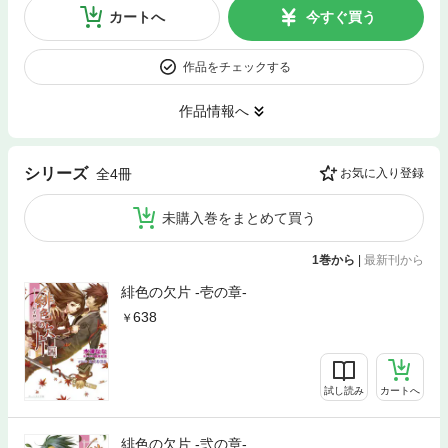
カートへ
今すぐ買う
作品をチェックする
作品情報へ
シリーズ
全4冊
お気に入り登録
未購入巻をまとめて買う
1巻から
|
最新刊から
緋色の欠片 -壱の章-
638
試し読み
カートへ
緋色の欠片 -弐の章-