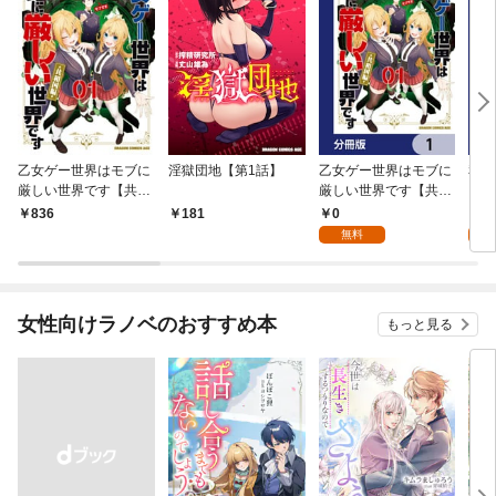
乙女ゲー世界はモブに
淫獄団地【第1話】
乙女ゲー世界はモブに
私、
厳しい世界です【共和
厳しい世界です【共和
をテ
国編】 ０１
国編】【分冊版】 1
パイ
0
0
836
181
を頑
無料
版】
女性向けラノベのおすすめ本
もっと見る