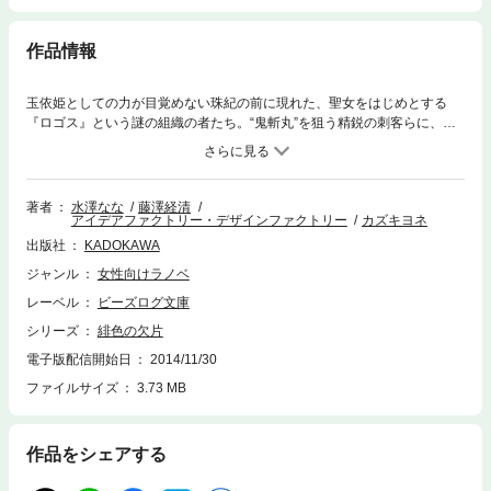
作品情報
玉依姫としての力が目覚めない珠紀の前に現れた、聖女をはじめとする
『ロゴス』という謎の組織の者たち。“鬼斬丸”を狙う精鋭の刺客らに、拓
磨ら守護五家メンバーはまったく歯が立たない。ボロボロになりながらも
珠紀を守るため戦い続ける彼らを心配するあまり、気持ちがすれ違い始め
る珠紀と拓磨たち……。そんな中、“玉依姫”と“鬼斬丸”のことを調べ始めた
珠紀は『玉依姫の覚醒』に関する情報を知り──!? 守護者たちも恐れる真
著者
水澤なな
藤澤経清
アイデアファクトリー・デザインファクトリー
カズキヨネ
の実力者がわかるお楽しみ短編『朱色の喧噪』なども掲載！
出版社
KADOKAWA
ジャンル
女性向けラノベ
レーベル
ビーズログ文庫
シリーズ
緋色の欠片
電子版配信開始日
2014/11/30
ファイルサイズ
3.73 MB
作品をシェアする