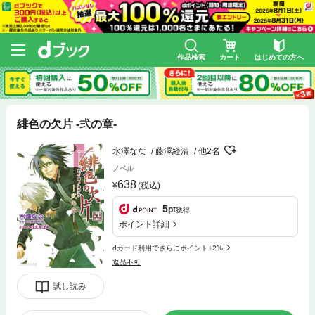
作品検索
カート
はじめての方へ
緋色の欠片 -弐の章-
水澤なな
藤澤経清
他2名
ノベル
638
(税込)
5
pt
獲得
ポイント詳細
dカード利用でさらにポイント+2%
返品不可
試し読み