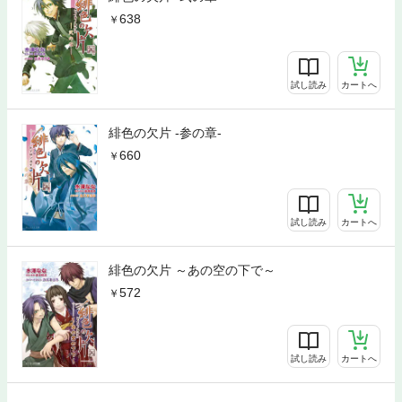
638
試し読み
カートへ
緋色の欠片 -参の章-
660
試し読み
カートへ
緋色の欠片 ～あの空の下で～
572
試し読み
カートへ