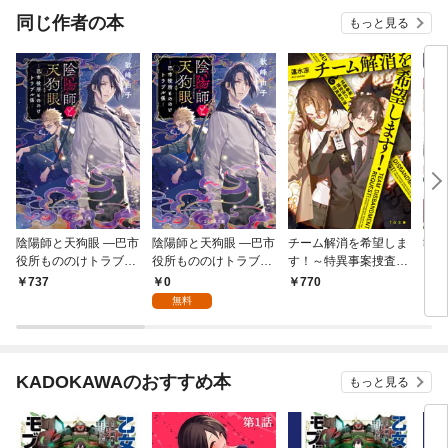
同じ作者の本
もっと見る
陰陽師と天狗眼 ―巴市
陰陽師と天狗眼 ―巴市
チーム解消を希望しま
執事
役所もののけトラブル
役所もののけトラブル
す！～特異事案捜査係
い 
係―
係―【無料試し読み
の怪異事件簿～
図書
0
737
770
7
版】
無料
KADOKAWAのおすすめ本
もっと見る