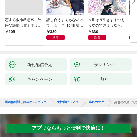
恋する救命救急医 迷
話し合うまでもないの
今世は長生きするつも
夫が
惑な純情【電子オリジ
でしょう？【分冊版】
りなのでさようなら
した
ナル】
1
【分冊版】1
ます
330
330
3
￥605
新着
新着
新刊配信予定
ランキング
キャンペーン
無料
漫画無料試し読みならdブック
女性向けラノベ
緋色の欠片
緋色の欠片 -弐の
アプリならもっと便利で快適に！