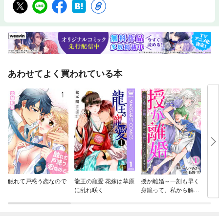
あわせてよく買われている本
触れて戸惑う恋なので
龍王の寵愛 花嫁は草原
授か離婚～一刻も早く
後宮
に乱れ咲く
身籠って、私から解放
してさしあげます！