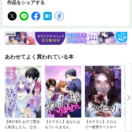
作品をシェアする
あわせてよく買われている本
【単行本】おデブ悪女
【タテヨミ】あなたは
【タテヨミ】クロユ
病弱
に転生したら、なぜか
もういりません
リ〜復讐サークル〜
が、