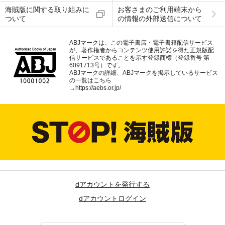
海賊版に関する取り組みに
お客さまのご利用端末から
ついて
の情報の外部送信について
ABJマークは、この電子書店・電子書籍配信サービス
が、著作権者からコンテンツ使用許諾を得た正規版配
信サービスであることを示す登録商標（登録番号 第
6091713号）です。
ABJマークの詳細、ABJマークを掲示しているサービス
の一覧はこちら
→
https://aebs.or.jp/
dアカウントを発行する
dアカウントログイン