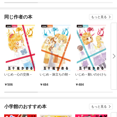
ラスボス王子様に執着
ぎて
されています
たち
ね！
同じ作者の本
もっと見る
いじめ－心の交換－
いじめ－旅立ちの朝－
いじめ－願いのかけら
小
－
いじ
室－
506
484
484
7
小学館のおすすめ本
もっと見る