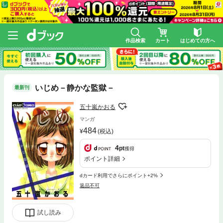
作品検索
カート
はじめての方へ
いじめ－静かな監獄－
最新刊
五十嵐かおる
マンガ
484
(税込)
4
pt
獲得
ポイント詳細
dカード利用でさらにポイント+2%
返品不可
試し読み