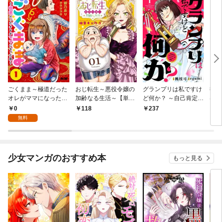
ごくまま～極道だった
おじ転生～悪役令嬢の
グランプリは私ですけ
後宮
オレがママになった話
加齢なる生活～【単
ど何か？ ～自己肯定モ
は謎
～【単話】（１）
話】（１）
ンスターのミスコン無
（１
0
118
237
2
双～【単話】（１）
無料
少女マンガのおすすめ本
もっと見る