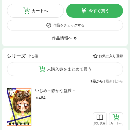
カートへ
今すぐ買う
作品をチェックする
作品情報へ
シリーズ
全1冊
お気に入り登録
未購入巻をまとめて買う
1巻から
|
最新刊から
いじめ－静かな監獄－
484
試し読み
カートへ