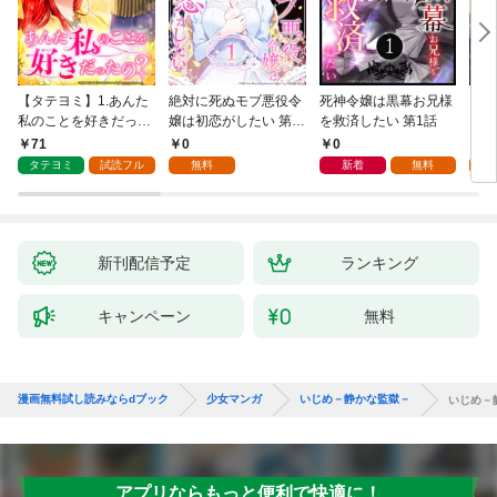
【タテヨミ】1.あんた
絶対に死ぬモブ悪役令
死神令嬢は黒幕お兄様
レベ
私のことを好きだった
嬢は初恋がしたい 第1
を救済したい 第1話
なり
の？
話
71
0
0
0
タテヨミ
試読フル
無料
新着
無料
新刊配信予定
ランキング
キャンペーン
無料
漫画無料試し読みならdブック
少女マンガ
いじめ－静かな監獄－
いじめ－
アプリならもっと便利で快適に！