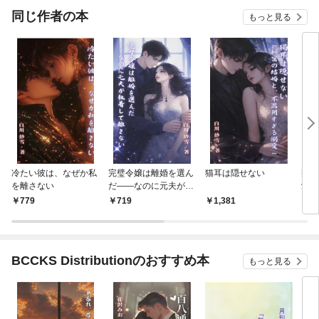
て、
同じ作者の本
もっと見る
りま
冷たい彼は、なぜか私
完璧令嬢は離婚を選ん
猫耳は隠せない
契約
を離さない
だ——なのに元夫が執
愛さ
着して離さない
779
719
1,381
1,
BCCKS Distributionのおすすめ本
もっと見る