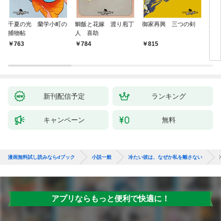
千夏の光 蘭学小町の
鯛飯と花嫁 渡り庖丁
御家再興 三つの剣
蟲祓
捕物帖
人 喜助
763
784
815
7
新刊配信予定
ランキング
キャンペーン
無料
漫画無料試し読みならdブック
小説一般
冷たい彼は、なぜか私を離さない
アプリならもっと便利で快適に！