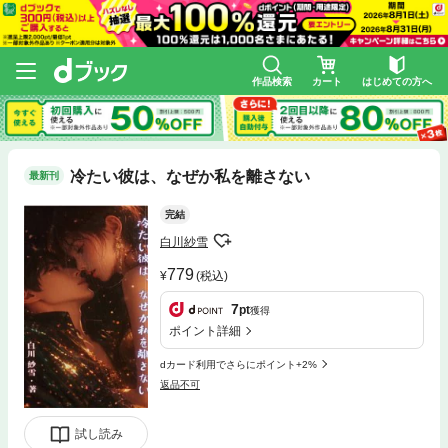
作品検索
カート
はじめての方へ
冷たい彼は、なぜか私を離さない
最新刊
完結
白川紗雪
779
(税込)
7
pt
獲得
ポイント詳細
dカード利用でさらにポイント+2%
返品不可
試し読み