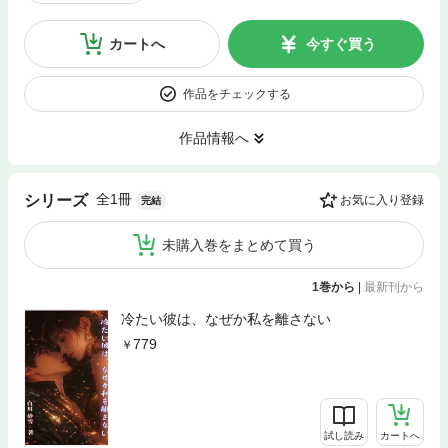
カートへ
今すぐ買う
作品をチェックする
作品情報へ
全1冊
シリーズ
お気に入り登録
完結
未購入巻をまとめて買う
1巻から
|
最新刊から
冷たい彼は、なぜか私を離さない
779
試し読み
カートへ