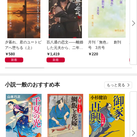
夕暮れ、君のユートピ
百八通の恋文――離婚
月刊「無色」 創刊
夕陽
アへ堕ちる（上）
した元夫から、二年遅
号 3月号
れの愛が届きました
580
1,419
5
220
新着
新着
小説一般のおすすめ本
もっと見る