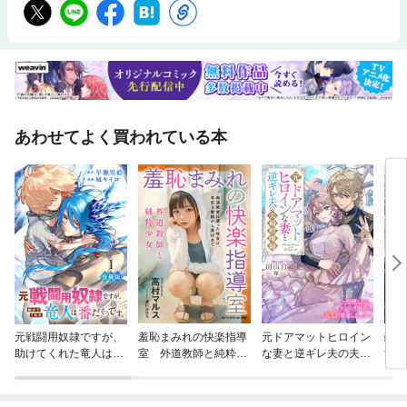
あわせてよく買われている本
元戦闘用奴隷ですが、
羞恥まみれの快楽指導
元ドアマットヒロイン
敵の
助けてくれた竜人は番
室 外道教師と純粋少
な妻と逆ギレ夫の夫婦
すと
だそうです。【分冊
女
喧嘩録～喧嘩したら、
何に
版】
メンヘラ閣下の執愛が
れた
爆発しました～
戦場