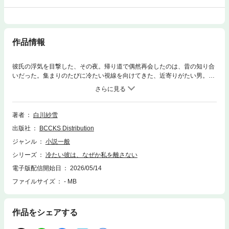
作品情報
彼氏の浮気を目撃した、その夜。帰り道で偶然再会したのは、昔の知り合
いだった。集まりのたびに冷たい視線を向けてきた、近寄りがたい男。衝
動のまま、問いかける。「……私と、試してみる？」返ってきたのは、迷
いのない拒絶。「軽い関係はしない」それならそれでいい。そう思って背
を向けた——次の瞬間。腕を掴まれ、そのまま部屋へ引き込まれる。拒ん
だはずの男は、なぜか手を離さない。これは、終わるはずだった関係が、
著者
白川紗雪
静かに、そして確実に変わっていく物語。
出版社
BCCKS Distribution
ジャンル
小説一般
シリーズ
冷たい彼は、なぜか私を離さない
電子版配信開始日
2026/05/14
ファイルサイズ
- MB
作品をシェアする