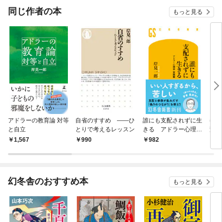
OMI
同じ作者の本
もっと見る
アドラーの教育論 対等
自省のすすめ ――ひ
誰にも支配されずに生
ゆっ
と自立
とりで考えるレッスン
きる アドラー心理学
変わ
実践編
1,567
990
982
7
幻冬舎のおすすめ本
もっと見る