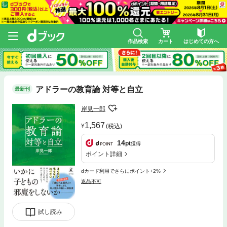
作品検索
カート
はじめての方へ
アドラーの教育論 対等と自立
最新刊
岸見一郎
1,567
(税込)
14
pt
獲得
ポイント詳細
dカード利用でさらにポイント+2%
返品不可
試し読み