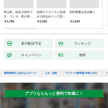
実は私、転生９回生で
自閉スペクトラム症者
旧約聖書を読み解く
より
す マンガ 私の前世
が小説をめぐって語り
を考
物語
あう
9か
￥1,760
￥2,200
￥1,540
￥2,
新刊配信予定
ランキング
キャンペーン
無料
漫画無料試し読みならdブック
人文・思想
アドラーの教育論 対等と自立
ア
アプリならもっと便利で快適に！