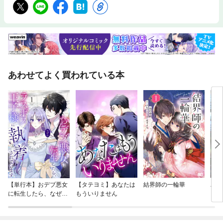
あわせてよく買われている本
【単行本】おデブ悪女
【タテヨミ】あなたは
結界師の一輪華
バッ
に転生したら、なぜか
もういりません
ロイ
ラスボス王子様に執着
今世
されています
りが
てく