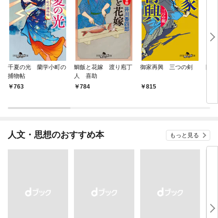
千夏の光 蘭学小町の
鯛飯と花嫁 渡り庖丁
御家再興 三つの剣
降格
捕物帖
人 喜助
763
784
815
7
人文・思想のおすすめ本
もっと見る