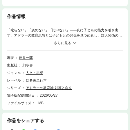
作品情報
「叱らない」「褒めない」「比べない」――真に子どもの能力を引き出
す、アドラーの教育思想とは子どもとの関係を見つめ直し、対人関係の悩
みを解きほぐす一冊第一部 アドラーの教育思想の基礎・教育は何を目指
すのか・教育が目指す三つの柱・共同体感覚とは何か第二部 誤った教育
からの脱却・自己中心性と承認欲求・競争と比較の問題・劣等感と向き合
う第三部 勇気を育てる教育・困難に向き合う・失敗に向き合う・勇気と
著者
岸見一郎
は何か・勇気づけ第四部 叱らない・ほめない教育・なぜ叱ってはいけな
出版社
幻冬舎
いのか・叱る代わりにできること・なぜほめてはいけないのか第五部 子
どもの自立を援助する・課題の分離・見守る勇気・大人と子どもは対等で
ジャンル
人文・思想
ある第六部 子どもの個性を見る・子どもの劣等感・子どもの話を聞く第
レーベル
幻冬舎単行本
七部 学校と家庭の役割・学校教育の意味・勉強をどう教えるか・特別な
子どもたち第八部 未来を生きる子どもたちへ・これからの世界を生き
シリーズ
アドラーの教育論 対等と自立
る・大人がモデルになる
電子版配信開始日
2026/05/27
ファイルサイズ
- MB
作品をシェアする