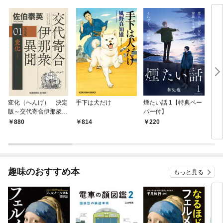
変化（へんげ） 決定
手下は犬だけ
煙たい話 1【特典ペー
鬼役
版～交代寄合伊那衆異
パー付】
聞（1）～
880
814
220
7
趣味のおすすめ本
もっと見る