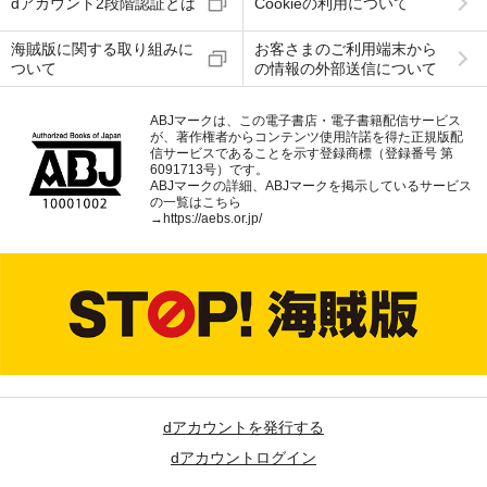
dアカウント2段階認証とは
Cookieの利用について
海賊版に関する取り組みに
お客さまのご利用端末から
ついて
の情報の外部送信について
ABJマークは、この電子書店・電子書籍配信サービス
が、著作権者からコンテンツ使用許諾を得た正規版配
信サービスであることを示す登録商標（登録番号 第
6091713号）です。
ABJマークの詳細、ABJマークを掲示しているサービス
の一覧はこちら
→
https://aebs.or.jp/
dアカウントを発行する
dアカウントログイン