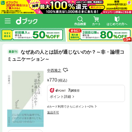
作品検索
カート
はじめての方へ
なぜあの人とは話が通じないのか？～非・論理コ
最新刊
ミュニケーション～
中西雅之
770
(税込)
7
pt
獲得
ポイント詳細
dカード利用でさらにポイント+2%
返品不可