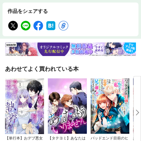
作品をシェアする
あわせてよく買われている本
【単行本】おデブ悪女
【タテヨミ】あなたは
バッドエンド目前のヒ
結界