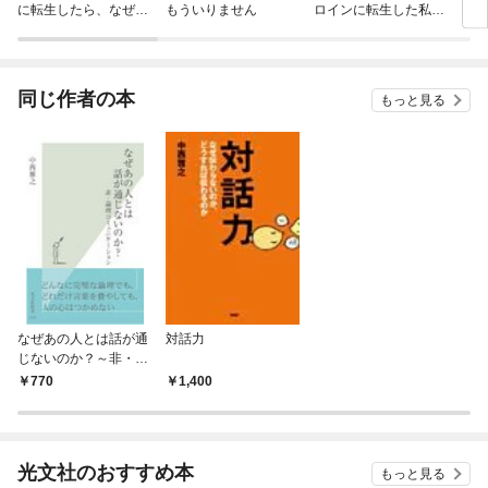
に転生したら、なぜか
もういりません
ロインに転生した私、
ラスボス王子様に執着
今世では恋愛するつも
されています
りがチートな兄が離し
てくれません！？@C
OMIC
同じ作者の本
もっと見る
なぜあの人とは話が通
対話力
じないのか？～非・論
理コミュニケーション
770
1,400
～
光文社のおすすめ本
もっと見る