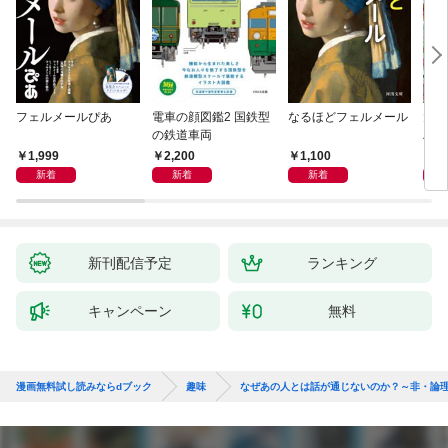
フェルメールぴあ
電車の顔図鑑2 国鉄型
なるほどフェルメール
大人
の鉄道車両
ハン
1,999
2,200
1,100
1,
新着
新着
新着
新刊配信予定
ランキング
キャンペーン
無料
漫画無料試し読みならdブック
趣味
なぜあの人とは話が通じないのか？～非・論