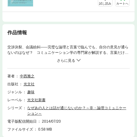
試し読み
カートへ
作品情報
交渉決裂、会議紛糾――完璧な論理と言葉で臨んでも、自分の意見が通ら
ないのはなぜ？ コミュニケーション学の専門家が解説する、言葉だけに
頼らない説得力、交渉力、会話力。
著者
中西雅之
出版社
光文社
ジャンル
趣味
レーベル
光文社新書
シリーズ
なぜあの人とは話が通じないのか？～非・論理コミュニケー
ション～
電子版配信開始日
2014/07/20
ファイルサイズ
0.58 MB