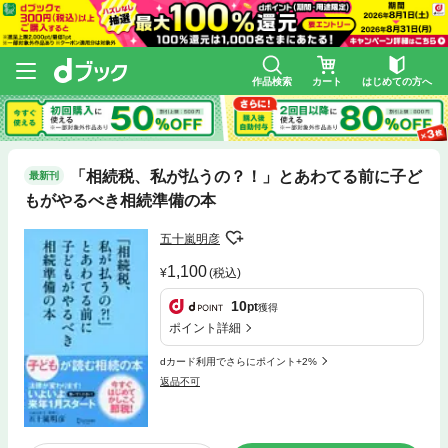
作品検索
カート
はじめての方へ
「相続税、私が払うの？！」とあわてる前に子ど
最新刊
もがやるべき相続準備の本
五十嵐明彦
1,100
(税込)
10
pt
獲得
ポイント詳細
dカード利用でさらにポイント+2%
返品不可