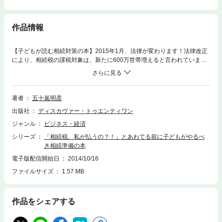
作品情報
【子どもが読む相続対策の本】2015年1月、法律が変わります！法律改正
により、相続税の課税対象は、新たに600万世帯増えると言われていま
す。つまり、これまで相続税とは縁のなかったみなさんにも、相続税対策
が必要な時代がやってきたというわけです。「相続税対策」とは、そのほ
とんどが親が生きている間にしかできない対策です。つまり親が亡くなっ
たあとでは「もう遅い」ということです。これには10年以上かけてコツコ
著者
五十嵐明彦
ツと積み重ねていく対策や、時間をかければかけるほどトクをする対策も
出版社
ディスカヴァー・トゥエンティワン
あります。したがって一日でも早く対策をはじめる必要があるのです。相
続税は原則として10カ月以内に現金払いが鉄則です。現金でこれが払えな
ジャンル
ビジネス・経済
ければ、財産や土地の差し押さえ、最悪の場合「破産」もありえます。も
シリーズ
「相続税、私が払うの？！」とあわてる前に子どもがやるべ
しものときにあわてないよう、法律改正のこのときに、まずやるべきこと
き相続準備の本
を知るためにも、ぜひ本書をお読みください。
電子版配信開始日
2014/10/16
ファイルサイズ
1.57 MB
作品をシェアする