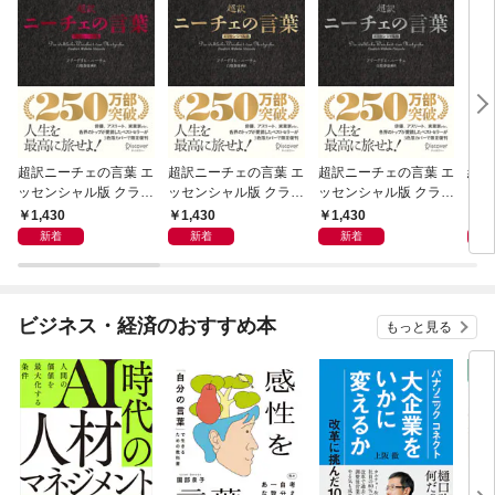
超訳ニーチェの言葉 エ
超訳ニーチェの言葉 エ
超訳ニーチェの言葉 エ
組織
ッセンシャル版 クラシ
ッセンシャル版 クラシ
ッセンシャル版 クラシ
る 
ックカバー赤箔
ックカバー金箔
ックカバー銀箔
1,430
1,430
1,430
1,
新着
新着
新着
ビジネス・経済のおすすめ本
もっと見る