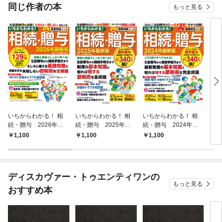
同じ作者の本
もっと見る
いちからわかる！ 相
いちからわかる！ 相
いちからわかる！ 相
図解
続・贈与 2026年最
続・贈与 2025年最
続・贈与 2024年最
たく
新版
新版
新版
備は
1,100
1,100
1,100
1,
【コ
ディスカヴァー・トゥエンティワンの
もっと見る
おすすめ本