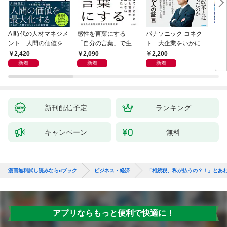
AI時代の人材マネジメ
感性を言葉にする
パナソニック コネク
「使
ント 人間の価値を最
「自分の言葉」で生き
ト 大企業をいかに変
ステ
大化する条件
るための教科書
えるか
成功
2,420
2,090
2,200
5
新着
新着
新着
新刊配信予定
ランキング
キャンペーン
無料
漫画無料試し読みならdブック
ビジネス・経済
「相続税、私が払うの？！」とあ
アプリならもっと便利で快適に！