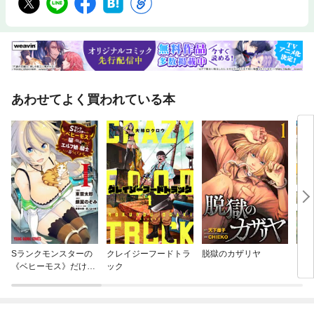
あわせてよく買われている本
Sランクモンスターの
クレイジーフードトラ
脱獄のカザリヤ
クマ
《ベヒーモス》だけ
ック
ど、猫と間違われてエ
ルフ娘の騎士(ペット)
として暮らしてます