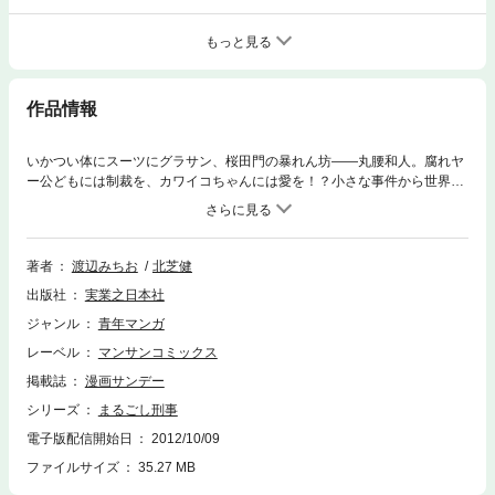
もっと見る
作品情報
いかつい体にスーツにグラサン、桜田門の暴れん坊――丸腰和人。腐れヤ
ー公どもには制裁を、カワイコちゃんには愛を！？小さな事件から世界を
舞台にした国際事件まで、まるごしの怒りの鉄拳が背後にうごめく巨悪を
容赦なくブッ潰す！！五十路次長とタッグを組んで痛快無比のバイオレン
スアクション！！
著者
渡辺みちお
北芝健
出版社
実業之日本社
ジャンル
青年マンガ
レーベル
マンサンコミックス
掲載誌
漫画サンデー
シリーズ
まるごし刑事
電子版配信開始日
2012/10/09
ファイルサイズ
35.27 MB