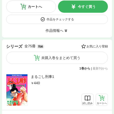
カートへ
今すぐ買う
作品をチェックする
作品情報へ
全75冊
シリーズ
お気に入り登録
完結
未購入巻をまとめて買う
1巻から
|
最新刊から
まるごし刑事1
440
試し読み
カートへ