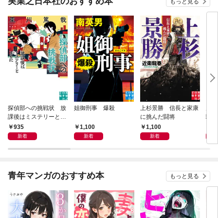
実業之日本社のおすすめ本
もっと見る
探偵部への挑戦状 放
姐御刑事 爆殺
上杉景勝 信長と家康
虎と
課後はミステリーとと
に挑んだ闘将
騒動
もに 新装版
935
1,100
1,100
1,
新着
新着
新着
青年マンガのおすすめ本
もっと見る