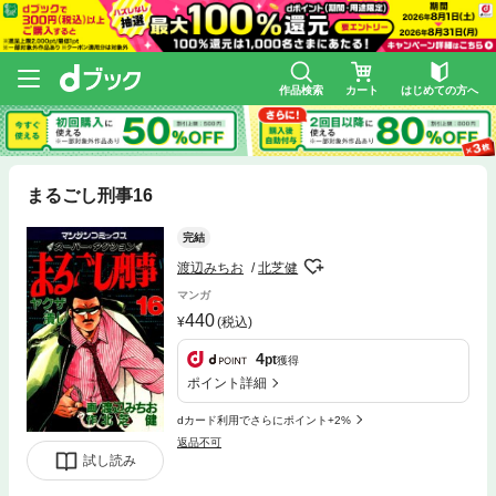
作品検索
カート
はじめての方へ
まるごし刑事16
完結
渡辺みちお
北芝健
マンガ
440
(税込)
4
pt
獲得
ポイント詳細
dカード利用でさらにポイント+2%
返品不可
試し読み