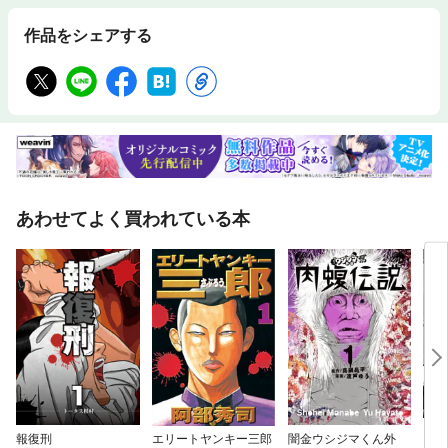
作品をシェアする
あわせてよく買われている本
報復刑
エリートヤンキー三郎
闇金ウシジマくん外
キャ