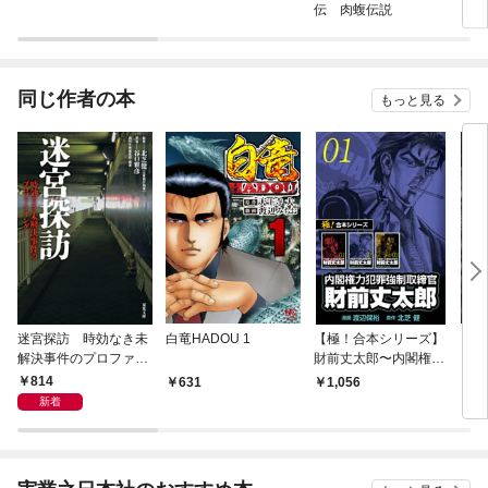
伝 肉蝮伝説
同じ作者の本
もっと見る
迷宮探訪 時効なき未
白竜HADOU 1
【極！合本シリーズ】
【分
解決事件のプロファイ
財前丈太郎〜内閣権力
ＯＵ
リング
犯罪強制取締官〜1巻
京五
814
631
1,056
3
新着