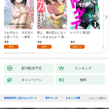
３か月なら、大丈夫だ
妻よ、僕の恋人になっ
ヒトグイ 第1話
世界
と思ってた。～留学し
てくれませんか？ 第1
レベ
た僕の留守中に、一途
話
0
0
0
0
な彼女が汚されるまで
無料
無料
試読フル
～ 1話
新刊配信予定
ランキング
キャンペーン
無料
漫画無料試し読みならdブック
青年マンガ
まるごし刑事
まるごし刑事16