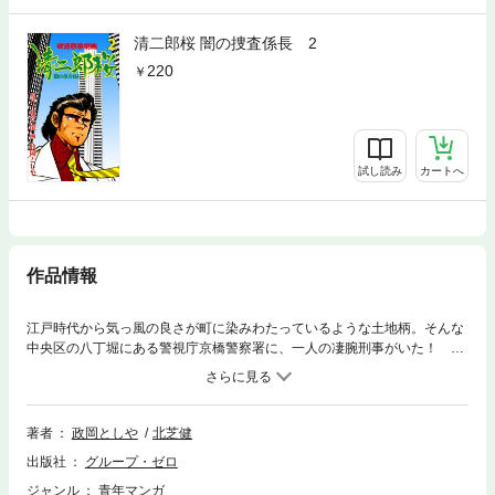
清二郎桜 闇の捜査係長 2
220
試し読み
カートへ
作品情報
江戸時代から気っ風の良さが町に染みわたっているような土地柄。そんな
中央区の八丁堀にある警視庁京橋警察署に、一人の凄腕刑事がいた！
「殺し」「放火」「誘拐」なんでも御座れの「強行班」を束ねる江戸前の
係長刑事「小桜 清二郎」だ。そんな小桜に昇進の話が届くが、本人は浮か
ない表情。何故なら現場仕事にこそ遣り甲斐を感じていたからだ。その後
退職を決意し、生活を楽しんでいた小桜だったが……？ のちに起きたと
著者
政岡としや
北芝健
ある事件を切っ掛けに、元・凄腕デカ小桜の闇の捜査係長としての活動が
出版社
グループ・ゼロ
始まる!! 男・小桜清二郎のヒューマンドラマ作品！
ジャンル
青年マンガ