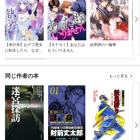
【単行本】おデブ悪女
【タテヨミ】あなたは
結界師の一輪華
バッ
に転生したら、なぜか
もういりません
ロイ
ラスボス王子様に執着
今世
されています
りが
てく
OMI
同じ作者の本
もっと見る