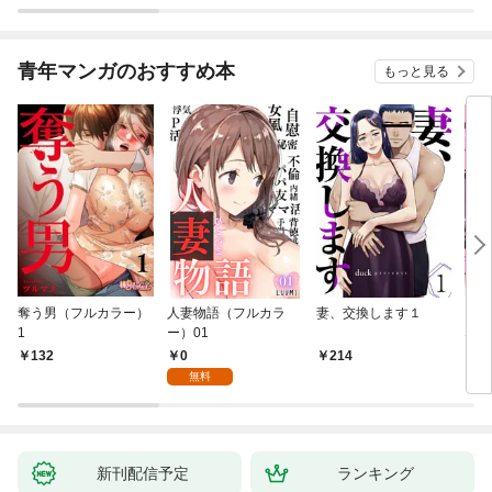
青年マンガのおすすめ本
もっと見る
奪う男（フルカラー）
人妻物語（フルカラ
妻、交換します１
ごめ
1
ー）01
ない
0
132
214
1
無料
新刊配信予定
ランキング