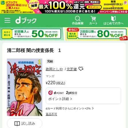
作品検索
カート
はじめての方へ
清二郎桜 闇の捜査係長 1
完結
政岡としや
北芝健
マンガ
220
(税込)
2
pt
獲得
ポイント詳細
dカード利用でさらにポイント+2%
返品不可
試し読み