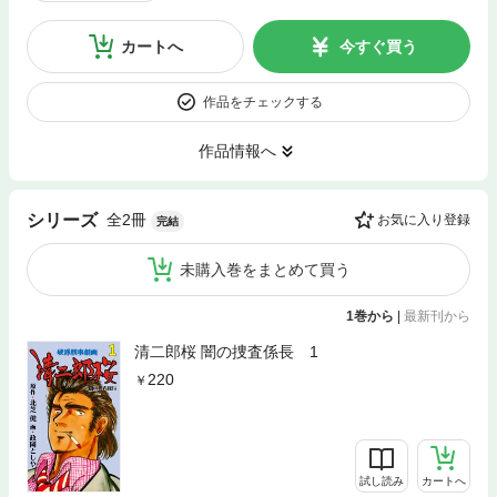
カートへ
今すぐ買う
作品をチェックする
作品情報へ
全2冊
シリーズ
お気に入り登録
完結
未購入巻をまとめて買う
1巻から
|
最新刊から
清二郎桜 闇の捜査係長 1
220
試し読み
カートへ