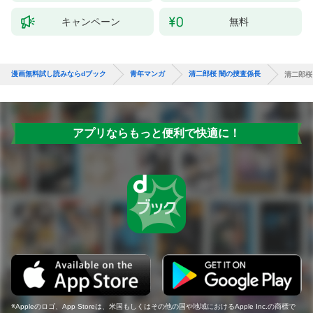
キャンペーン
無料
漫画無料試し読みならdブック
青年マンガ
清二郎桜 闇の捜査係長
清二郎桜
アプリならもっと便利で快適に！
Appleのロゴ、App Storeは、米国もしくはその他の国や地域におけるApple Inc.の商標で