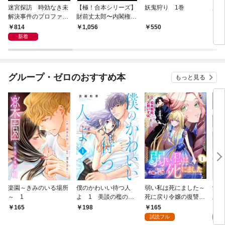
迷宮探訪 時効なき未
【極！合本シリーズ】
妖鬼狩り 1巻
麻薬
解決事件のプロファイ
財前丈太郎〜内閣権力
リング
犯罪強制取締官〜1巻
814
1,056
550
1,
新着
グループ・ゼロのおすすめ本
もっと見る
楽園～きみのいる場所
僕のかわいい待つ人
弱い私は死にました～
愛し
～ 1
よ 1 美談の檻のな
死に戻り令嬢の復讐
版】
か
～ 1
165
4
165
198
試読フル
試