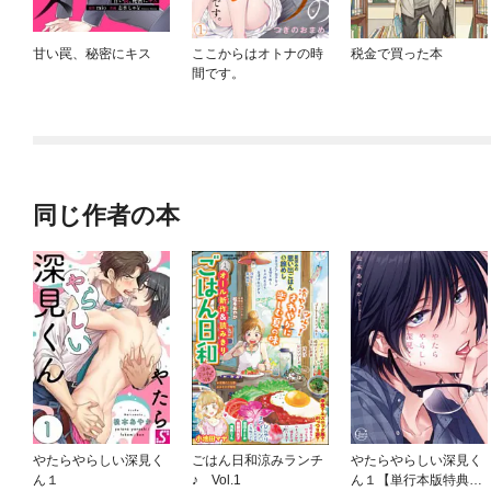
甘い罠、秘密にキス
ここからはオトナの時
税金で買った本
間です。
同じ作者の本
やたらやらしい深見く
ごはん日和涼みランチ
やたらやらしい深見く
ん１
♪ Vol.1
ん１【単行本版特典ペ