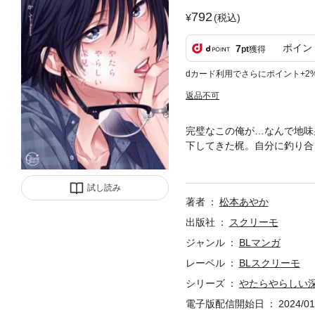
792
(税込)
ポイン
7
pt
獲得
dカード利用でさらにポイント+2
返品不可
完璧なこの俺が…なんで地味
下してきた梶。自分に釣り合
僚・深見と一緒に泊まりの出
たのに、風呂上りの深見は見
試し読み
っぱりBL開幕！本編では未
著者
松本あやか
くん１～６巻」に掲載されま
出版社
スクリーモ
ジャンル
BLマンガ
レーベル
BLスクリーモ
シリーズ
やたらやらしい
電子版配信開始日
2024/01