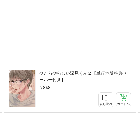
やたらやらしい深見くん２【単行本版特典ペ
ーパー付き】
858
試し読み
カートへ