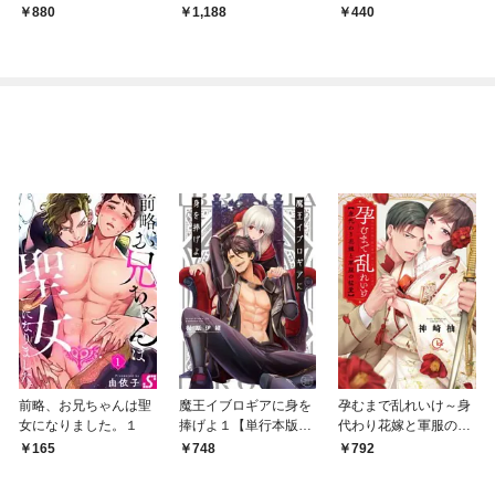
版】
880
1,188
440
前略、お兄ちゃんは聖
魔王イブロギアに身を
孕むまで乱れいけ～身
女になりました。１
捧げよ１【単行本版特
代わり花嫁と軍服の猛
典ペーパー付き】
愛【単行本版】１【特
165
748
792
典ペーパー付き】