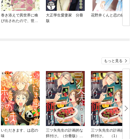
巻き添えで異世界に喚
大正學生愛妻家 分冊
花野井くんと恋の病
び出されたので、世界
版
N
観無視して和菓子作り
ます
もっと見る
いただきます、は恋の
三ツ矢先生の計画的な
三ツ矢先生の計画的な
味
餌付け。（分冊版）
餌付け。 （1）