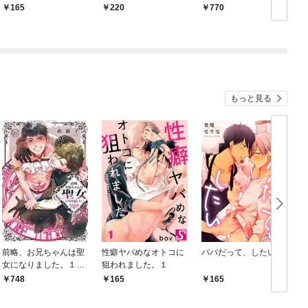
【第1話】
165
220
770
もっと見る
前略、お兄ちゃんは聖
性癖ヤバめなオトコに
パパだって、したい１
女になりました。１
狙われました。１
【単行本版特典ペーパ
748
165
165
ー付き】