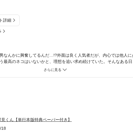
ト詳細
%
男なんかに興奮してるんだ…!?外面は良く人気者だが、内心では他人に
う最高のネコはいないかと、理想を追い求め続けていた。そんなある日
張へ行くことに。こいつとだけは無人島で2人になってもヤるわけない
違えるように可愛くて…色っぽい!?ヤリチンナルシスト×脱いだらエロ
公開の夜をお届け!?描きおろし収録！ ※この作品は過去、電子書籍「や
した。重複購入にご注意下さい。
深見くん【単行本版特典ペーパー付き】
/18