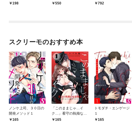
ーパー付き】
198
550
792
スクリーモのおすすめ本
ノンケ上司、３０日の
「このままじゃ…イ
トモダチ・エンゲージ
開発メソッド１
ク…」看守の執拗な身
１
体検査【分冊版】１
165
165
165