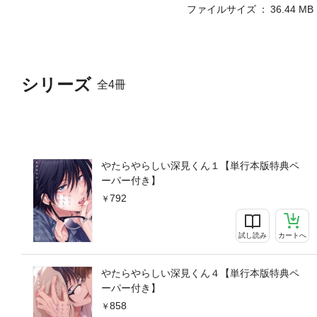
ファイルサイズ
36.44 MB
シリーズ
全4冊
やたらやらしい深見くん１【単行本版特典ペ
ーパー付き】
792
試し読み
カートへ
やたらやらしい深見くん４【単行本版特典ペ
ーパー付き】
858