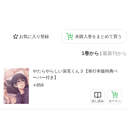
お気に入り登録
未購入巻をまとめて買う
1巻から
|
最新刊から
やたらやらしい深見くん３【単行本版特典ペ
ーパー付き】
858
試し読み
カートへ