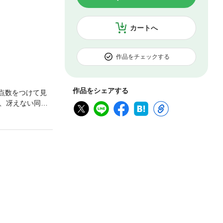
カートへ
作品をチェックする
作品をシェアする
点数をつけて見
、冴えない同
――そう思ってい
いモサ男の、いじ
たらやらしい深見