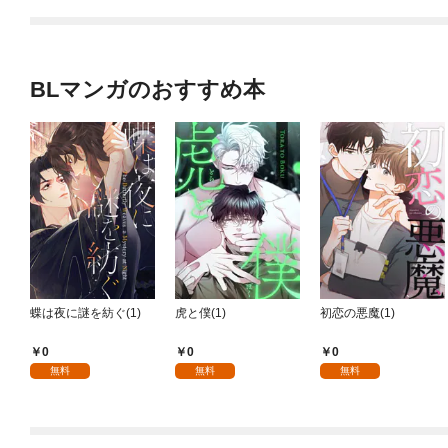
BLマンガのおすすめ本
蝶は夜に謎を紡ぐ(1)
虎と僕(1)
初恋の悪魔(1)
0
0
0
無料
無料
無料