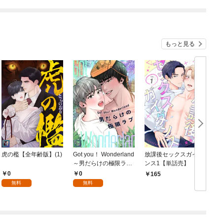
もっと見る
虎の檻【全年齢版】(1)
Got you！ Wonderland
放課後セックスガイダ
～男だらけの極限ラブ
ンス1【単話売】
～【全年齢版】(1)
0
0
165
無料
無料