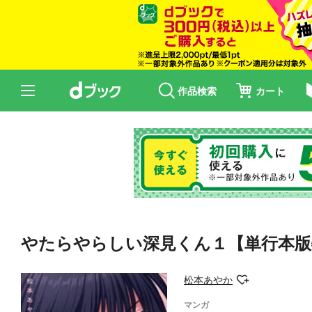
作品検索
カート
やたらやらしい深見くん１【単行本版
松本あやか
マンガ