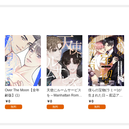
Over The Moon【全年
天使にルームサービス
僕らの宝物(ラミー)が
齢版】(1)
を～Manhattan Roma
生まれた日～底辺アイ
nce【全年齢版】(1)
ドルの僕を、また愛し
0
0
0
てくれますか？(1)
無料
無料
無料