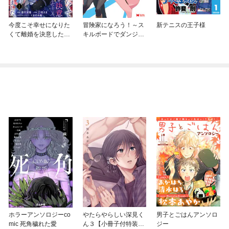
今度こそ幸せになりた
冒険家になろう！～ス
新テニスの王子様
くて離婚を決意したと
キルボードでダンジョ
ころ、無表情な旦那様
ン攻略～（コミック）
が「愛してる」と言っ
てきました。
ホラーアンソロジーco
やたらやらしい深見く
男子とごはんアンソロ
mic 死角穢れた愛
ん３【小冊子付特装
ジー