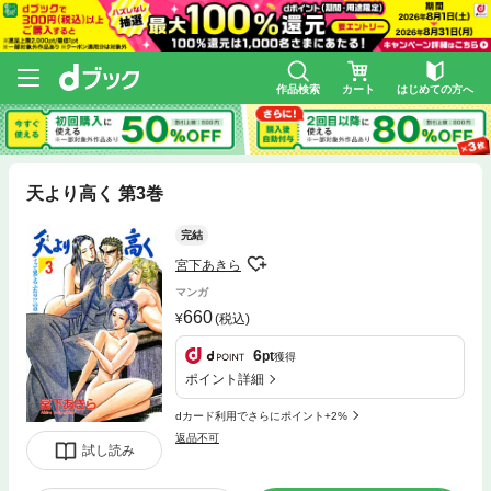
作品検索
カート
はじめての方へ
天より高く 第3巻
完結
宮下あきら
マンガ
660
(税込)
6
pt
獲得
ポイント詳細
dカード利用でさらにポイント+2%
返品不可
試し読み