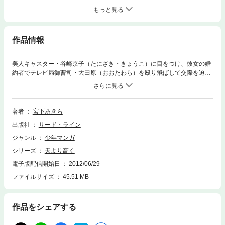
もっと見る
作品情報
美人キャスター・谷崎京子（たにざき・きょうこ）に目をつけ、彼女の婚
約者でテレビ局御曹司・大田原（おおたわら）を殴り飛ばして交際を迫っ
たヨミ。その場では拒絶した京子だったが、金を降らせる魔力に魅了され
てヨミに抱かれるが、ＳＥＸの後にヨミからお前に用はないと言われ、プ
ライドを傷つけられる。そして報復に燃える大田原は、マスコミを操作し
てヨミを社会的に抹殺しようとして……！？
著者
宮下あきら
出版社
サード・ライン
ジャンル
少年マンガ
シリーズ
天より高く
電子版配信開始日
2012/06/29
ファイルサイズ
45.51 MB
作品をシェアする