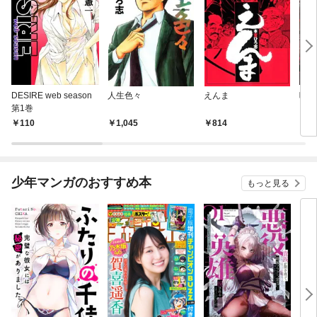
DESIRE web season
人生色々
えんま
呪傀
第1巻
110
1,045
814
2
少年マンガのおすすめ本
もっと見る