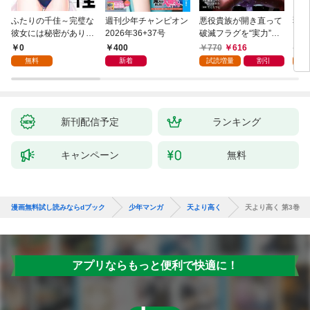
ふたりの千佳～完璧な
週刊少年チャンピオン
悪役貴族が開き直って
弱虫
彼女には秘密がありま
2026年36+37号
破滅フラグを“実力”で
IKE
した(1)
叩き折っていたら、い
0
400
770
616
6
つの間にかヒロイン達
無料
新着
試読増量
割引
試
から英雄視されるよう
になった件（コミッ
ク） 1巻
新刊配信予定
ランキング
キャンペーン
無料
漫画無料試し読みならdブック
少年マンガ
天より高く
天より高く 第3巻
アプリならもっと便利で快適に！