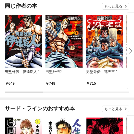
同じ作者の本
もっと見る
男塾外伝 伊達臣人 1
男塾外伝J
男塾外伝 死天王 1
男塾
1
649
748
715
6
サード・ラインのおすすめ本
もっと見る