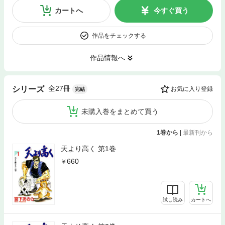
カートへ
今すぐ買う
作品をチェックする
作品情報へ
全27冊
シリーズ
お気に入り登録
完結
未購入巻をまとめて買う
1巻から
|
最新刊から
天より高く 第1巻
660
試し読み
カートへ