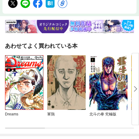
あわせてよく買われている本
Dreams
軍鶏
北斗の拳 究極版
１日