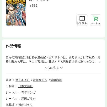
682
試し読み
カートへ
作品情報
自らの方向性に悩む若手漫画家・宮川サトシは、あるきっかけで私塾・男
塾と関わる事に。そこで宮川は、壮絶すぎる男塾超世界の洗礼を受け、あ
らゆる男塾名物を体験する…！空前絶後の男塾潜入ルポ漫画がここに始
動！
著者
宮下あきら
宮川サトシ
近藤和寿
出版社
日本文芸社
ジャンル
青年マンガ
レーベル
漫画ゴラク
掲載誌
漫画ゴラク