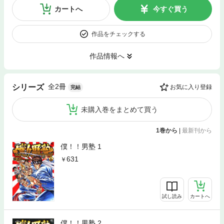
カートへ
今すぐ買う
作品をチェックする
作品情報へ
全2冊
シリーズ
お気に入り登録
完結
未購入巻をまとめて買う
1巻から
|
最新刊から
僕！！男塾 1
631
試し読み
カートへ
僕！！男塾 2