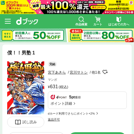
作品検索
カート
はじめての方へ
僕！！男塾 1
完結
宮下あきら
宮川サトシ
他1名
マンガ
631
(税込)
5
pt
獲得
ポイント詳細
dカード利用でさらにポイント+2%
返品不可
試し読み