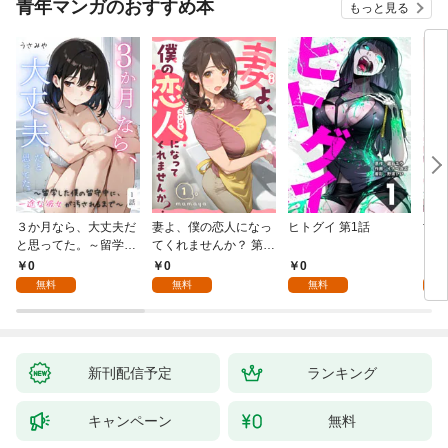
青年マンガのおすすめ本
もっと見る
３か月なら、大丈夫だ
妻よ、僕の恋人になっ
ヒトグイ 第1話
世界
と思ってた。～留学し
てくれませんか？ 第1
レベ
た僕の留守中に、一途
話
0
0
0
0
な彼女が汚されるまで
無料
無料
無料
～ 1話
新刊配信予定
ランキング
キャンペーン
無料