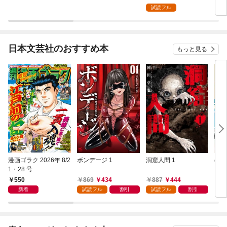
試読フル
日本文芸社のおすすめ本
もっと見る
漫画ゴラク 2026年 8/2
ボンデージ 1
洞窟人間 1
ほた
1・28 号
【単
L①
550
869
434
887
444
1
新着
試読フル
割引
試読フル
割引