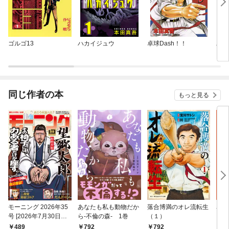
ゴルゴ13
ハカイジュウ
卓球Dash！！
バチ
同じ作者の本
もっと見る
モーニング 2026年35
あなたも私も動物だか
落合博満のオレ流転生
名前
号 [2026年7月30日発
ら-不倫の森- 1巻
（１）
売]
792
489
792
7