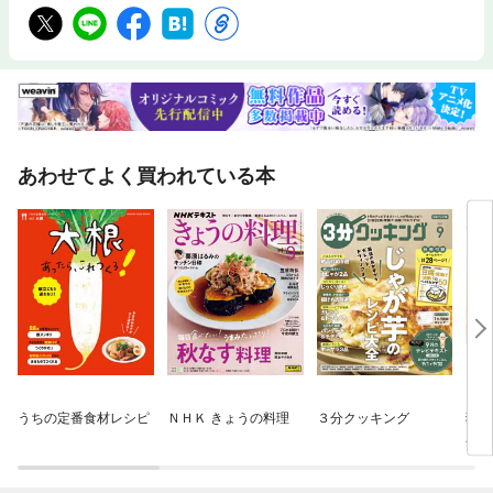
あわせてよく買われている本
うちの定番食材レシピ
ＮＨＫ きょうの料理
３分クッキング
猫に
単行