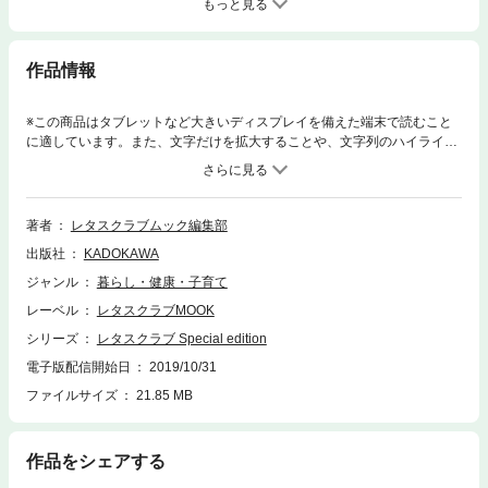
もっと見る
作品情報
※この商品はタブレットなど大きいディスプレイを備えた端末で読むこと
に適しています。また、文字だけを拡大することや、文字列のハイライ
ト、検索、辞書の参照、引用などの機能が使用できません。消費税アップ
で、家計の工夫はますます求められるところ。レタスクラブムックから
「１食分、１人分 材料ほぼ100円」でできる家計にやさしいムックシリ
ーズの第２弾をお届けします。１年を通して安い、豚こま肉、豚ひき肉、
著者
レタスクラブムック編集部
豚薄切り肉を使って、重ねたり、丸めたりといった工夫もとり入れたボリ
出版社
KADOKAWA
ュームたっぷりのおかずを揃えました。とても１人分ほぼ100円の料理と
は思えない、驚きのレシピが満載です。焼く、炒める、蒸す、揚げる等、
ジャンル
暮らし・健康・子育て
調理方法も幅広く飽きることのないバリエーションが楽しめます！
レーベル
レタスクラブMOOK
シリーズ
レタスクラブ Special edition
電子版配信開始日
2019/10/31
ファイルサイズ
21.85 MB
作品をシェアする