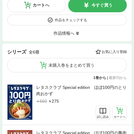
カートへ
今すぐ買う
作品をチェックする
作品情報へ
シリーズ
全6冊
お気に入り登録
未購入巻をまとめて買う
1巻から
|
最新刊から
レタスクラブ Special edition ほぼ100円のとり
肉おかず
550
275
試し読み
カートへ
レタスクラブ Special edition ほぼ100円の豚肉