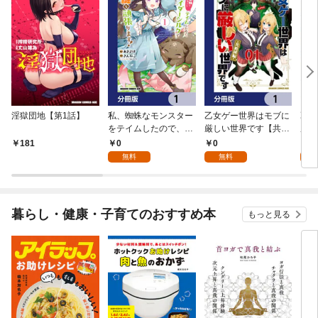
淫獄団地【第1話】
私、蜘蛛なモンスター
乙女ゲー世界はモブに
乙女
をテイムしたので、ス
厳しい世界です【共和
厳し
パイダーシルクで裁縫
国編】【分冊版】 1
国
0
0
8
181
を頑張ります！【分冊
無料
無料
試
版】 1
暮らし・健康・子育てのおすすめ本
もっと見る