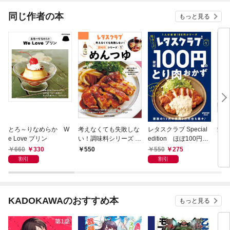
同じ作者の本
もっと見る
とろ～りなめらか W
考えなくても失敗しな
レタスクラブ Special
栄養
e Love プリン
い！調味料シリーズ v
edition ほぼ100円の
と野
ol.1めんつゆ
とり肉おかず
皮 
660
330
550
275
550
8
割引
割引
KADOKAWAのおすすめ本
もっと見る