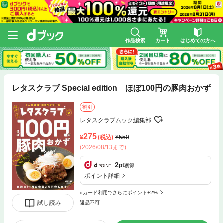
作品検索
カート
はじめての方へ
レタスクラブ Special edition ほぼ100円の豚肉おかず
割引
レタスクラブムック編集部
275
(税込)
550
(2026/08/13まで)
2
pt
獲得
ポイント詳細
dカード利用でさらにポイント+2%
試し読み
返品不可