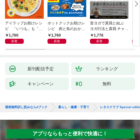
アイラップお助けレシ
ホットクックお助けレ
首ヨガで真我と結ぶ
すご
ピ 「いつも」も「も
シピ 肉と魚のおか
ヨガ行法と真我 チャク
クニ
しも」もおいしい！
ず 少ない材料＆調味
ラと真我の関係 クンダ
した
1,760
1,760
1,776
1,
料で、あとはスイッチ
リーニ上昇体験 次元上
新着
新着
新着
ポン！
昇と真我の関係
新刊配信予定
ランキング
キャンペーン
無料
漫画無料試し読みならdブック
暮らし・健康・子育て
レタスクラブ Special editi
アプリならもっと便利で快適に！