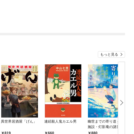
もっと見る
異世界居酒屋「げん」
連続殺人鬼カエル男
幽世までの寄り道 介護
施設・灯影庵の謎日誌
880
819
660