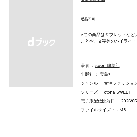
返品不可
※この商品はタブレットなど
ことや、文字列のハイライト
一部異なる場合、または掲載
は、沖縄県小浜島で撮り下ろ
間」など。その他、「ときめ
著者
sweet編集部
「カワイイのセオリー、私の
む夏メイク」なども必見です
出版社
宝島社
ジャンル
女性ファッショ
シリーズ
otona SWEET
電子版配信開始日
2026/05
ファイルサイズ
- MB