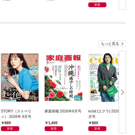
新着
もっと見る
STORY（ストーリ
家庭画報 2026年9月号
eclat (エクラ) 2026年9
E
ィ） 2026年 9月号
月号
ャ
889
1,400
860
新着
新着
新着