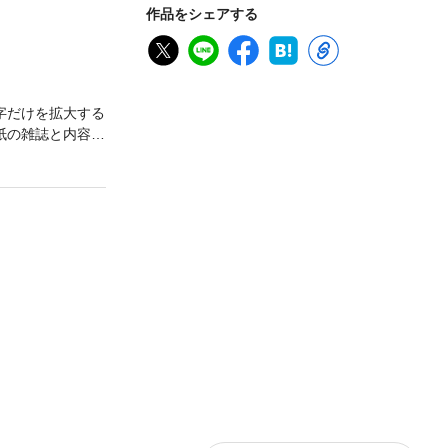
作品をシェアする
字だけを拡大する
紙の雑誌と内容が
を飾る巻頭特集
ためだけの時
野ゆりかによる
つのムードで楽し