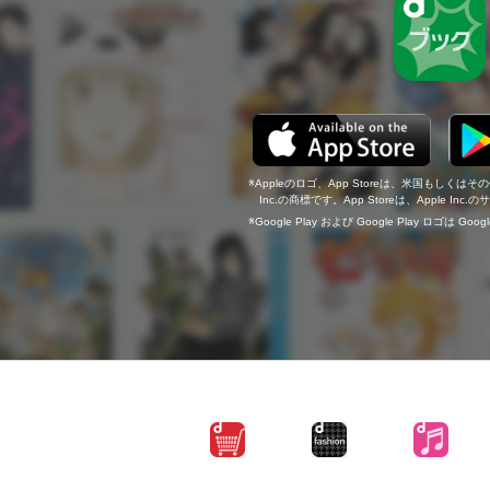
Appleのロゴ、App Storeは、米国もしくはそ
Inc.の商標です。App Storeは、Apple In
Google Play および Google Play ロゴは Go