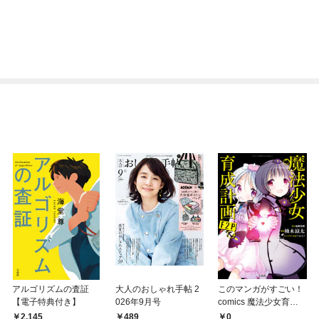
アルゴリズムの査証
大人のおしゃれ手帖 2
このマンガがすごい！
【電子特典付き】
026年9月号
comics 魔法少女育成
計画F2P 【単話版】第
2,145
489
0