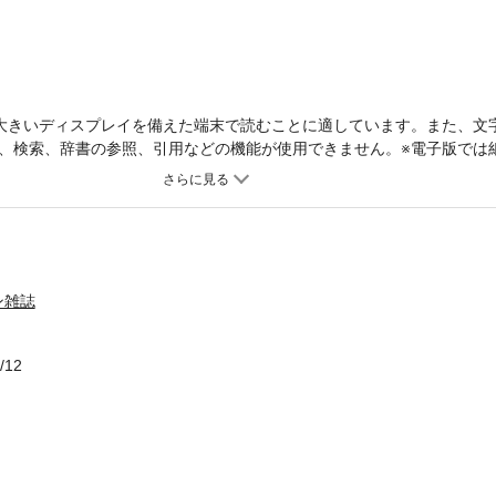
大きいディスプレイを備えた端末で読むことに適しています。また、文
、検索、辞書の参照、引用などの機能が使用できません。※電子版では
されないページがございます。※電子版には付録は付きません。トップ
した「乙女たちよ、咲き誇れ！」「紗栄子と最愛のランジェリー、私の
きで選ぶ♡ オトナの本命ピンク」や人気スタイリスト・伊東牧子と中
場合。」、ヘア＆メイクアップアーティスト・笹本恭平プレゼンツ「3
！
ン雑誌
/12