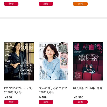
1話
新着
新着
無料
Precious (プレシャス)
大人のおしゃれ手帖 2
婦人画報 2026年9月号
2026年 9月号
026年9月号
860
489
1,500
新着
新着
新着