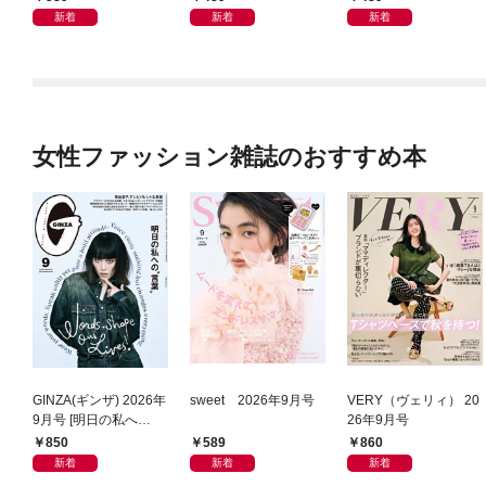
新着
新着
新着
女性ファッション雑誌のおすすめ本
GINZA(ギンザ) 2026年
sweet 2026年9月号
VERY（ヴェリィ） 20
9月号 [明日の私へ
26年9月号
の“言葉”]
850
589
860
新着
新着
新着