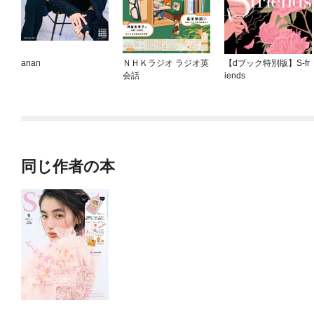
anan
ＮＨＫラジオ ラジオ英
【dブック特別版】S-fr
会話
iends
同じ作者の本