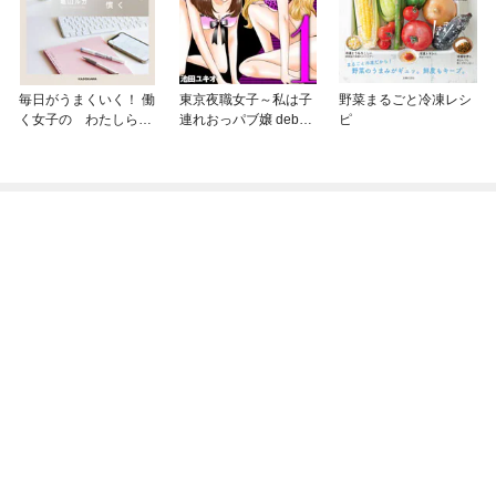
毎日がうまくいく！ 働
東京夜職女子～私は子
野菜まるごと冷凍レシ
く女子の わたしらし
連れおっパブ嬢 debut
ピ
く「書く」習慣
～