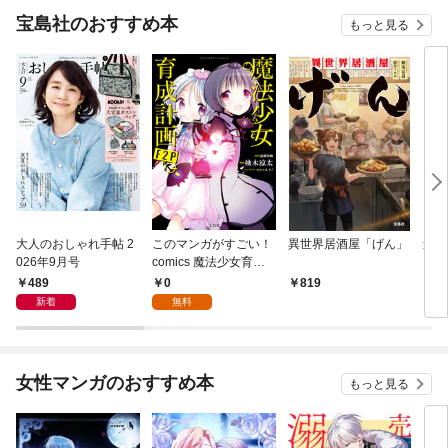
宝島社のおすすめ本
もっと見る
大人のおしゃれ手帖 2
このマンガがすごい！
異世界居酒屋「げん」
連続
026年9月号
comics 魔法少女育成
計画F2P 【単話版】第
489
0
819
6
1話
新着
無料
女性マンガのおすすめ本
もっと見る