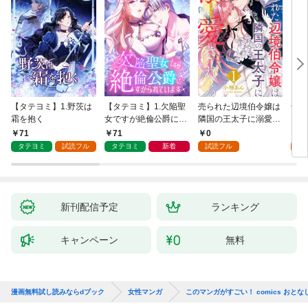
【タテヨミ】1.野茨は
【タテヨミ】1.欠陥聖
売られた辺境伯令嬢は
千鶴
霜を抱く
女ですが絶倫公爵にす
隣国の王太子に溺愛さ
に一
がられています
れる 1
【分
71
71
0
0
家の
タテヨミ
試読フル
タテヨミ
新着
試読フル
新刊配信予定
ランキング
キャンペーン
無料
漫画無料試し読みならdブック
女性マンガ
このマンガがすごい！ comics お