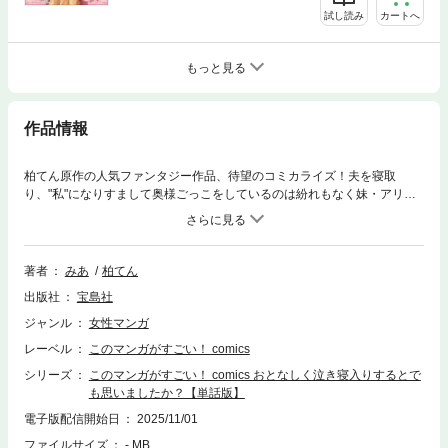
試し読み
カートへ
もっと見る
作品情報
柏てん原作の人気ファンタジー作品、待望のコミカライズ！夫を寝取
り、"私"になりすまして奥様ごっこをしているのは紛れもなく妹・アリ
ス。ならば私は妹になりすまして、魔法学校に通います！そしてひとりで
も生きていけるよう、自立した大人になるために学びます！でも、早速ク
ラスメイトの超俺様王子に正体がバレたうえ、なぜか求婚までされてしま
い――!?
著者
みあ
柏てん
出版社
宝島社
ジャンル
女性マンガ
レーベル
このマンガがすごい！ comics
シリーズ
このマンガがすごい！ comics おとなしく泣き寝入りするとで
も思いましたか？【単話版】
電子版配信開始日
2025/11/01
ファイルサイズ
- MB