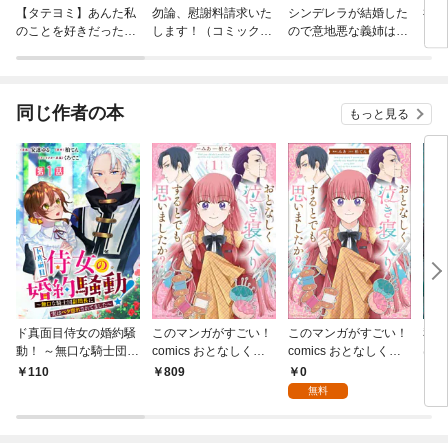
【タテヨミ】あんた私
勿論、慰謝料請求いた
シンデレラが結婚した
神達
のことを好きだった
します！（コミック）
ので意地悪な義姉はク
の？
分冊版
ールに去……れませ
ん！？（単話版）
同じ作者の本
もっと見る
ド真面目侍女の婚約騒
このマンガがすごい！
このマンガがすごい！
私を
動！ ～無口な騎士団副
comics おとなしく泣
comics おとなしく泣
は 
団長に実はベタ惚れさ
き寝入りするとでも思
き寝入りするとでも思
0
110
809
9
れてました～ 分冊版
いましたか？
いましたか？【単話
無料
第1話
版】第１話①(1)