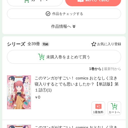
作品をチェックする
作品情報へ
全39冊
シリーズ
お気に入り登録
完結
未購入巻をまとめて買う
1巻から
|
最新刊から
このマンガがすごい！ comics おとなしく泣き
寝入りするとでも思いましたか？【単話版】第
１話①(1)
0
1冊無料
カートへ
このマンガがすごい！ comics おとなしく泣き