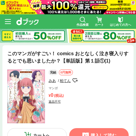
作品検索
カート
はじめての方へ
このマンガがすごい！ comics おとなしく泣き寝入りす
るとでも思いましたか？【単話版】第１話①(1)
完結
0円無料
みあ
柏てん
マンガ
0
(税込)
返品不可
カートへ
購入して読む