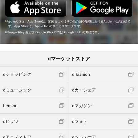
Appleのロゴ、App Storeは、米国もしくはその他の国や地域におけるApple Inc.の商標で
す。App Storeは、Apple Inc.のサービスマークです。
Google Play および Google Play ロゴは Google LLC の商標です。
dマーケットストア
dショッピング
d fashion
dミュージック
dカーシェア
Lemino
dマガジン
dヒッツ
dフォト
dアニメストア
dヘルスケア