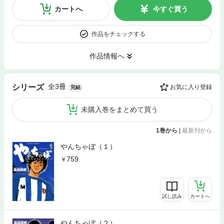
カートへ
今すぐ買う
作品をチェックする
作品情報へ
全3冊
シリーズ
お気に入り登録
完結
未購入巻をまとめて買う
1巻から
|
最新刊から
やんちゃぼ（１）
759
試し読み
カートへ
やんちゃぼ（２）