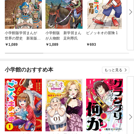
小学館版学習まんが
小学館版 新学習まん
ピノッキオの冒険 1
【単
世界の歴史 新装版
が人物館 足利尊氏
ない
１ メソポタミアとエ
1
1,089
1,089
693
6
ジプト ～古代オリエ
ントの時代～
小学館のおすすめ本
もっと見る