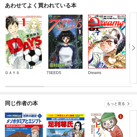
あわせてよく買われている本
ＤＡＹＳ
7SEEDS
Dreams
フッ
ン
同じ作者の本
もっと見る