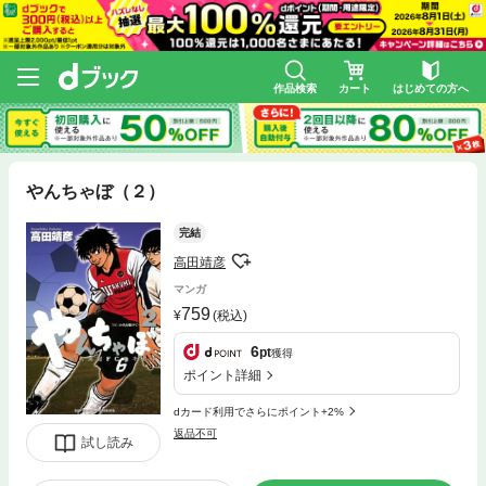
作品検索
カート
はじめての方へ
やんちゃぼ（２）
完結
高田靖彦
マンガ
759
(税込)
6
pt
獲得
ポイント詳細
dカード利用でさらにポイント+2%
返品不可
試し読み