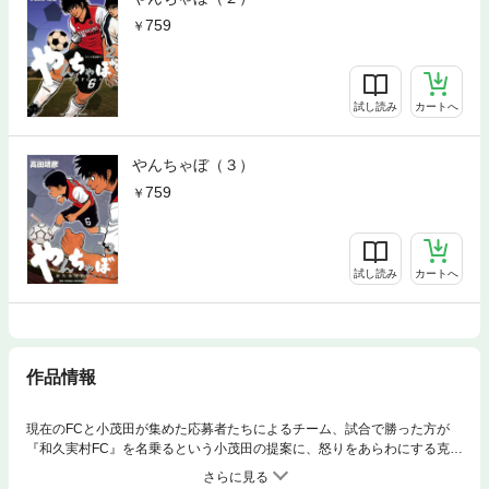
759
試し読み
カートへ
やんちゃぼ（３）
759
試し読み
カートへ
作品情報
現在のFCと小茂田が集めた応募者たちによるチーム、試合で勝った方が
『和久実村FC』を名乗るという小茂田の提案に、怒りをあらわにする克
巳。だが、大事な物を守りたいならば正々堂々戦って意地を見せろ、とい
う欣二の言葉もあり、ついに試合開催が決定する。