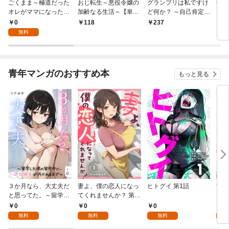
ごくまま～極道だった
おじ転生～悪役令嬢の
グランプリは私ですけ
後宮
オレがママになった話
加齢なる生活～【単
ど何か？ ～自己肯定モ
は謎
～【単話】（１）
話】（１）
ンスターのミスコン無
（１
0
118
237
2
双～【単話】（１）
無料
青年マンガのおすすめ本
もっと見る
３か月なら、大丈夫だ
妻よ、僕の恋人になっ
ヒトグイ 第1話
世界
と思ってた。～留学し
てくれませんか？ 第1
レベ
た僕の留守中に、一途
話
0
0
0
0
な彼女が汚されるまで
無料
無料
無料
～ 1話