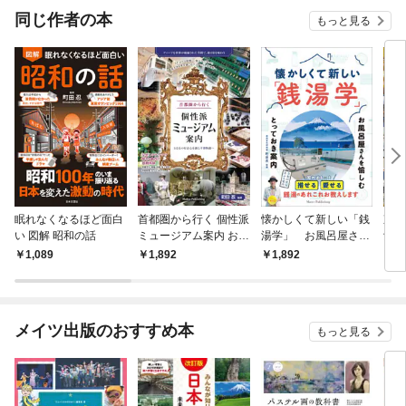
在学中、博物館学芸員資格取得実習に行った国立博物館で博物学に興味を
OMI
同じ作者の本
もっと見る
抱く。卒業後は警察官を経て、少年時代より収集してきた商品などを研究
するために「庶民文化研究所」を設立。現在は執筆の他、コラムニスト、
コメンテーター、映画・テレビ・ラジオ出演、ドラマの時代考証など多方
面で活躍中。
眠れなくなるほど面白
首都圏から行く 個性派
懐かしくて新しい「銭
東京
い 図解 昭和の話
ミュージアム案内 おと
湯学」 お風呂屋さん
館 
なの好奇心を満たす博
を愉しむとっておき案
ジア
1,089
1,892
1,892
1,
物館へ
内
メイツ出版のおすすめ本
もっと見る