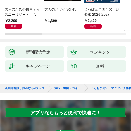
大人のための東京ディ
大人のハワイ Vol.45
にっぽん全国たのしい
D1
ズニーリゾート もっ
船旅 2026-2027
イ 2
とやさしいガイド
2,200
2,420
2,
1,390
新着
新着
新刊配信予定
ランキング
キャンペーン
無料
漫画無料試し読みならdブック
旅行・地図・ガイド
ふくおか周辺 マニアック博
アプリならもっと便利で快適に！