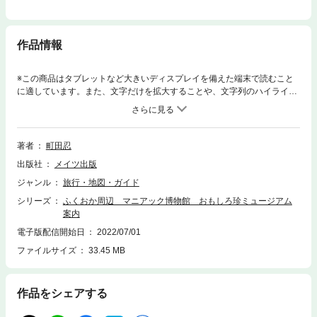
作品情報
※この商品はタブレットなど大きいディスプレイを備えた端末で読むこと
に適しています。また、文字だけを拡大することや、文字列のハイライ
ト、検索、辞書の参照、引用などの機能が使用できません。★ 身近なモ
ノにも歴史あり。★ 小さな空間にディープな世界が凝縮されたマニアも
うなる名館をご紹介します！…★ 個性あふれる５８館。★ コアな魅力
全開！…伊万里湾カブトガニの館九州自動車歴史館松本清張記念館★ 大
著者
町田忍
人の知的探究心を満たす。直方市石炭記念館TOTOミュージアム中冨記念
出版社
メイツ出版
くすり博物館★ 極めれば全てアート！！三池カルタ・歴史資料館鏝絵美
術館音浴博物館★ 静かな感動を呼ぶ。元寇史料館門司電気通信レトロ館
ジャンル
旅行・地図・ガイド
筑前町立大刀洗平和記念館◆◇◆ 監修者からのコメント ◆◇◆小学時代
シリーズ
ふくおか周辺 マニアック博物館 おもしろ珍ミュージアム
からのコレクションがいつのまにか博物館級のものに！？…身近なモノほ
案内
ど記録に残らない。コレクションをしたり関心を寄せたりするモノの基準
は、庶民生活で愛用され、なおかつ安くて、でも歴史があまり知られない
電子版配信開始日
2022/07/01
モノ。銭湯、納豆、霊柩車、甘栗、牛乳瓶の蓋、蚊取り線香、くじらの缶
ファイルサイズ
33.45 MB
詰、インスタントラーメン…等々。美術館や博物館にあるような工芸品は
大切にされますが、庶民生活に密着したモノほど記録に残り難いんです
よ。江戸東京博物館でモースのコレクション展が開催されたが、あの人が
作品をシェアする
明治時代に来日し、庶民の日用品をアメリカに持ち帰ったからこそ残すこ
とができたんです。金平糖とか下駄とか、当時の日本人にはあまりにも身