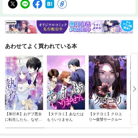
近すぎて、残そうなんて思わなかったんでしょうね。専門分野に特化した
博物館というのは大きな博物館に負けないくらいのモノが収蔵・展示され
ている場合がありますね。九州北部は炭鉱関係の博物館が充実していま
す。機械や建物などの産業遺産だけではなく、「炭坑住宅」を復元するな
ど当時の人々の生活の様子が分かる展示も興味深いですよ。この本で挙げ
た中で、必ず一つや二つは自分が興味ある博物館があるはずです。まずは
そこに行ってみてはいかがでしょうか。◆◇◆ 本書について ◆◇◆銭
湯、納豆、霊柩車、甘栗、牛乳瓶の蓋、蚊取り線香…カバーする分野は驚
あわせてよく買われている本
くほど広く、またマニアックなモノばかり。庶民文化研究の先駆けにして
第一人者である町田忍が、マニアック博物館の楽しみ方をご案内します。
福岡周辺には専門分野に特化した博物館や資料館が数多く存在します。国
立や県立の大きな施設とは異なり、あまり知られていない博物館もありま
すが、その分野の収蔵・展示品の珍重さにおいては日本一、いや世界一と
も言えるかもしれません。本書はこれらの博物館・資料館に光をあてた、
より深い福岡周辺を楽しむためのガイドです。◆◇◆ 主な目次 ◆◇◆☆
コアすぎ！＊ 田川市石炭・歴史博物館＊ 松浦一酒造資料館＊ 不思
議博物館＊ 鏝絵資料館＊ 志田焼の里博物館・・・など全２３項目☆
ためになる！＊ 九州鉄道記念館＊ 白島展示館＊ 日蓮聖人銅像護持協
会 元寇史料館＊ 雲仙岳災害記念館 がまだすドーム＊ 大橋松雄農業
機械歴史館・・・など全１３項目☆ ワクワクする！＊ ひよ子本舗吉野
堂 穂波工場＊ 関門海峡ミュージアム＊ 九州自動車歴史館＊ 長崎路
【単行本】おデブ悪女
【タテヨミ】あなたは
【タテヨミ】クロユ
バッ
面電車資料館＊ 国産名車博物館 セピアコレクション・・・など全１４
に転生したら、なぜか
もういりません
リ〜復讐サークル〜
ロイ
項目☆ 感動する！＊ 松本清張記念館＊ 求菩提資料館＊ 筑前町立大
ラスボス王子様に執着
今世
刀洗平和記念館＊ 兵士・庶民の戦争資料館＊ 軍艦島デジタルミュージ
されています
りが
アム・・・など全８項目◆◇◆ 監修者プロフィール ◆◇◆町田 忍大学
てく