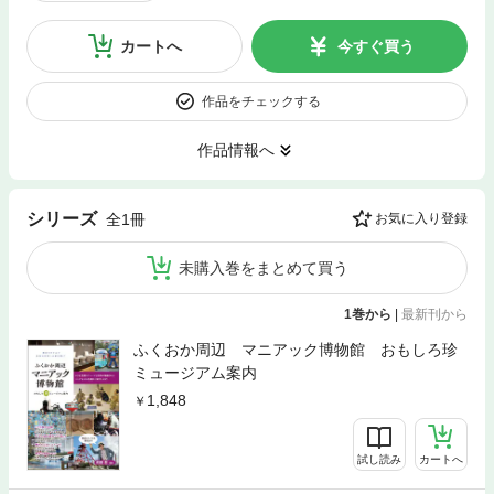
カートへ
今すぐ買う
作品をチェックする
作品情報へ
シリーズ
全1冊
お気に入り登録
未購入巻をまとめて買う
1巻から
|
最新刊から
ふくおか周辺 マニアック博物館 おもしろ珍
ミュージアム案内
1,848
試し読み
カートへ