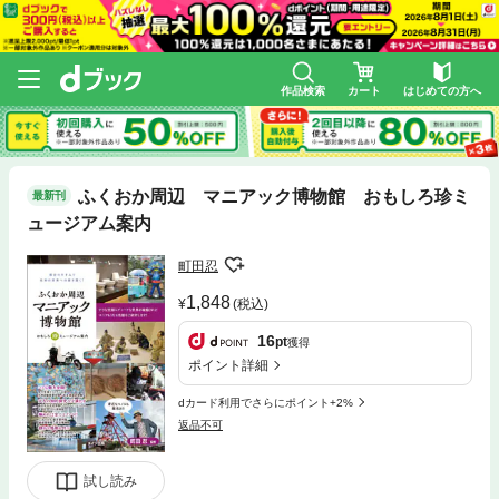
作品検索
カート
はじめての方へ
ふくおか周辺 マニアック博物館 おもしろ珍ミ
最新刊
ュージアム案内
町田忍
1,848
(税込)
16
pt
獲得
ポイント詳細
dカード利用でさらにポイント+2%
返品不可
試し読み