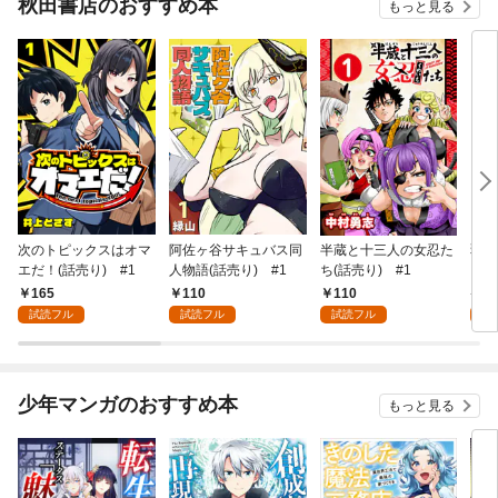
秋田書店のおすすめ本
もっと見る
次のトピックスはオマ
阿佐ヶ谷サキュバス同
半蔵と十三人の女忍た
弱虫
エだ！(話売り) #1
人物語(話売り) #1
ち(話売り) #1
IKE
165
110
110
6
試読フル
試読フル
試読フル
試
少年マンガのおすすめ本
もっと見る