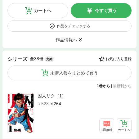
カートへ
今すぐ買う
作品をチェックする
作品情報へ
全38冊
シリーズ
お気に入り登録
完結
未購入巻をまとめて買う
1巻から
|
最新刊から
囚人リク（1）
528
264
1冊無料
カートへ