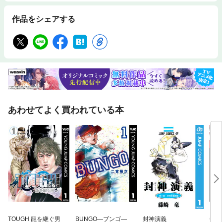
作品をシェアする
あわせてよく買われている本
TOUGH 龍を継ぐ男
BUNGO—ブンゴ—
封神演義
GAN