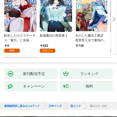
転生したけどステータ
創成魔法の再現者 1
きのした魔法工務店
王位
ス「魅力」に全振
異世界工法で最強の家
兆候
り！？(1)
づくりを（コミック）
入れ
0
682
0
748
１
る。
無料
試読フル
新刊配信予定
ランキング
キャンペーン
無料
漫画無料試し読みならdブック
少年マンガ
囚人リク
囚人リク（18）