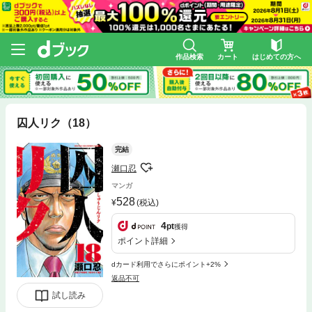
作品検索
カート
はじめての方へ
囚人リク（18）
完結
瀬口忍
マンガ
528
(税込)
4
pt
獲得
ポイント詳細
dカード利用でさらにポイント+2%
返品不可
試し読み