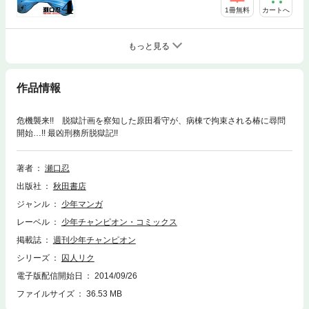
1冊無料
カートへ
もっと見る
作品情報
危機襲来!! 脱獄計画を察知した原田看守が、病棟で拘束される椿に尋問
開始…!! 最凶刑務所脱獄記!!
著者
瀬口忍
出版社
秋田書店
ジャンル
少年マンガ
レーベル
少年チャンピオン・コミックス
掲載誌
週刊少年チャンピオン
シリーズ
囚人リク
電子版配信開始日
2014/09/26
ファイルサイズ
36.53 MB