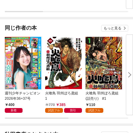
同じ作者の本
もっと見る
週刊少年チャンピオン
火喰鳥 羽州ぼろ鳶組
火喰鳥 羽州ぼろ鳶組
囚人
2026年36+37号
1
(話売り) #1
400
770
385
110
5
新着
試読フル
割引
試読フル