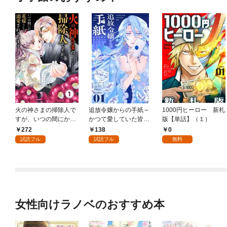
火の神さまの掃除人で
追放令嬢からの手紙～
1000円ヒーロー 新札
すが、いつの間にか花
かつて愛していた皆さ
版【単話】（１）
嫁として溺愛されてい
まへ 私のことなどお忘
272
138
0
ます【単話】（１）
れですか？～【単話】
試読フル
試読フル
無料
（１）
女性向けラノベのおすすめ本