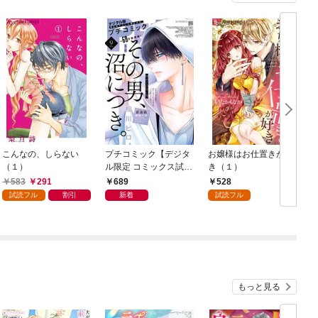
こんなの、しらない
プチコミック【デジタ
お嬢様はお仕置きが好
（１）
ル限定 コミックス試し
き（１）
読み特典付き】 2026
583
291
689
528
年9月号（2026年8月7
試読フル
割引
新着
試読フル
日発売）
もっと見る