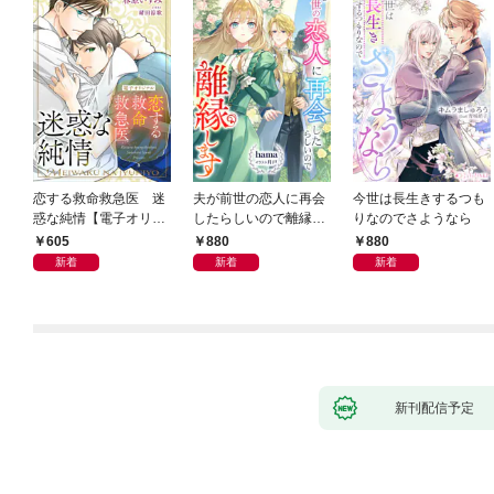
恋する救命救急医 迷
夫が前世の恋人に再会
今世は長生きするつも
惑な純情【電子オリジ
したらしいので離縁し
りなのでさようなら
ナル】
ます
605
880
880
新着
新着
新着
新刊配信予定