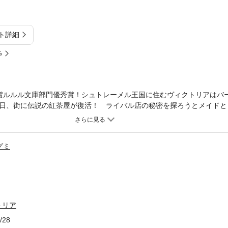
ト詳細
%
賞ルルル文庫部門優秀賞！シュトレーメル王国に住むヴィクトリアはバ
日、街に伝説の紅茶屋が復活！ ライバル店の秘密を探ろうとメイドと
らのクラエスとの恋は!?※この作品は底本と同じクオリティのイラストが
グミ
トリア
/28