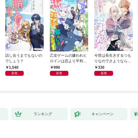
話し合うまでもないの
乙女ゲームの嫌われヒ
今世は長生きするつも
でしょう？
ロインは恋より平和に
りなのでさようなら
暮らしたい！（なのに
【分冊版】1
1,540
990
330
攻略対象たちがついて
新着
新着
新着
くる！？）
ランキング
キャンペーン