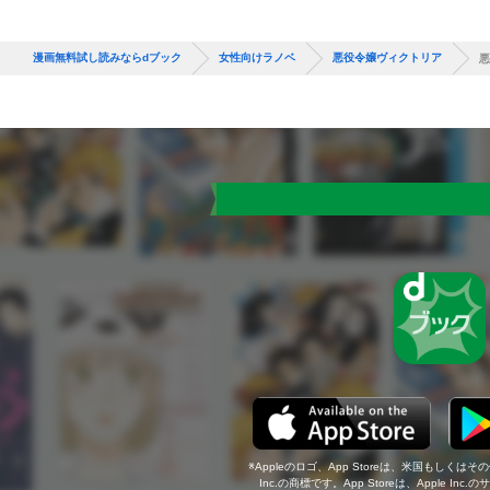
漫画無料試し読みならdブック
女性向けラノベ
悪役令嬢ヴィクトリア
悪
Appleのロゴ、App Storeは、米国もしくはそ
Inc.の商標です。App Storeは、Apple In