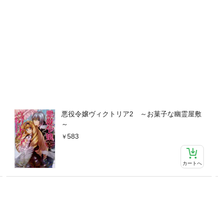
悪役令嬢ヴィクトリア2 ～お菓子な幽霊屋敷
～
583
カートへ