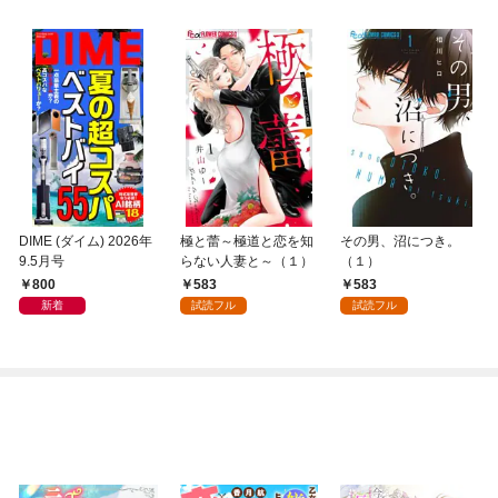
DIME (ダイム) 2026年
極と蕾～極道と恋を知
その男、沼につき。
9.5月号
らない人妻と～（１）
（１）
800
583
583
新着
試読フル
試読フル