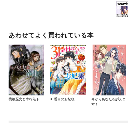
あわせてよく買われている本
横柄巫女と宰相陛下
31番目のお妃様
今からあなたを訴えま
す！