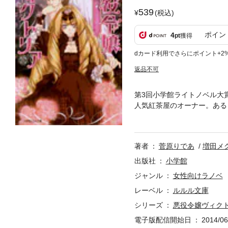
539
(税込)
ポイン
4
pt
獲得
dカード利用でさらにポイント+2
返品不可
第3回小学館ライトノベル大
人気紅茶屋のオーナー。ある
が!? そんな彼女にはらは
す。
著者
菅原りであ
増田メ
出版社
小学館
ジャンル
女性向けラノベ
レーベル
ルルル文庫
シリーズ
悪役令嬢ヴィク
電子版配信開始日
2014/06