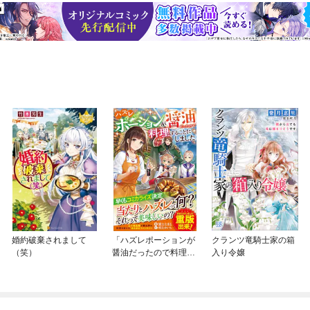
婚約破棄されまして
「ハズレポーションが
クランツ竜騎士家の箱
（笑）
醤油だったので料理す
入り令嬢
ることにしました」シ
リーズ