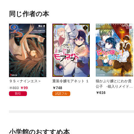
同じ作者の本
９Ｓ＜ナインエス＞
重装令嬢モアネット １
猫かぶり嬢とにわか貴
公子 ‐箱入りメイドへ
803
99
748
華麗な転落‐
616
割引
試読フル
小学館のおすすめ本