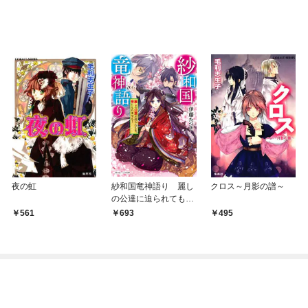
夜の虹
紗和国竜神語り 麗し
クロス～月影の譜～
の公達に迫られても、
帝になれません！
561
693
495