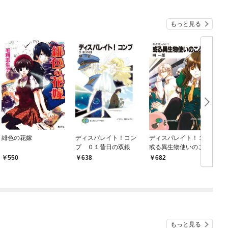
もっと見る
緋色の花嫁
ディスパレイト！コン
ディスパレイト！１
プ ０１昔日の双銀
或る異生物使いのこと
550
638
682
もっと見る