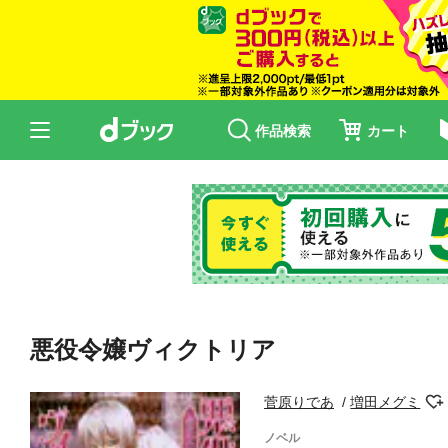
作品検索
カート
悪役令嬢ヴィクトリア
菅原りであ
増田メグミ
ノベル