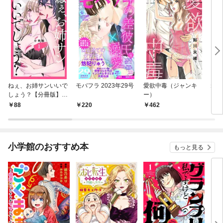
ねぇ、お姉サンいいで
モバフラ 2023年29号
愛欲中毒（ジャンキ
ねぇ
しょう？【分冊版】
ー）
しょ
（１）
（１
88
220
462
1
小学館のおすすめ本
もっと見る