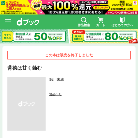
作品検索
カート
はじめての方へ
この本は販売を終了しました
背徳は甘く蝕む
鮎川未緒
返品不可