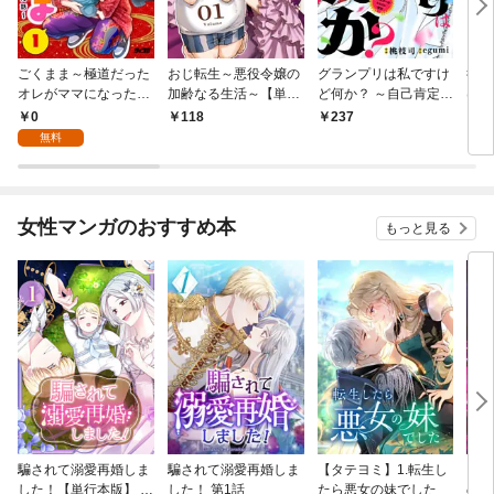
ごくまま～極道だった
おじ転生～悪役令嬢の
グランプリは私ですけ
後宮
オレがママになった話
加齢なる生活～【単
ど何か？ ～自己肯定モ
は謎
～【単話】（１）
話】（１）
ンスターのミスコン無
（１
0
118
237
2
双～【単話】（１）
無料
女性マンガのおすすめ本
もっと見る
騙されて溺愛再婚しま
騙されて溺愛再婚しま
【タテヨミ】1.転生し
【タ
した！【単行本版】 1
した！ 第1話
たら悪女の妹でした
の私