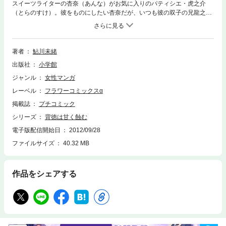
スイーツライターの杏奈（あんな）がお気に入りのパティシエ・虎之介
（とらのすけ）。彼をものにしたい杏奈だが、いつも彼の双子の兄龍之介
（りゅうのすけ）に邪魔されてばかり。だけどいつしか二人のことが同じ
くらい気になりだした杏奈は…！？表題作シリーズ3作品のほか、ドキド
キのラブとエッチが盛りだくさんの2作品をお届けです！！●収録作品／背
徳は甘く蝕（むしば）む／背徳は密な悦（よろこ）び／背徳は至福の苦み
著者
鮎川未緒
／秘めやかな熱情／伊達男（ダンディー）は甘く囁（ささや）く
出版社
小学館
ジャンル
女性マンガ
レーベル
フラワーコミックスα
掲載誌
プチコミック
シリーズ
背徳は甘く蝕む
電子版配信開始日
2012/09/28
ファイルサイズ
40.32 MB
作品をシェアする