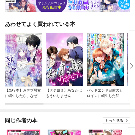
あわせてよく買われている本
【単行本】おデブ悪女
【タテヨミ】あなたは
バッドエンド目前のヒ
【タ
に転生したら、なぜか
もういりません
ロインに転生した私、
リ〜
ラスボス王子様に執着
今世では恋愛するつも
されています
りがチートな兄が離し
てくれません！？@C
OMIC
同じ作者の本
もっと見る