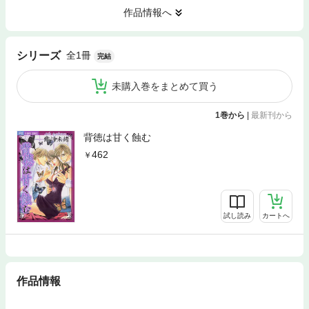
作品情報へ
全1冊
シリーズ
完結
未購入巻をまとめて買う
1巻から
|
最新刊から
背徳は甘く蝕む
462
試し読み
カートへ
作品情報