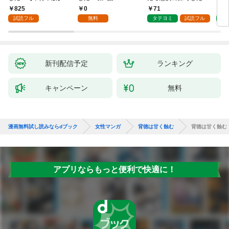
巻
825
0
71
7
試読フル
無料
タテヨミ
試読フル
タ
新刊配信予定
ランキング
キャンペーン
無料
漫画無料試し読みならdブック
女性マンガ
背徳は甘く蝕む
背徳は甘く蝕む
アプリならもっと便利で快適に！