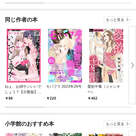
ラスボス王子様に執着
今世では恋愛するつも
されています
りがチートな兄が離し
てくれません！？@C
OMIC
同じ作者の本
もっと見る
ねぇ、お姉サンいいで
モバフラ 2023年29号
愛欲中毒（ジャンキ
ねぇ
しょう？【分冊版】
ー）
しょ
（１）
（１
88
220
462
1
小学館のおすすめ本
もっと見る