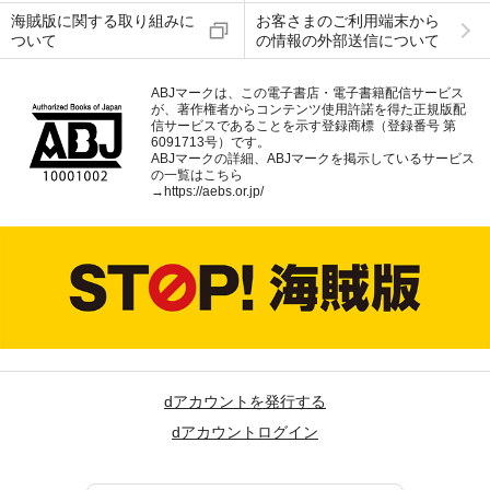
海賊版に関する取り組みに
お客さまのご利用端末から
ついて
の情報の外部送信について
ABJマークは、この電子書店・電子書籍配信サービス
が、著作権者からコンテンツ使用許諾を得た正規版配
信サービスであることを示す登録商標（登録番号 第
6091713号）です。
ABJマークの詳細、ABJマークを掲示しているサービス
の一覧はこちら
→
https://aebs.or.jp/
dアカウントを発行する
dアカウントログイン