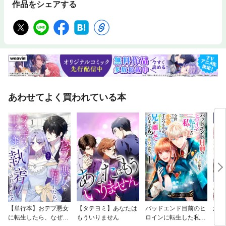
作品をシェアする
あわせてよく買われている本
【単行本】おデブ悪女
【タテヨミ】あなたは
バッドエンド目前のヒ
結界
に転生したら、なぜか
もういりません
ロインに転生した私、