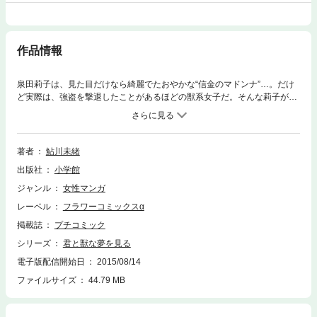
作品情報
泉田莉子は、見た目だけなら綺麗でたおやかな“信金のマドンナ”…。だけ
ど実際は、強盗を撃退したことがあるほどの獣系女子だ。そんな莉子が今
狙いをつけているのは、毎朝のランニングで見かける男。偶然知り合うこ
とができたお堅い彼をオイシくいただいた莉子は、「責任」で付き合うと
言われ…！？ 表題作の他、「私のかわいい毒王子」、「無節操なアポ
ロ」、「もっと乱暴に愛しても、いいよ」、「右手のボンノー 私の鼓
著者
鮎川未緒
動」の4編収録。
出版社
小学館
ジャンル
女性マンガ
レーベル
フラワーコミックスα
掲載誌
プチコミック
シリーズ
君と獣な夢を見る
電子版配信開始日
2015/08/14
ファイルサイズ
44.79 MB