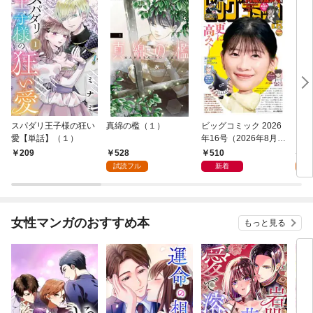
スパダリ王子様の狂い
真綿の檻（１）
ビッグコミック 2026
こん
愛【単話】（１）
年16号（2026年8月7
（１
日発売）
528
510
5
209
試読フル
新着
試
女性マンガのおすすめ本
もっと見る