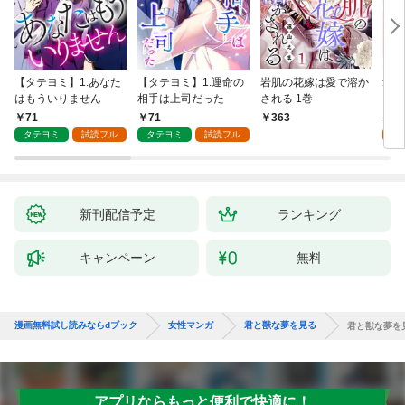
【タテヨミ】1.あなた
【タテヨミ】1.運命の
岩肌の花嫁は愛で溶か
愛し
はもういりません
相手は上司だった
される 1巻
い 
71
71
1
363
タテヨミ
試読フル
タテヨミ
試読フル
試
新刊配信予定
ランキング
キャンペーン
無料
漫画無料試し読みならdブック
女性マンガ
君と獣な夢を見る
君と獣な夢を
アプリならもっと便利で快適に！