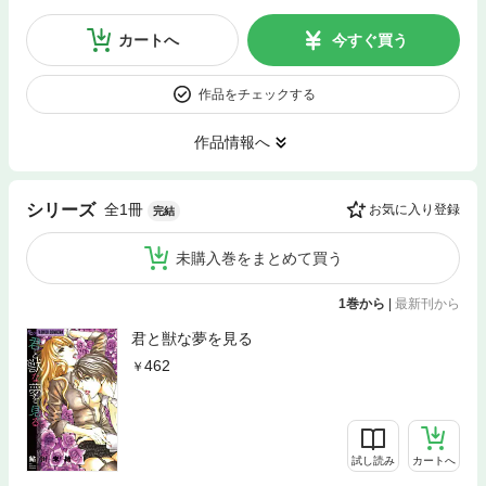
カートへ
今すぐ買う
作品をチェックする
作品情報へ
全1冊
シリーズ
お気に入り登録
完結
未購入巻をまとめて買う
1巻から
|
最新刊から
君と獣な夢を見る
462
試し読み
カートへ