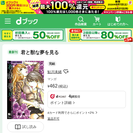
作品検索
カート
はじめての方へ
君と獣な夢を見る
最新刊
完結
鮎川未緒
マンガ
462
(税込)
4
pt
獲得
ポイント詳細
dカード利用でさらにポイント+2%
返品不可
試し読み