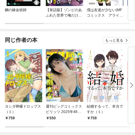
鋼の錬金術師
【単話版】ゾンビのあ
僕は友達が少ない(MF
セッ
ふれた世界で俺だけが
コミックス アライブ
ン！
襲われない（フルカラ
シリーズ)
ー）
同じ作者の本
もっと見る
ヨシダ檸檬ドロップス
週刊ビッグコミックス
結婚するって、本当で
16
（１）
ピリッツ 2025年48号
すか（１）
１ 
【デジタル版限定グラ
た美
759
550
759
1,
ビア増量｢七瀬な
な」】（2025年10月2
7日発売号）