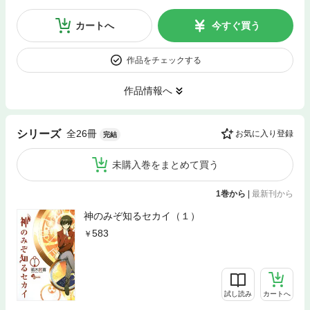
カートへ
今すぐ買う
作品をチェックする
作品情報へ
全26冊
シリーズ
お気に入り登録
完結
未購入巻をまとめて買う
1巻から
|
最新刊から
神のみぞ知るセカイ（１）
583
試し読み
カートへ