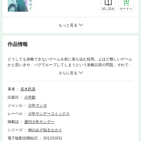
試し読み
カートへ
もっと見る
作品情報
どうしても攻略できないゲームを前に落ち込む桂馬。よほど難しいゲーム
かと思いきや、バグでループしてしまうという攻略以前の問題。それでも
神としてのプライドにかけ、選択肢総当たりで攻略に臨むが、その選択肢
は無駄に多く、セーブすると本体が壊れてしまうどうしようもない“クソゲ
ー”。夜までぶっ通しで挑む桂馬に、なぜそこまでしてやり続けるのかとエ
ルシィが尋ねると…？
著者
若木民喜
出版社
小学館
ジャンル
少年マンガ
レーベル
少年サンデーコミックス
掲載誌
週刊少年サンデー
シリーズ
神のみぞ知るセカイ
電子版配信開始日
2012/10/11