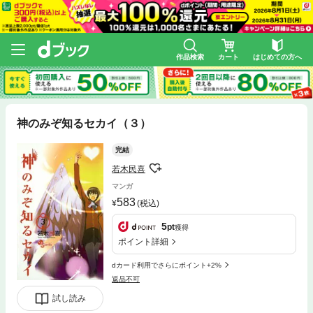
作品検索
カート
はじめての方へ
神のみぞ知るセカイ（３）
完結
若木民喜
マンガ
583
(税込)
5
pt
獲得
ポイント詳細
dカード利用でさらにポイント+2%
返品不可
試し読み