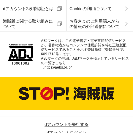
dアカウント2段階認証とは
Cookieの利用について
海賊版に関する取り組みに
お客さまのご利用端末から
ついて
の情報の外部送信について
ABJマークは、この電子書店・電子書籍配信サービス
が、著作権者からコンテンツ使用許諾を得た正規版配
信サービスであることを示す登録商標（登録番号 第
6091713号）です。
ABJマークの詳細、ABJマークを掲示しているサービス
の一覧はこちら
→
https://aebs.or.jp/
dアカウントを発行する
dアカウントログイン