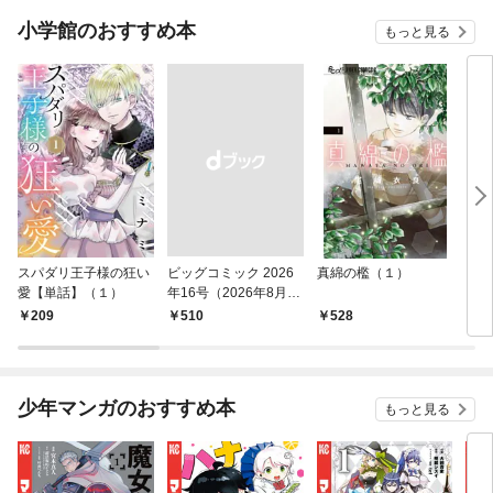
小学館のおすすめ本
もっと見る
スパダリ王子様の狂い
ビッグコミック 2026
真綿の檻（１）
こん
愛【単話】（１）
年16号（2026年8月7
（１
日発売）
209
￥510
528
5
少年マンガのおすすめ本
もっと見る