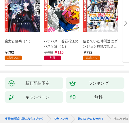
魔女と傭兵（１）
ハナバス 苔石花江の
信じていた仲間達にダ
追放
バスケ論（１）
ンジョン奥地で殺され
『自
かけたがギフト『無限
領地
792
792
110
792
7
ガチャ』でレベル９９
強の
試読フル
割引
試読フル
試
９９の仲間達を手に入
～最
れて元パーティーメン
で始
バーと世界に復讐＆
拓ス
『ざまぁ！』します！
（１
（１）
新刊配信予定
ランキング
キャンペーン
無料
漫画無料試し読みならdブック
少年マンガ
神のみぞ知るセカイ
神のみぞ知